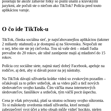
posielajú tie akože zábavné fotky so psími ušami a kravskými
jazykmi, ale počuli ste o niečom ako TikTok? Polícia pred touto
aplikáciou varuje.
O čo ide TikTok-u
TikTok, čínska sociálna sieť, je najsťahovanejšou aplikáciou (takmer
2 miliardy stiahnutí) a je dostupná aj na Slovensku. Nepočuli ste
o nej, lebo nie ste jej cieľovka. Tou sú vaše deti – mladí ľudia
prevažne do 20 rokov, ale silné zastúpenie majú aj mladiství do 15
rokov.
Polícia cez sociálne siete, najmä starý dobrý Facebook, apeluje na
rodičov, aj deti, aby si dávali pozor na jej nástrahy.
Na TikTok dávajú užívatelia krátke videá so zvukovým pozadím –
očakávajú za to prílev srdiečok, ak sa video páči a tiež nových
sledovateľov svojho kanála. Čím väčšia masa internetových
sledovateľov, fanúšikov a srdiečok, tým väčší pocit úspechu.
Cena je však privysoká, platí sa stratou ochrany svojho súkromia.
To si málokedy uvedomia mladí užívatelia, ktorí nemajú
zabezpečený svoj účet a jeho obsah môže vidieť hocikto, nielen