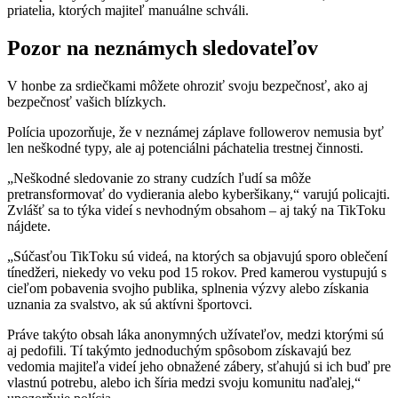
priatelia, ktorých majiteľ manuálne schváli.
Pozor na neznámych sledovateľov
V honbe za srdiečkami môžete ohroziť svoju bezpečnosť, ako aj
bezpečnosť vašich blízkych.
Polícia upozorňuje, že v neznámej záplave followerov nemusia byť
len neškodné typy, ale aj potenciálni páchatelia trestnej činnosti.
„Neškodné sledovanie zo strany cudzích ľudí sa môže
pretransformovať do vydierania alebo kyberšikany,“ varujú policajti.
Zvlášť sa to týka videí s nevhodným obsahom – aj taký na TikToku
nájdete.
„Súčasťou TikToku sú videá, na ktorých sa objavujú sporo oblečení
tínedžeri, niekedy vo veku pod 15 rokov. Pred kamerou vystupujú s
cieľom pobavenia svojho publika, splnenia výzvy alebo získania
uznania za svalstvo, ak sú aktívni športovci.
Práve takýto obsah láka anonymných užívateľov, medzi ktorými sú
aj pedofili. Tí takýmto jednoduchým spôsobom získavajú bez
vedomia majiteľa videí jeho obnažené zábery, sťahujú si ich buď pre
vlastnú potrebu, alebo ich šíria medzi svoju komunitu naďalej,“