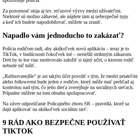
upozorňuje polícia.
Za pozornosť stoja aj tzv. reťazové výzvy medzi užívateľmi.
Niektoré sú možno zábavné, ale nájdete tam aj nebezpečné typy
a keď ich budete napodobňovať, môžete sa zraniť.
Napadlo vám jednoducho to zakázať?
Polícia rodičom radí, aby akúkoľvek novú aplikáciu – teraz je to
TikTok, v budúcnosti čokoľvek iné – neriešili striktným zákazom.
Deti by to len viac motivovalo založiť si tajný učet, o ktorom rodič
nebude nič tušiť.
„Rafinovanejšie“ je asi takýto účet povoliť s tým, že medzi priateľmi
alebo followermi bude jeden z rodičov, ktorý môže mať prehľad aj
kontrolou nad tým, čo jeho dieťa zverejňuje na sociálnych sieťach.
Prípadne môžete na tom obsahu spolupracovať.
Na záver odporúčanie Policajného zboru SR – pravidlá, ktoré sa
dajú aplikovať na akúkoľvek sociálnu sieť:
9 RÁD AKO BEZPEČNE POUŽÍVAŤ
TIKTOK