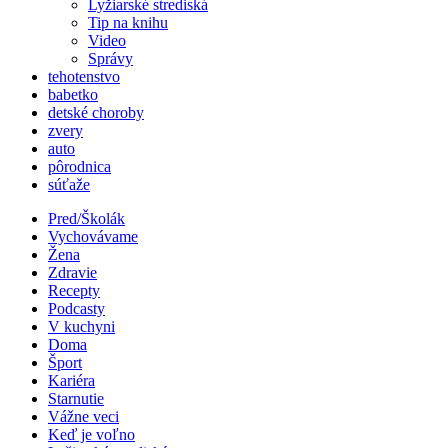
Lyžiarské strediská
Tip na knihu
Video
Správy
tehotenstvo
babetko
detské choroby
zvery
auto
pôrodnica
súťaže
Pred/Školák
Vychovávame
Žena
Zdravie
Recepty
Podcasty
V kuchyni
Doma
Šport
Kariéra
Starnutie
Vážne veci
Keď je voľno