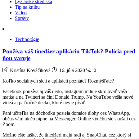
Lyžiarské strediská
Tip na knihu
Video
Správy
Technológie
Používa váš tínedžer aplikáciu TikTok? Polícia pred
ňou varuje
Kristína Kováčiková
16. júla 2020
0
Koľko sociálnych sietí a aplikácií poznáte? Rozmýšľate?
Facebook používa aj váš dedo, Instagram miluje skrolovať vaša
matka a na Twitteri sa činí Donald Trump. Na YouTube vešia nové
videá aj päťročné decko, ktoré nevie písať.
Pani učiteľka na dôchodku posiela domáce úlohy cez WhatsApp,
občas vám niečo pípne na Messenger. Online výučbu ste skúšali cez
Zoom.
Možno ešte tušíte, že tínedžeri majú radi aj SnapChat, cez ktorý si