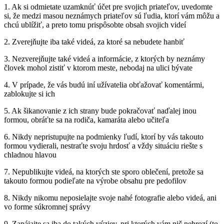
1. Ak si odmietate uzamknúť účet pre svojich priateľov, uvedomte
si, že medzi masou neznámych priateľov sú ľudia, ktorí vám môžu a
chcú ublížiť, a preto tomu prispôsobte obsah svojich videí
2. Zverejňujte iba také videá, za ktoré sa nebudete hanbiť
3. Nezverejňujte také videá a informácie, z ktorých by neznámy
človek mohol zistiť v ktorom meste, nebodaj na ulici bývate
4. V prípade, že vás budú iní užívatelia obťažovať komentármi,
zablokujte si ich
5. Ak šikanovanie z ich strany bude pokračovať naďalej inou
formou, obráťte sa na rodiča, kamaráta alebo učiteľa
6. Nikdy nepristupujte na podmienky ľudí, ktorí by vás takouto
formou vydierali, nestraťte svoju hrdosť a vždy situáciu riešte s
chladnou hlavou
7. Nepublikujte videá, na ktorých ste sporo oblečení, pretože sa
takouto formou podieľate na výrobe obsahu pre pedofilov
8. Nikdy nikomu neposielajte svoje nahé fotografie alebo videá, ani
vo forme súkromnej správy
9. Zapájajte sa iba do takých výziev, pri ktorých vám nič nehrozí (to,