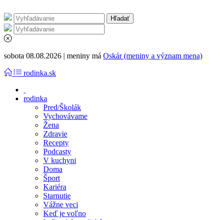
sobota 08.08.2026 | meniny má
Oskár (meniny a význam mena)
rodinka.sk
rodinka
Pred/Školák
Vychovávame
Žena
Zdravie
Recepty
Podcasty
V kuchyni
Doma
Šport
Kariéra
Starnutie
Vážne veci
Keď je voľno