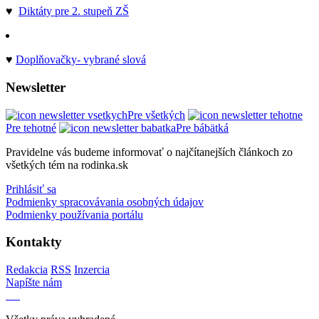
♥
Diktáty pre 2. stupeň ZŠ
♥
Doplňovačky- vybrané slová
Newsletter
Pre všetkých
Pre tehotné
Pre bábätká
Pravidelne vás budeme informovať o najčítanejších článkoch zo
všetkých tém na rodinka.sk
Prihlásiť sa
Podmienky spracovávania osobných údajov
Podmienky používania portálu
Kontakty
Redakcia
RSS
Inzercia
Napíšte nám