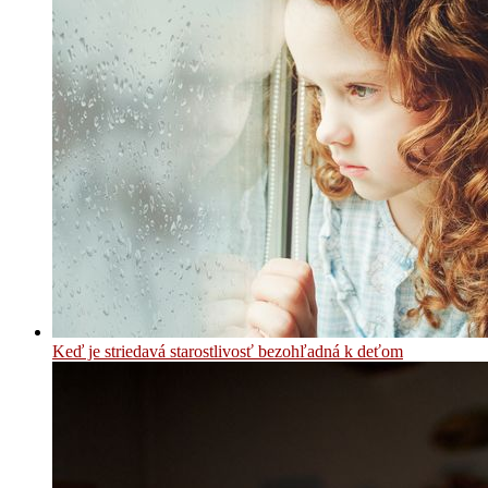
Keď je striedavá starostlivosť bezohľadná k deťom