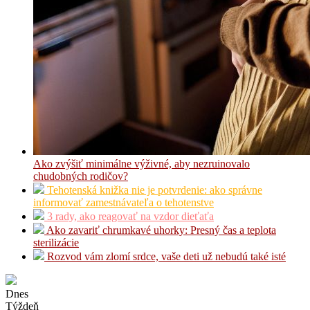
Ako zvýšiť minimálne výživné, aby nezruinovalo
chudobných rodičov?
Tehotenská knižka nie je potvrdenie: ako správne
informovať zamestnávateľa o tehotenstve
3 rady, ako reagovať na vzdor dieťaťa
Ako zavariť chrumkavé uhorky: Presný čas a teplota
sterilizácie
Rozvod vám zlomí srdce, vaše deti už nebudú také isté
Dnes
Týždeň