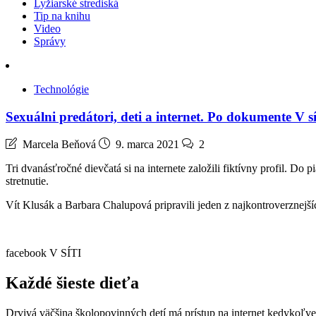
Lyžiarské strediská
Tip na knihu
Video
Správy
Technológie
Sexuálni predátori, deti a internet. Po dokumente V 
Marcela Beňová
9. marca 2021
2
Tri dvanásťročné dievčatá si na internete založili fiktívny profil. D
stretnutie.
Vít Klusák a Barbara Chalupová pripravili jeden z najkontroverznejš
facebook V SÍTI
Každé šieste dieťa
Drvivá väčšina školopovinných detí má prístup na internet kedykoľvek