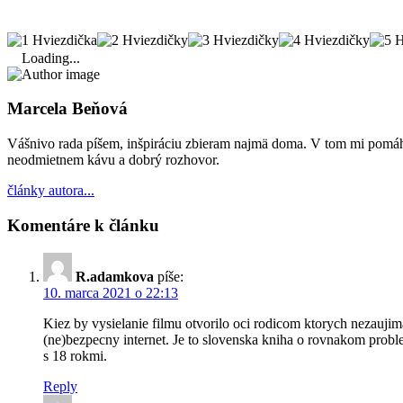
Loading...
Marcela Beňová
Vášnivo rada píšem, inšpiráciu zbieram najmä doma. V tom mi pomáha
neodmietnem kávu a dobrý rozhovor.
články autora...
Komentáre k článku
R.adamkova
píše:
10. marca 2021 o 22:13
Kiez by vysielanie filmu otvorilo oci rodicom ktorych nezaujim
(ne)bezpecny internet. Je to slovenska kniha o rovnakom proble
s 18 rokmi.
Reply