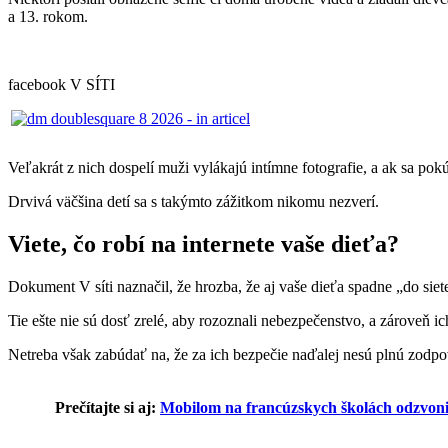
a 13. rokom.
facebook V SÍTI
Veľakrát z nich dospelí muži vylákajú intímne fotografie, a ak sa po
Drvivá väčšina detí sa s takýmto zážitkom nikomu nezverí.
Viete, čo robí na internete vaše dieťa?
Dokument V síti naznačil, že hrozba, že aj vaše dieťa spadne „do sie
Tie ešte nie sú dosť zrelé, aby rozoznali nebezpečenstvo, a zároveň i
Netreba však zabúdať na, že za ich bezpečie naďalej nesú plnú zodp
Prečítajte si aj:
Mobilom na francúzskych školách odzvonilo