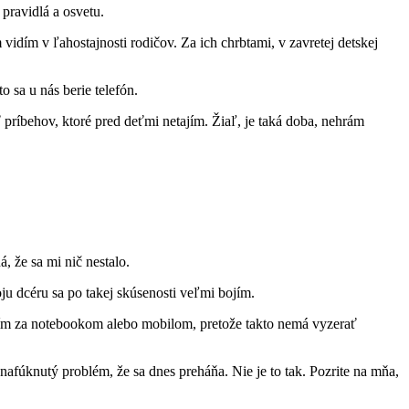
pravidlá a osvetu.
idím v ľahostajnosti rodičov. Za ich chrbtami, v zavretej detskej
 sa u nás berie telefón.
ríbehov, ktoré pred deťmi netajím. Žiaľ, je taká doba, nehrám
 že sa mi nič nestalo.
ju dcéru sa po takej skúsenosti veľmi bojím.
edím za notebookom alebo mobilom, pretože takto nemá vyzerať
fúknutý problém, že sa dnes preháňa. Nie je to tak. Pozrite na mňa,