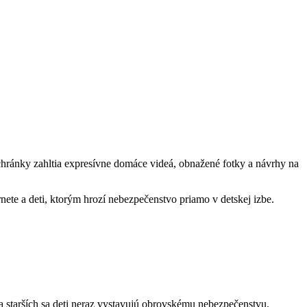
 schránky zahltia expresívne domáce videá, obnažené fotky a návrhy na
ete a deti, ktorým hrozí nebezpečenstvo priamo v detskej izbe.
ia starších sa deti neraz vystavujú obrovskému nebezpečenstvu.