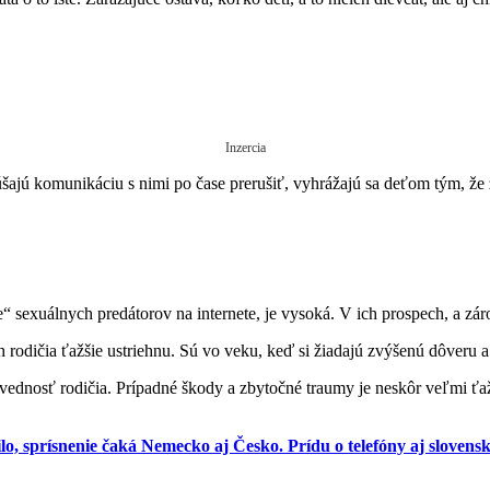
Inzercia
kúšajú komunikáciu s nimi po čase prerušiť, vyhrážajú sa deťom tým, že 
te“ sexuálnych predátorov na internete, je vysoká. V ich prospech, a z
ch rodičia ťažšie ustriehnu. Sú vo veku, keď si žiadajú zvýšenú dôveru 
ovednosť rodičia. Prípadné škody a zbytočné traumy je neskôr veľmi ť
, sprísnenie čaká Nemecko aj Česko. Prídu o telefóny aj slovensk