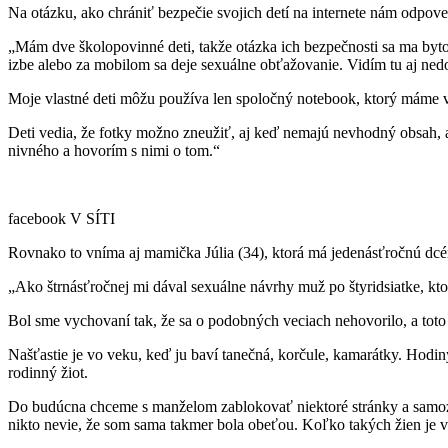
Na otázku, ako chrániť bezpečie svojich detí na internete nám odpoved
„Mám dve školopovinné deti, takže otázka ich bezpečnosti sa ma bytos
izbe alebo za mobilom sa deje sexuálne obťažovanie. Vidím tu aj ned
Moje vlastné deti môžu používa len spoločný notebook, ktorý máme v 
Deti vedia, že fotky možno zneužiť, aj keď nemajú nevhodný obsah, a
nivného a hovorím s nimi o tom.“
facebook V SÍTI
Rovnako to vníma aj mamička Júlia (34), ktorá má jedenásťročnú dcé
„Ako štrnásťročnej mi dával sexuálne návrhy muž po štyridsiatke, kt
Bol sme vychovaní tak, že sa o podobných veciach nehovorilo, a toto 
Našťastie je vo veku, keď ju baví tanečná, korčule, kamarátky. Hodi
rodinný žiot.
Do budúcna chceme s manželom zablokovať niektoré stránky a samozrej
nikto nevie, že som sama takmer bola obeťou. Koľko takých žien je 