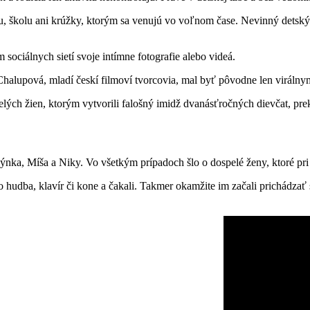
resu, školu ani krúžky, ktorým sa venujú vo voľnom čase. Nevinný dets
sociálnych sietí svoje intímne fotografie alebo videá.
Chalupová, mladí českí filmoví tvorcovia, mal byť pôvodne len viráln
pelých žien, ktorým vytvorili falošný imidž dvanásťročných dievčat, prek
Týnka, Míša a Niky. Vo všetkým prípadoch šlo o dospelé ženy, ktoré pri 
ako hudba, klavír či kone a čakali. Takmer okamžite im začali prichádz