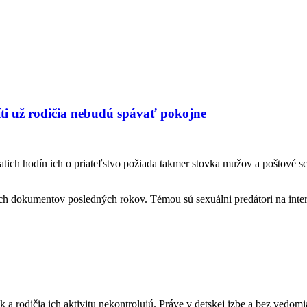
síti už rodičia nebudú spávať pokojne
o piatich hodín ich o priateľstvo požiada takmer stovka mužov a poštové
ích dokumentov posledných rokov. Témou sú sexuálni predátori na intern
 a rodičia ich aktivitu nekontrolujú. Práve v detskej izbe a bez vedom