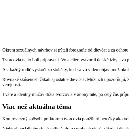
Okrem sexuálnych návrhov si pýtali fotografie od dievčat a za ochot
Tvorcovia na to boli pripravení. Vo ateliéri vytvorili detské izby a za 
Asi každý rodič vyskočí zo stoličky, keď sa vo videu objaví muž okolo
Rovnaké skúsenosti čakali aj ostatné dievčatá. Muži ich upozorňujú, ž
verejnosti.
Tváre a identity mužov držia tvorcovia v anonymite, po celý čas prípr
Viac než aktuálna téma
Kontroverzný spôsob, pri ktorom tvorcovia použili tri herečky ako vo
Niektorí poslali obnažené selfie či doma urobené videá a žiadali dievča