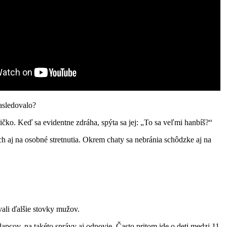
nasledovalo?
ičko. Keď sa evidentne zdráha, spýta sa jej: „To sa veľmi hanbíš?“
ich aj na osobné stretnutia. Okrem chaty sa nebránia schôdzke aj na
vali ďalšie stovky mužov.
chlapcov, na takéto správy aj odpovie. Často pritom ide o deti medzi 11.