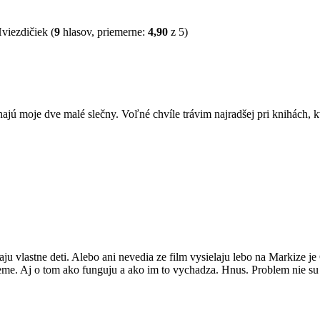
(
9
hlasov, priemerne:
4,90
z 5)
jú moje dve malé slečny. Voľné chvíle trávim najradšej pri knihách, 
aju vlastne deti. Alebo ani nevedia ze film vysielaju lebo na Markize
me. Aj o tom ako funguju a ako im to vychadza. Hnus. Problem nie su le