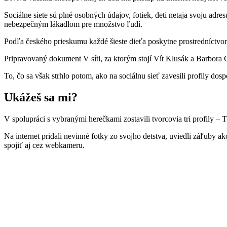
Sociálne siete sú plné osobných údajov, fotiek, deti netaja svoju ad
nebezpečným lákadlom pre množstvo ľudí.
Podľa českého prieskumu každé šieste dieťa poskytne prostredníctvom 
Pripravovaný dokument V síti, za ktorým stojí Vít Klusák a Barbora 
To, čo sa však strhlo potom, ako na sociálnu sieť zavesili profily dos
Ukážeš sa mi?
V spolupráci s vybranými herečkami zostavili tvorcovia tri profily – 
Na internet pridali nevinné fotky zo svojho detstva, uviedli záľuby 
spojiť aj cez webkameru.