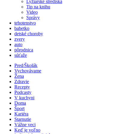
Lyžiarské strediská
Tip na knihu
Video
Správy
tehotenstvo
babetko
detské choroby
zvery
auto
pôrodnica
súťaže
Pred/Školák
Vychovávame
Žena
Zdravie
Recepty
Podcasty
V kuchyni
Doma
Šport
Kariéra
Starnutie
Vážne veci
Keď je voľno