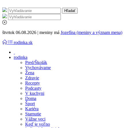
štvrtok 06.08.2026 | meniny má
Jozefína (meniny a význam mena)
rodinka.sk
rodinka
Pred/Školák
Vychovávame
Žena
Zdravie
Recepty
Podcasty
V kuchyni
Doma
Šport
Kariéra
Starnutie
Vážne veci
Keď je voľno