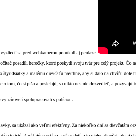
u vyzliecť sa pred webkamerou ponúkali aj peniaze.
počítač posadili herečky, ktoré poskytli svoju tvár pre celý projekt. Čo 
 štyridsiatky a malému dievčaťu navrhne, aby si dalo na chvíľu dole tr
e o tom, čo si píšu a posielajú, sa nikto nesmie dozvedieť, a pozývajú 
avy zároveň spolupracovali s políciou.
lavky, sa ukázal ako veľmi efektívny. Za niekoľko dní sa dievčatám oz
tá o to isté. Zarážajúce ostáva, koľko detí, a to nielen dievčat, ale aj 