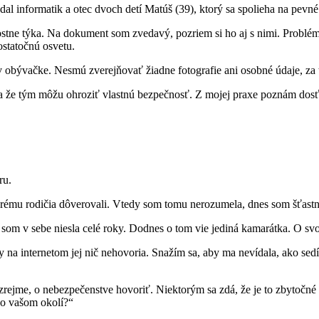
al informatik a otec dvoch detí Matúš (39), ktorý sa spolieha na pevné 
tne týka. Na dokument som zvedavý, pozriem si ho aj s nimi. Problém v
ostatočnú osvetu.
obývačke. Nesmú zverejňovať žiadne fotografie ani osobné údaje, za to
 že tým môžu ohroziť vlastnú bezpečnosť. Z mojej praxe poznám dosť p
ru.
orému rodičia dôverovali. Vtedy som tomu nerozumela, dnes som šťastná,
som v sebe niesla celé roky. Dodnes o tom vie jediná kamarátka. O svo
ny na internetom jej nič nehovoria. Snažím sa, aby ma nevídala, ako s
me, o nebezpečenstve hovoriť. Niektorým sa zdá, že je to zbytočné na
vo vašom okolí?“