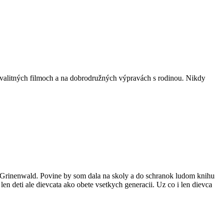
kvalitných filmoch a na dobrodružných výpravách s rodinou. Nikdy
 je Grinenwald. Povine by som dala na skoly a do schranok ludom knihu
n deti ale dievcata ako obete vsetkych generacii. Uz co i len dievca