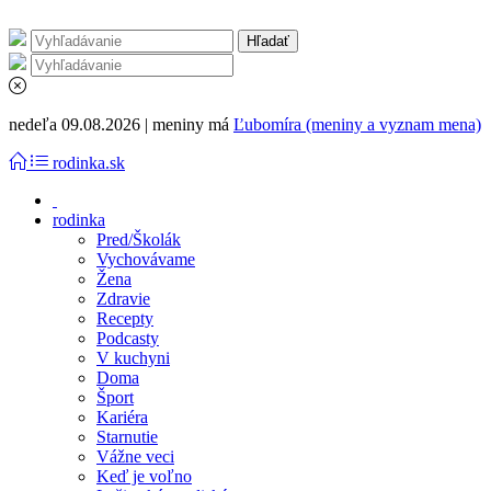
nedeľa 09.08.2026 | meniny má
Ľubomíra (meniny a vyznam mena)
rodinka.sk
rodinka
Pred/Školák
Vychovávame
Žena
Zdravie
Recepty
Podcasty
V kuchyni
Doma
Šport
Kariéra
Starnutie
Vážne veci
Keď je voľno