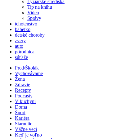
Lyžiarské strediská
Tip na knihu
Video
Správy
tehotenstvo
babetko
detské choroby
zvery
auto
pôrodnica
súťaže
Pred/Školák
Vychovávame
Žena
Zdravie
Recepty
Podcasty
V kuchyni
Doma
Šport
Kariéra
Starnutie
Vážne veci
Keď je voľno