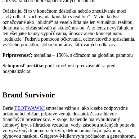
a uzatváraná do dobre tapacírovaných inštitúcií.
Otázka je, či to v konečnom dôsledku nebolo zneužívanie moci
a zlý odhad „zachovania kontaktu s realitou“. Vízie, kedysi
označované ako „bludné“ sa veselo šíria nie len virtuálnou realitou,
dokonca sa občas stávajú aj skutočnosťou. A to teraz nevyťahujem
len všelijaké kauzy vypočúvania, únosov alebo koncept napr.
„redukcie“ ľudstva pomocou očkovania, celosvetového sprisahania,
vyššieho poriadku, slobodomurárov, šifrovaných odkazov….
Pripravenosť:
mentálna – 150%, s dôrazom na globálnu paranoiu
Schopnosť prežitia:
podľa možnosti predzásobiť sa pred
hospitalizáciou
Brand Survivoir
Berie
TEOTWAWKI
smrteľne vážne a, ako k sebe zodpovedne
pristupujúci občan, príprave venuje dostatok času a hlavne
finančných prostriedkov. V svojej haciende ma vybudovaný
atómový kryt s filtráciou vzduchu, vody, zásobou sušených potravín
vo vyvážených pomeroch živín, dekontaminačným pásmom,
plynovou maskou, Geigerov-Müllerovym počítačom a generátorom.