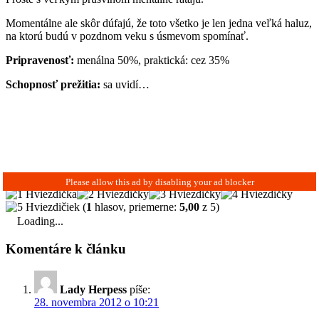
Momentálne ale skôr dúfajú, že toto všetko je len jedna veľká haluz,
na ktorú budú v pozdnom veku s úsmevom spomínať.
Pripravenosť:
menálna 50%, praktická: cez 35%
Schopnosť prežitia:
sa uvidí…
(
1
hlasov, priemerne:
5,00
z 5)
Loading...
Komentáre k článku
Lady Herpess
píše:
28. novembra 2012 o 10:21