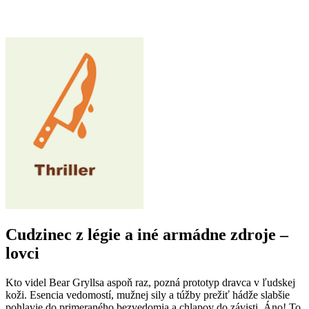
Cudzinec z légie a iné armádne zdroje –
lovci
Kto videl Bear Gryllsa aspoň raz, pozná prototyp dravca v ľudskej
koži. Esencia vedomostí, mužnej sily a túžby prežiť hádže slabšie
pohlavie do primeraného bezvedomia a chlapov do závisti. Áno! To