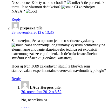
Neskutocne. Kde ty na toto chodis?
) A tie percenta k
tomu. Je to vlastnou dedukciou?
Ci zo zdrojov
NASA ?
Reply
preperka
píše:
29. novembra 2012 o 13:35
Samozrejme, že sa opieram jedine o seriozne vyskumy
Nasa sponzoruje longitunalny vyskum centrovany na
elementarne chovanie skupinoveho jedinca pri expozicii
extremnnej zataze v podmienkach deštrukcie sociálneho
systému v dôsledku globálnej katastrofy.
Hceš aj tých 3689 základných štúdií, z ktorých som
stanovovala a experimentalne overovala navrhnutú typologiu?
Reply
LAdy Herpess
píše:
30. novembra 2012 o 8:52
No, nepreštim ťa.