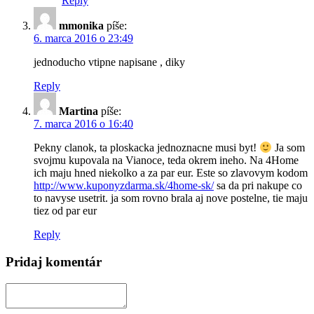
Reply
mmonika
píše:
6. marca 2016 o 23:49
jednoducho vtipne napisane , diky
Reply
Martina
píše:
7. marca 2016 o 16:40
Pekny clanok, ta ploskacka jednoznacne musi byt!
Ja som
svojmu kupovala na Vianoce, teda okrem ineho. Na 4Home
ich maju hned niekolko a za par eur. Este so zlavovym kodom
http://www.kuponyzdarma.sk/4home-sk/
sa da pri nakupe co
to navyse usetrit. ja som rovno brala aj nove postelne, tie maju
tiez od par eur
Reply
Pridaj komentár