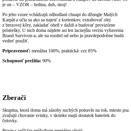
je on – VZOR – hrdina, dub, stroj!
Po jeho vzore vchádzajú odhodlaní chuapi do džungle Malých
Karpát a učia sa ako sa najesť z korienkov, extrahovať olej
z brezovej kôry, zakladať oheň v daždi a budovať provizórne
prístrešky. U nich doma nájdete asi len lacnejšiu verziu vybavenia
Brand Survivoir-a, ale na rozdiel od neho ju pravdepodobne budú
vedieť použiť.
Pripravenosť:
menálna 100%, praktická: cez 85%
Schopnosť prežitia:
90%
Zberači
Skupina, ktorá doma má zásoby suchých potravín na rok, miesto psa
zvažujú chovanie svinky, v skrinke majú dostatok bateriek do
čelovky.
Proste s veľkým prúšvihom mentálne rátajú.