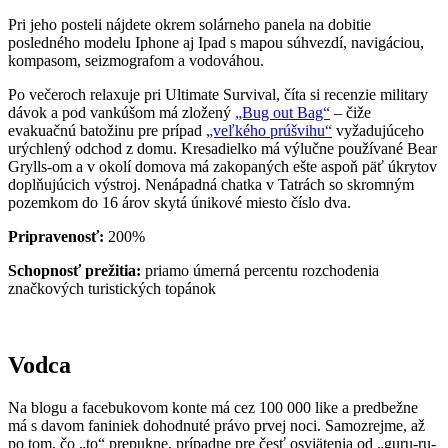
Pri jeho posteli nájdete okrem solárneho panela na dobitie
posledného modelu Iphone aj Ipad s mapou súhvezdí, navigáciou,
kompasom, seizmografom a vodováhou.
Po večeroch relaxuje pri Ultimate Survival, číta si recenzie military
dávok a pod vankúšom má zložený
„Bug out Bag“
– čiže
evakuačnú batožinu pre prípad
„veľkého prúšvihu“
vyžadujúceho
urýchlený odchod z domu. Kresadielko má výlučne používané Bear
Grylls-om a v okolí domova má zakopaných ešte aspoň päť úkrytov
doplňujúcich výstroj. Nenápadná chatka v Tatrách so skromným
pozemkom do 16 árov skytá únikové miesto číslo dva.
Pripravenosť:
200%
Schopnosť prežitia:
priamo úmerná percentu rozchodenia
značkových turistických topánok
Vodca
Na blogu a facebukovom konte má cez 100 000 like a predbežne
má s davom faniniek dohodnuté právo prvej noci. Samozrejme, až
po tom, čo „to“ prepukne, prípadne pre česť osviätenia od „guru-ru-