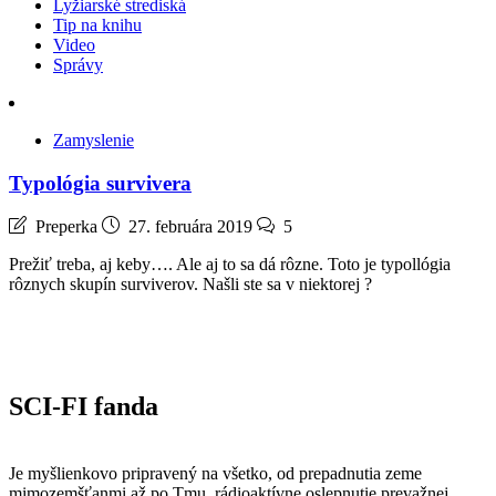
Lyžiarské strediská
Tip na knihu
Video
Správy
Zamyslenie
Typológia survivera
Preperka
27. februára 2019
5
Prežiť treba, aj keby…. Ale aj to sa dá rôzne. Toto je typollógia
rôznych skupín surviverov. Našli ste sa v niektorej ?
SCI-FI fanda
Je myšlienkovo pripravený na všetko, od prepadnutia zeme
mimozemšťanmi až po Tmu, rádioaktívne oslepnutie prevažnej