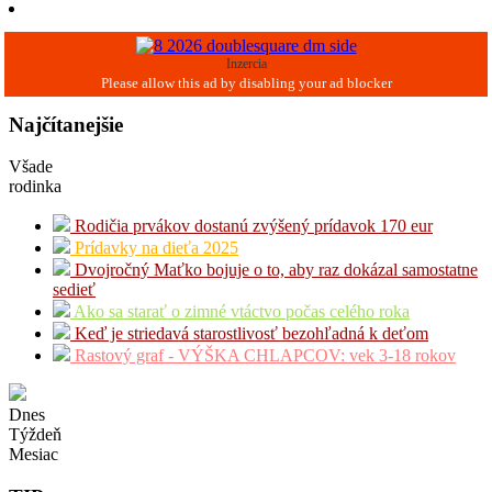
Inzercia
Najčítanejšie
Všade
rodinka
Rodičia prvákov dostanú zvýšený prídavok 170 eur
Prídavky na dieťa 2025
Dvojročný Maťko bojuje o to, aby raz dokázal samostatne
sedieť
Ako sa starať o zimné vtáctvo počas celého roka
Keď je striedavá starostlivosť bezohľadná k deťom
Rastový graf - VÝŠKA CHLAPCOV: vek 3-18 rokov
Dnes
Týždeň
Mesiac