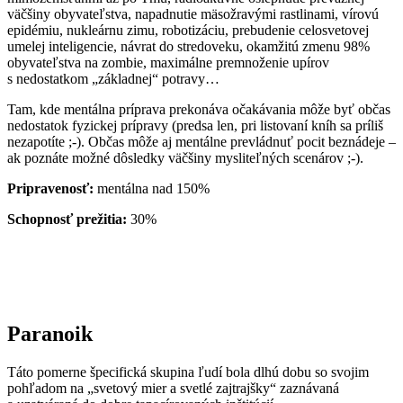
väčšiny obyvateľstva, napadnutie mäsožravými rastlinami, vírovú
epidémiu, nukleárnu zimu, robotizáciu, prebudenie celosvetovej
umelej inteligencie, návrat do stredoveku, okamžitú zmenu 98%
obyvateľstva na zombie, maximálne premnoženie upírov
s nedostatkom „základnej“ potravy…
Tam, kde mentálna príprava prekonáva očakávania môže byť občas
nedostatok fyzickej prípravy (predsa len, pri listovaní kníh sa príliš
nezapotíte ;-). Občas môže aj mentálne prevládnuť pocit beznádeje –
ak poznáte možné dôsledky väčšiny mysliteľných scenárov ;-).
Pripravenosť:
mentálna nad 150%
Schopnosť prežitia:
30%
Paranoik
Táto pomerne špecifická skupina ľudí bola dlhú dobu so svojim
pohľadom na „svetový mier a svetlé zajtrajšky“ zaznávaná