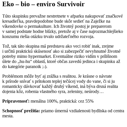
Eko – bio – enviro Survivoir
Túto skupinku prevažne nestretnete v afparku nakupovať značkové
kresadieľka, pravdepodobne bude skôr sedieť na Zaježke na
víkendovke o permakulture. Ich životný postoj je preparerom
v samej podstate hodne blízky, pretože aj v čase najrozmachlejšieko
konzumu riešia otázku trvalo udržateľného rozvoja.
Tož, tak táto skupina má predstavu ako veci robiť inak, zrejme
i určitú praktickú skúsenosť ako si zabezpečiť nevyhnutné životné
potreby mimo hypermarket. Eventuálne riziko vidím v prílišnom
úlete do „hu-hu“ oblastí, ktoré občas zavedú jedinca i skupinku až
do kategórie paranoik ;-).
Problémom môže byť aj zrážka s realitou. Je krásne o návrate
k prírode snívať s prítokom teplej tečúcej vody do vane, či si ju
romanticky dávkovať každý druhý víkend, iná býva drsná realita
dojenia kôz, robenia vlastného syra, zeleniny, neúrody…
Pripravenosť:
menálna 100%, praktická: cez 55%
Schopnosť prežitia:
priamo úmerná vzdialenosti bydliska od centra
mesta.