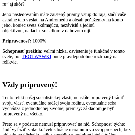
ru“ aj skôr?
Jeho nasledovaním máte zaistený priamy vstup do raja, stačí vaše
astrálne telo vyslať na Andromedu a obsah peňaženky na konto
jeho, koniec sveta skúmajúcu, nezávislú a jedinú
objektívnu, nadáciu so sídlom v daňovom raji.
Pripravenosť:
1000%
Schopnosť prežitia:
veľmi nízka, osvietenie je funkčné v tomto
svete, po
TEOTWAWKI
bude pravdepodobne roztrhaný na
relikvie.
Vždy pripravený!
Tento relikt našej socialistickej vlasti, neustále pripravený brániť
svoju vlasť, eventuálne radšej svoju rodinu, eventuálne seba
vychádza z jednoduchej životnej premisy: základom je byť
pripravený na všetko.
Preto sa v podstate nemusí pripravovať na nič. Schopnosť týchto
ľudí vyťažiť z akejkoľvek situácie maximum vo svoj prospech, bez
ohľadu na dôsledky, etiku, morálku a podobné intelektuálne