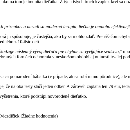
 ako na tom je imunita dieťatka. Z tých istých troch kvapiek krvi sa d
ch príznakov a nasadí sa moderná terapia, liečba je omnoho efektívnej
torá ju spôsobuje, je častejšia, ako by sa mohlo zdať. Prenášačom chybn
edného z 10-tisíc detí.
odzuje následný vývoj dieťaťa pre chybne sa vyvíjajúce svalstvo
,“ up
ybraných formách ochorenia v neskoršom období aj nutnosti trvalej pod
 mesiaca po narodení bábätka (v prípade, ak sa robí mimo pôrodnice), a
že na oba testy stačí jeden odber. A zároveň zaplatia len 79 eur, teda 
 vyšetrenia, ktoré podstúpi novorodené dieťatko.
(Žiadne hodnotenia)