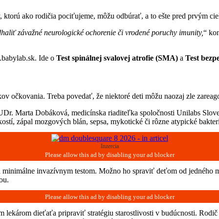
ty, ktorú ako rodičia pociťujeme, môžu odbúrať, a to ešte pred prvým 
haliť závažné neurologické ochorenie či vrodené poruchy imunity,
“ ko
.babylab.sk. Ide o
Test spinálnej svalovej atrofie
(SMA)
a
Test bezp
kov očkovania. Treba povedať, že niektoré deti môžu naozaj zle zarea
UDr. Marta Dobáková, medicínska riaditeľka spoločnosti Unilabs Slove
stí, zápal mozgových blán, sepsa, mykotické či rôzne atypické bakteri
Inzercia
 minimálne invazívnym testom. Možno ho spraviť deťom od jedného mes
ou.
im lekárom dieťaťa pripraviť stratégiu starostlivosti v budúcnosti. Rod