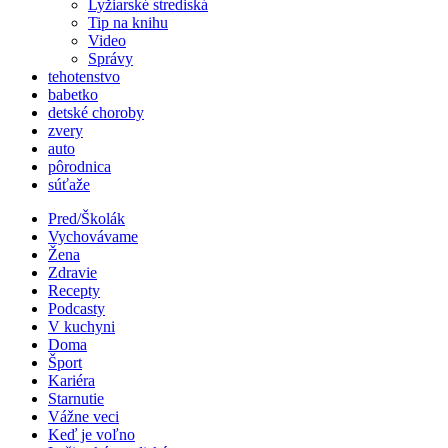
Lyžiarské strediská
Tip na knihu
Video
Správy
tehotenstvo
babetko
detské choroby
zvery
auto
pôrodnica
súťaže
Pred/Školák
Vychovávame
Žena
Zdravie
Recepty
Podcasty
V kuchyni
Doma
Šport
Kariéra
Starnutie
Vážne veci
Keď je voľno