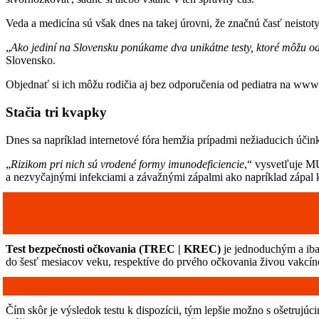
Veda a medicína sú však dnes na takej úrovni, že značnú časť neisto
„
Ako jediní na Slovensku ponúkame dva unikátne testy, ktoré môžu od
Slovensko.
Objednať si ich môžu rodičia aj bez odporučenia od pediatra na www
Stačia tri kvapky
Dnes sa napríklad internetové fóra hemžia prípadmi nežiaducich účin
„
Rizikom pri nich sú vrodené formy imunodeficiencie
,“ vysvetľuje M
a nezvyčajnými infekciami a závažnými zápalmi ako napríklad zápal ko
Test bezpečnosti očkovania
(TREC
| KREC)
je jednoduchým a iba
do šesť mesiacov veku, respektíve do prvého očkovania živou vakcín
Čím skôr je výsledok testu k dispozícii, tým lepšie možno s ošetrujúc