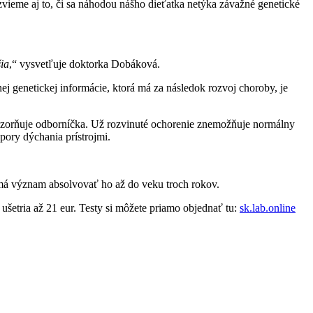
ozvieme aj to, či sa náhodou nášho dieťatka netýka závažné genetické
šia
,“ vysvetľuje doktorka Dobáková.
ej genetickej informácie, ktorá má za následok rozvoj choroby, je
ozorňuje odborníčka. Už rozvinuté ochorenie znemožňuje normálny
pory dýchania prístrojmi.
le má význam absolvovať ho až do veku troch rokov.
ušetria až 21 eur. Testy si môžete priamo objednať tu:
sk.lab.online