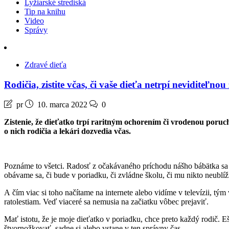
Lyžiarské strediská
Tip na knihu
Video
Správy
Zdravé dieťa
Rodičia, zistite včas, či vaše dieťa netrpí neviditeľn
pr
10. marca 2022
0
Zistenie, že dieťatko trpí raritným ochorením či vrodenou poruch
o nich rodičia a lekári dozvedia včas.
Poznáme to všetci. Radosť z očakávaného príchodu nášho bábätka sa mi
obávame sa, či bude v poriadku, či zvládne školu, či mu nikto neublíž
A čím viac si toho načítame na internete alebo vidíme v televízii, tý
ratolestiam. Veď viaceré sa nemusia na začiatku vôbec prejaviť.
Mať istotu, že je moje dieťatko v poriadku, chce preto každý rodič. Eš
štvornožkovať, sadne si alebo vstane v ten správny čas.