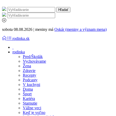
sobota 08.08.2026 | meniny má
Oskár (meniny a význam mena)
rodinka.sk
rodinka
Pred/Školák
Vychovávame
Žena
Zdravie
Recepty
Podcasty
V kuchyni
Doma
Šport
Kariéra
Starnutie
Vážne veci
Keď je voľno