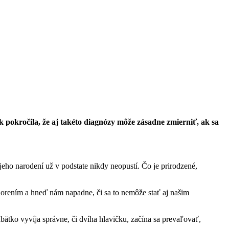
k pokročila, že aj takéto diagnózy môže zásadne zmierniť, ak sa
eho narodení už v podstate nikdy neopustí. Čo je prirodzené,
ochorením a hneď nám napadne, či sa to nemôže stať aj našim
ábätko vyvíja správne, či dvíha hlavičku, začína sa prevaľovať,