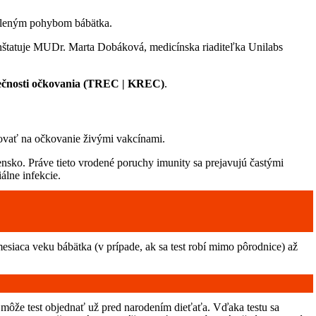
cieleným pohybom bábätka.
nštatuje MUDr. Marta Dobáková, medicínska riaditeľka Unilabs
ečnosti očkovania (TREC
| KREC)
.
govať na očkovanie živými vakcínami.
nsko. Práve tieto vrodené poruchy imunity sa prejavujú častými
álne infekcie.
iaca veku bábätka (v prípade, ak sa test robí mimo pôrodnice) až
ič môže test objednať už pred narodením dieťaťa. Vďaka testu sa