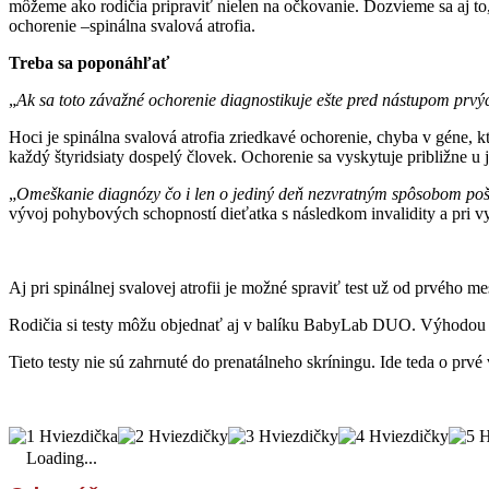
môžeme ako rodičia pripraviť nielen na očkovanie. Dozvieme sa aj to,
ochorenie –spinálna svalová atrofia.
Treba sa poponáhľať
„
Ak sa toto závažné ochorenie diagnostikuje ešte pred nástupom prvý
Hoci je spinálna svalová atrofia zriedkavé ochorenie, chyba v géne, k
každý štyridsiaty dospelý človek. Ochorenie sa vyskytuje približne u j
„
Omeškanie diagnózy čo i len o jediný deň nezvratným spôsobom pošk
vývoj pohybových schopností dieťatka s následkom invalidity a pri v
Aj pri spinálnej svalovej atrofii je možné spraviť test už od prvého
Rodičia si testy môžu objednať aj v balíku BabyLab DUO. Výhodou je, 
Tieto testy nie sú zahrnuté do prenatálneho skríningu. Ide teda o prvé
Loading...