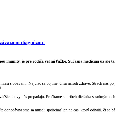
ou závažnou diagnózou!
ou imunity, je pre rodiča veľmi ťažké. Súčasná medicína už ale ta
esi s obavami. Najviac sa bojíme, či sa narodí zdravé. Strach nás po j
i.
m väčšie obavy nás prepadajú. Prečítame si príbeh dieťatka s raritným 
te donedávna sme sa museli spoliehať len na čas, ktorý odhalil, či sa b