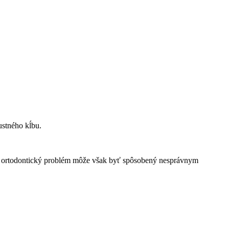
ustného kĺbu.
tný ortodontický problém môže však byť spôsobený nesprávnym