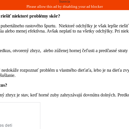
Inzercia
 riešiť niektoré problémy skôr?
 pubertálneho rastového špurtu. Niektoré odchýlky je však lepšie rieš
ia alebo menej efektívna. Avšak neplatí to na všetky odchýlky. Pri nie
redkus, otvorený zhryz, alebo zúženej hornej čeľusti a predčasné straty 
odič nedokáže rozpoznať problém u vlastného dieťaťa, lebo je na dieťa 
šušlanie.
kus?
ený zhryz je stav, keď horné zuby zahryzávajú dovnútra dolných. Pred