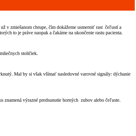
iť už v zmiešanom chrupe, čím dokážeme usmerniť rast čeľustí a
ktorých to je práve naopak a čakáme na ukončenie rastu pacienta.
mliečnych stoličiek.
zvyknutý. Mal by si však všímať nasledovné varovné signály: dýchanie
kus znamená výrazné predsunutie horných zubov alebo čeľuste.