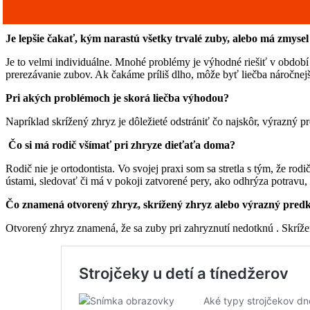
Je lepšie čakať, kým narastú všetky trvalé zuby, alebo má zmysel
Je to velmi individuálne. Mnohé problémy je výhodné riešiť v období
prerezávanie zubov. Ak čakáme príliš dlho, môže byť liečba náročnejš
Pri akých problémoch je skorá liečba výhodou?
Napríklad skrížený zhryz je dôležieté odstrániť čo najskôr, výrazný p
Čo si má rodič všímať pri zhryze dieťaťa doma?
Rodič nie je ortodontista. Vo svojej praxi som sa stretla s tým, že r
ústami, sledovať či má v pokoji zatvorené pery, ako odhrýza potravu, 
Čo znamená otvorený zhryz, skrížený zhryz alebo výrazný pred
Otvorený zhryz znamená, že sa zuby pri zahryznutí nedotknú . Skríž