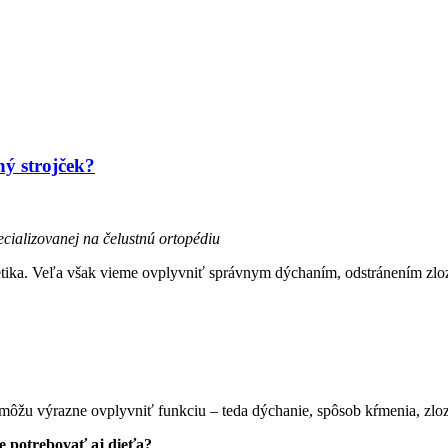
ný strojček?
cializovanej na čelustnú ortopédiu
etika. Veľa však vieme ovplyvniť správnym dýchaním, odstránením zlo
a môžu výrazne ovplyvniť funkciu – teda dýchanie, spôsob kŕmenia, zlo
de potrebovať aj dieťa?