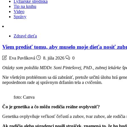
Lyžiarské strediská
Tip na knihu
Video
Správy
Zdravé dieťa
Viem predísť tomu, aby muselo moje dieťa nosiť zub
Eva Pavlíková
8. júla 2026
0
Otázky som položila MDDr. Soni Pintešovej, PhD., zubnej lekárke špe
Nie všetkým problémom sa dá zabrániť, pretože určitú úlohu hrá gen
neposlednom rade aj správnym držaním tela a cvičením.
foto: Canva
Čo je genetika a čo môžu rodičia reálne ovplyvniť?
Genetika ovplyvňuje veľkosť čeľustí a zubov, tvar zubov, ale rodiči
Ak rodičia alebo súrodenci nosili strojček, znamená to, že ho bu