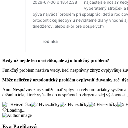
Kedy už nejde len o estetiku, ale aj o funkčný problém?
Funkčný problem nastáva vtedy, keď nesprávny zhryz ovplyvňuje žuv
Môže neliečený ortodontický problém ovplyvniť žuvanie, reč, dýc
Áno. Nesprávny zhryz môže mať vplyv na celý orofaciálny systém a 
držaním tela, ktoré vyústilo do nesprávneho zhryzu a zlej výslovnosti,
Loading...
Eva Pavlíková