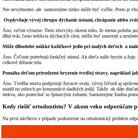
Nie nevyhnutne, ale samozrejme riziko môže byť vyššie. Preto je vho
Ovplyvňuje vývoj chrupu dýchanie ústami, chrápanie alebo zvä
Áno, veľmi výrazne. Tieto zlozvyky okrem toho, že menia polohu jazy
dlhú tvár, často infekcia dýchacích ciest, môžu byť unavené a nesústr
Môže dlhodobé mäkké kašičkové jedlo pri malých deťoch a málo 
Áno. Čeľuste potrebujú funkčný stimul. Ak dieťa málo hryzie a žuje, s
celkové držanie tela.
Pomáha deťom prirodzené hryzenie tvrdšej stravy, napríklad ja
Áno. Tvrdšia strava podporuje žuvacie svaly, vývoj čeľustí aj správ
usadil na zuboch po konzumácii sladkých jedál. Takže ak dáte diaťatu
mrkvu, ako ponechať so špinavými zubami. Samozrejme žiadna potrav
Kedy riešiť ortodontistu? V akom veku odporúčate p
Na prvú návštevu v prípade podozrenie na ortodontický problem odpor