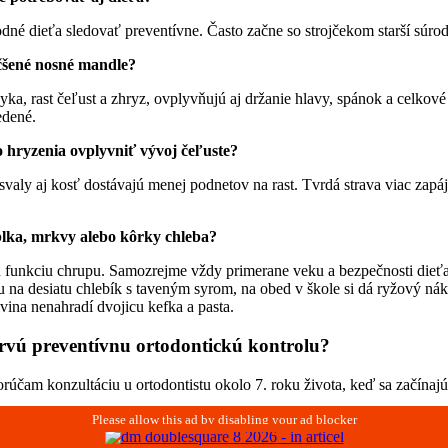
dné dieťa sledovať preventívne. Často začne so strojčekom starší súro
čšené nosné mandle?
ka, rast čeľust a zhryz, ovplyvňujú aj držanie hlavy, spánok a celkov
edené.
hryzenia ovplyvniť vývoj čeľuste?
valy aj kosť dostávajú menej podnetov na rast. Tvrdá strava viac zapája
blka, mrkvy alebo kôrky chleba?
nu funkciu chrupu. Samozrejme vždy primerane veku a bezpečnosti dieť
 na desiatu chlebík s taveným syrom, na obed v škole si dá ryžový náky
ina nenahradí dvojicu kefka a pasta.
rvú preventívnu ortodontickú kontrolu?
účam konzultáciu u ortodontistu okolo 7. roku života, keď sa začínajú 