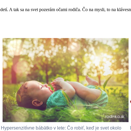
detí. A tak sa na svet pozerám očami rodiča. Čo na mysli, to na klávesn
Hypersenzitívne bábätko v lete: Čo robiť, keď je svet okolo