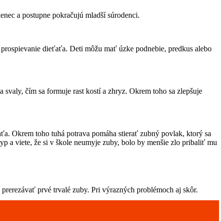
denec a postupne pokračujú mladší súrodenci.
é prospievanie dieťaťa. Deti môžu mať úzke podnebie, predkus alebo
 svaly, čím sa formuje rast kostí a zhryz. Okrem toho sa zlepšuje
aťa. Okrem toho tuhá potrava pomáha stierať zubný povlak, ktorý sa
p a viete, že si v škole neumyje zuby, bolo by menšie zlo pribaliť mu
prerezávať prvé trvalé zuby. Pri výrazných problémoch aj skôr.