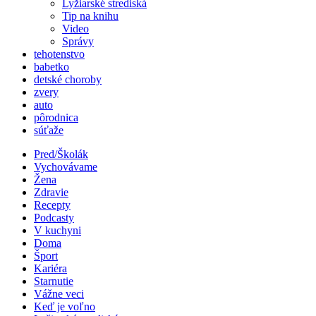
Lyžiarské strediská
Tip na knihu
Video
Správy
tehotenstvo
babetko
detské choroby
zvery
auto
pôrodnica
súťaže
Pred/Školák
Vychovávame
Žena
Zdravie
Recepty
Podcasty
V kuchyni
Doma
Šport
Kariéra
Starnutie
Vážne veci
Keď je voľno