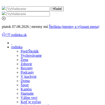
piatok 07.08.2026 | meniny má
Štefánia (meniny a význam mena)
rodinka.sk
rodinka
Pred/Školák
Vychovávame
Žena
Zdravie
Recepty
Podcasty
V kuchyni
Doma
Šport
Kariéra
Starnutie
Vážne veci
Keď je voľno