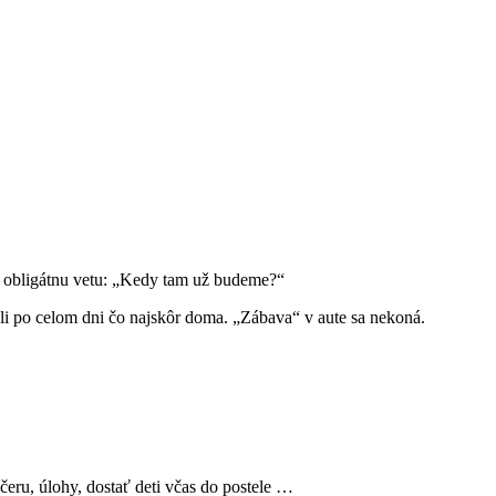
li obligátnu vetu: „Kedy tam už budeme?“
li po celom dni čo najskôr doma. „Zábava“ v aute sa nekoná.
čeru, úlohy, dostať deti včas do postele …