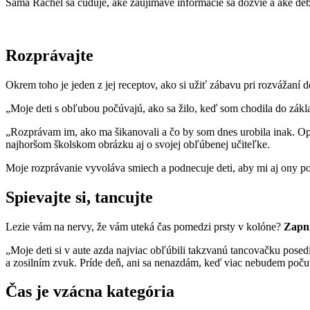
Sama Rachel sa čuduje, aké zaujímavé informácie sa dozvie a aké deb
Rozprávajte
Okrem toho je jeden z jej receptov, ako si užiť zábavu pri rozvážaní d
„Moje deti s obľubou počúvajú, ako sa žilo, keď som chodila do zákl
„Rozprávam im, ako ma šikanovali a čo by som dnes urobila inak. Op
najhoršom školskom obrázku aj o svojej obľúbenej učiteľke.
Moje rozprávanie vyvoláva smiech a podnecuje deti, aby mi aj ony po
Spievajte si, tancujte
Lezie vám na nervy, že vám uteká čas pomedzi prsty v kolóne?
Zapni
„Moje deti si v aute azda najviac obľúbili takzvanú tancovačku pose
a zosilním zvuk. Príde deň, ani sa nenazdám, keď viac nebudem poču
Čas je vzácna kategória