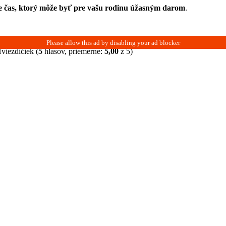
je čas, ktorý môže byť pre vašu rodinu úžasným darom
.
(
5
hlasov, priemerne:
5,00
z 5)