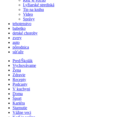
Keď je voľno
Lyžiarské strediská
Tip na knihu
Video
Správy
tehotenstvo
babetko
detské choroby
zvery
auto
pôrodnica
súťaže
Pred/Školák
Vychovávame
Žena
Zdravie
Recepty
Podcasty
V kuchyni
Doma
Šport
Kariéra
Starnutie
Vážne veci