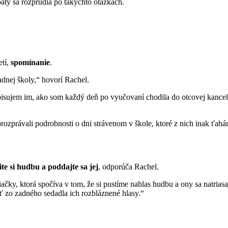
aty sa rozprúdia po takýchto otázkach.
etí,
spomínanie
.
adnej školy,“ hovorí Rachel.
isujem im, ako som každý deň po vyučovaní chodila do otcovej kancel
rozprávali podrobnosti o dni strávenom v škole, ktoré z nich inak ťah
te si hudbu a poddajte sa jej
, odporúča Rachel.
diačky, ktorá spočíva v tom, že si pustíme nahlas hudbu a ony sa natri
ť zo zadného sedadla ich rozbláznené hlasy.“