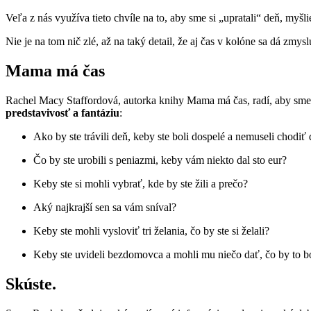
Veľa z nás využíva tieto chvíle na to, aby sme si „upratali“ deň, myšl
Nie je na tom nič zlé, až na taký detail, že aj čas v kolóne sa dá zmys
Mama má čas
Rachel Macy Staffordová, autorka knihy Mama má čas, radí, aby sme 
predstavivosť a fantáziu
:
Ako by ste trávili deň, keby ste boli dospelé a nemuseli chodiť
Čo by ste urobili s peniazmi, keby vám niekto dal sto eur?
Keby ste si mohli vybrať, kde by ste žili a prečo?
Aký najkrajší sen sa vám sníval?
Keby ste mohli vysloviť tri želania, čo by ste si želali?
Keby ste uvideli bezdomovca a mohli mu niečo dať, čo by to b
Skúste.