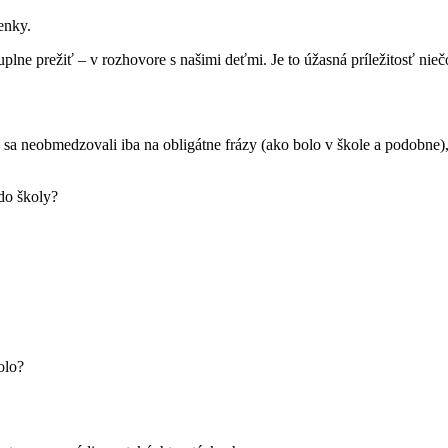
ienky.
luplne prežiť – v rozhovore s našimi deťmi. Je to úžasná príležitosť nie
sa neobmedzovali iba na obligátne frázy (ako bolo v škole a podobne)
 do školy?
olo?