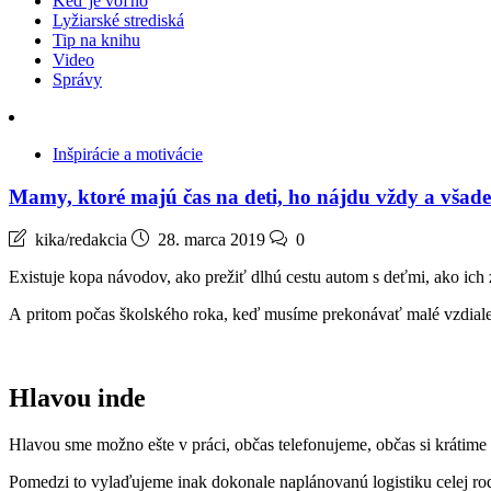
Keď je voľno
Lyžiarské strediská
Tip na knihu
Video
Správy
Inšpirácie a motivácie
Mamy, ktoré majú čas na deti, ho nájdu vždy a všade
kika/redakcia
28. marca 2019
0
Existuje kopa návodov, ako prežiť dlhú cestu autom s deťmi, ako ic
A pritom počas školského roka, keď musíme prekonávať malé vzdialen
Hlavou inde
Hlavou sme možno ešte v práci, občas telefonujeme, občas si krátim
Pomedzi to vylaďujeme inak dokonale naplánovanú logistiku celej rodi