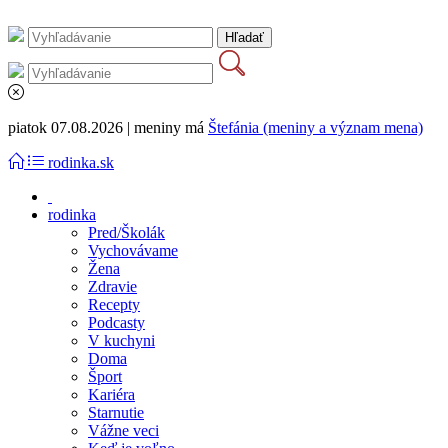
piatok 07.08.2026 | meniny má
Štefánia (meniny a význam mena)
rodinka.sk
rodinka
Pred/Školák
Vychovávame
Žena
Zdravie
Recepty
Podcasty
V kuchyni
Doma
Šport
Kariéra
Starnutie
Vážne veci