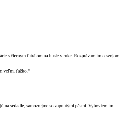
árie s čiernym futrálom na husle v ruke. Rozprávam im o svojom
ám veľmi ťažko.“
asajú na sedadle, samozrejme so zapnutými pásmi. Vyhoviem im