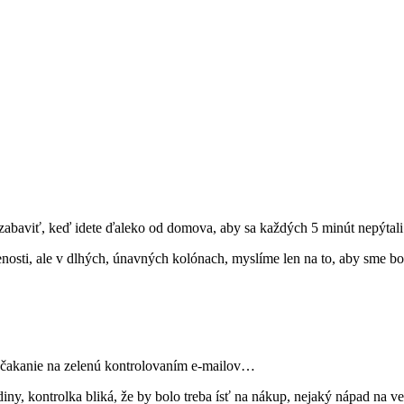
h zabaviť, keď idete ďaleko od domova, aby sa každých 5 minút nepýta
osti, ale v dlhých, únavných kolónach, myslíme len na to, aby sme bo
e čakanie na zelenú kontrolovaním e-mailov…
ny, kontrolka bliká, že by bolo treba ísť na nákup, nejaký nápad na ve