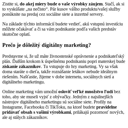
Zistite si,
do akej miery bude o vaše výrobky záujem
. Stačí, ak si
to vyskúšate „na nečisto“. Pár kusov vášho produktu/vašej služby
ponúknite na predaj cez sociálne siete a inzertné servery.
Na základe týchto informácií budete vedieť, akú vstupnú investíciu
môžete očakávať a či sa vám podnikanie podľa vašich predstáv
skutočne oplatí.
Prečo je dôležitý digitálny marketing?
Predstavme si, že už máte živnostenské oprávnenie a podnikateľský
plán. Ďalším krokom k úspešnému podnikaniu popri materskej bude
získanie zákazníkov
. Tu vstupuje do hry marketing. Vy sa však
doma staráte o dieťa, takže roznášanie letákov nebude ideálnym
riešením. Našťastie, žijeme v dobe internetu, sociálnych sietí a
digitálneho marketingu.
Online marketing vám umožní
osloviť veľké množstvo ľudí
bez
toho, aby ste museli vyjsť z obývačky. Jedným z najsilnejších
nástrojov digitálneho marketingu sú sociálne siete. Profily na
Instagrame, Facebooku či TikToku, na ktoré budete
pravidelne
pridávať obsah s vašimi výrobkami
, prilákajú pozornosť nových,
ale aj stálych zákazníkov.