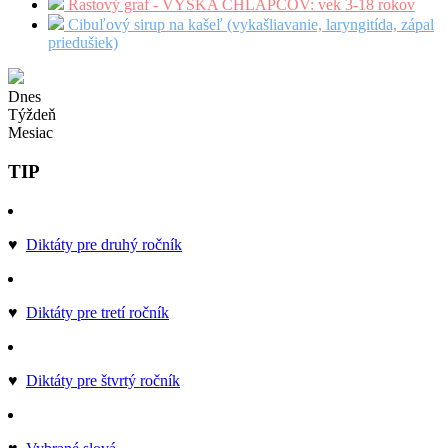
Rastový graf - VÝŠKA CHLAPCOV: vek 3-18 rokov
Cibuľový sirup na kašeľ (vykašliavanie, laryngitída, zápal
priedušiek)
Dnes
Týždeň
Mesiac
TIP
♥
Diktáty pre druhý ročník
♥
Diktáty pre tretí ročník
♥
Diktáty pre štvrtý ročník