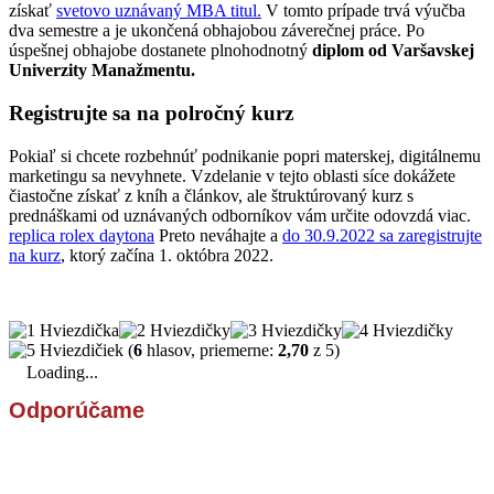
získať
svetovo uznávaný MBA titul.
V tomto prípade trvá výučba
dva semestre a je ukončená obhajobou záverečnej práce. Po
úspešnej obhajobe dostanete plnohodnotný
diplom od Varšavskej
Univerzity Manažmentu.
Registrujte sa na polročný kurz
Pokiaľ si chcete rozbehnúť podnikanie popri materskej, digitálnemu
marketingu sa nevyhnete. Vzdelanie v tejto oblasti síce dokážete
čiastočne získať z kníh a článkov, ale štruktúrovaný kurz s
prednáškami od uznávaných odborníkov vám určite odovzdá viac.
replica rolex daytona
Preto neváhajte a
do 30.9.2022 sa zaregistrujte
na kurz
, ktorý začína 1. októbra 2022.
(
6
hlasov, priemerne:
2,70
z 5)
Loading...
Odporúčame