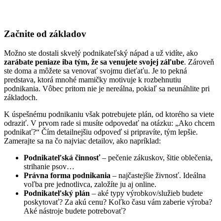
Začnite od základov
Možno ste dostali skvelý podnikateľský nápad a už vidíte, ako
zarábate peniaze iba tým, že sa venujete svojej záľube
. Zároveň
ste doma a môžete sa venovať svojmu dieťaťu. Je to pekná
predstava, ktorá mnohé mamičky motivuje k rozbehnutiu
podnikania. Vôbec pritom nie je nereálna, pokiaľ sa neunáhlite pri
základoch.
K úspešnému podnikaniu však potrebujete plán, od ktorého sa viete
odraziť. V prvom rade si musíte odpovedať na otázku: „Ako chcem
podnikať?“ Čím detailnejšiu odpoveď si pripravíte, tým lepšie.
Zamerajte sa na čo najviac detailov, ako napríklad:
Podnikateľská činnosť
– pečenie zákuskov, šitie oblečenia,
strihanie psov…
Právna forma podnikania
– najčastejšie živnosť. Ideálna
voľba pre jednotlivca, založíte ju aj online.
Podnikateľský plán
– aké typy výrobkov/služieb budete
poskytovať? Za akú cenu? Koľko času vám zaberie výroba?
Aké nástroje budete potrebovať?