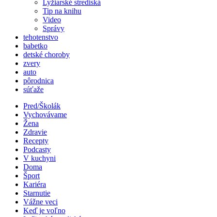
Lyžiarské strediská
Tip na knihu
Video
Správy
tehotenstvo
babetko
detské choroby
zvery
auto
pôrodnica
súťaže
Pred/Školák
Vychovávame
Žena
Zdravie
Recepty
Podcasty
V kuchyni
Doma
Šport
Kariéra
Starnutie
Vážne veci
Keď je voľno