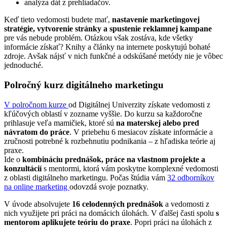
analýza dát z prehliadačov.
Keď tieto vedomosti budete mať,
nastavenie marketingovej
stratégie, vytvorenie stránky a spustenie reklamnej kampane
pre vás nebude problém. Otázkou však zostáva, kde všetky
informácie získať? Knihy a články na internete poskytujú bohaté
zdroje. Avšak nájsť v nich funkčné a odskúšané metódy nie je vôbec
jednoduché.
Polročný kurz digitálneho marketingu
V polročnom kurze
od Digitálnej Univerzity získate vedomosti z
kľúčových oblastí v zozname vyššie. Do kurzu sa každoročne
prihlasuje veľa mamičiek, ktoré sú
na materskej alebo pred
návratom do práce
. V priebehu 6 mesiacov získate informácie a
zručnosti potrebné k rozbehnutiu podnikania – z hľadiska teórie aj
praxe.
Ide o
kombináciu prednášok, práce na vlastnom projekte a
konzultácií
s mentormi, ktorá vám poskytne komplexné vedomosti
z oblasti digitálneho marketingu. Počas štúdia vám
32 odborníkov
na online marketing
odovzdá svoje poznatky.
V úvode absolvujete
16 celodenných prednášok
a vedomosti z
nich využijete pri práci na domácich úlohách. V ďalšej časti spolu
s
mentorom aplikujete teóriu do praxe
. Popri práci na úlohách z