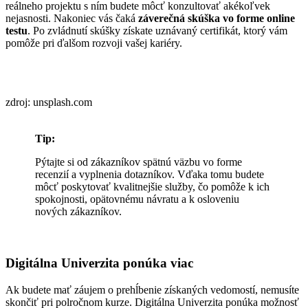
reálneho projektu s ním budete môcť konzultovať akékoľvek
nejasnosti. Nakoniec vás čaká
záverečná skúška vo forme online
testu
. Po zvládnutí skúšky získate uznávaný certifikát, ktorý vám
pomôže pri ďalšom rozvoji vašej kariéry.
zdroj: unsplash.com
Tip:
Pýtajte si od zákazníkov spätnú väzbu vo forme
recenzií a vyplnenia dotazníkov. Vďaka tomu budete
môcť poskytovať kvalitnejšie služby, čo pomôže k ich
spokojnosti, opätovnému návratu a k osloveniu
nových zákazníkov.
Digitálna Univerzita ponúka viac
Ak budete mať záujem o prehĺbenie získaných vedomostí, nemusíte
skončiť pri polročnom kurze. Digitálna Univerzita ponúka možnosť