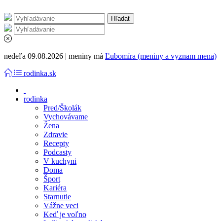
nedeľa 09.08.2026 | meniny má
Ľubomíra (meniny a vyznam mena)
rodinka.sk
rodinka
Pred/Školák
Vychovávame
Žena
Zdravie
Recepty
Podcasty
V kuchyni
Doma
Šport
Kariéra
Starnutie
Vážne veci
Keď je voľno