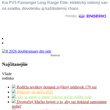
Kia PV5 Passenger Long Range Elite: elektrický rodinný van
na svadbu, dovolenku aj každodenný chaos
Inzercia
Najčítanejšie
Všade
rodinka
Rodičia prvákov dostanú zvýšený prídavok 170 eur
Prídavky na dieťa 2025
Ako sa starať o zimné vtáctvo počas celého roka
Dvojročný Maťko bojuje o to, aby raz dokázal samostatne
sedieť