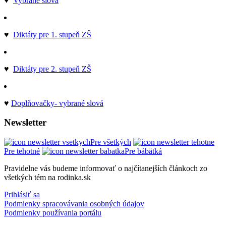
♥
Vybrané slová
♥
Diktáty pre 1. stupeň ZŠ
♥
Diktáty pre 2. stupeň ZŠ
♥
Doplňovačky- vybrané slová
Newsletter
Pre všetkých
Pre tehotné
Pre bábätká
Pravidelne vás budeme informovať o najčítanejších článkoch zo
všetkých tém na rodinka.sk
Prihlásiť sa
Podmienky spracovávania osobných údajov
Podmienky používania portálu