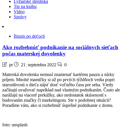
Lyžiarské strediská
Tip na knihu
Video
Správy
Biznis po deťoch
Ako rozbehnúť podnikanie na sociálnych sieťach
počas materskej dovolenky
pr
21. septembra 2022
0
Materská dovolenka nemusí znamenať kariérnu pauzu a nízky
príjem. Mnohé mamičky si už po prvých týždňoch vedia popri
starostlivosti o dieťa nájsť dosť voľného času pre seba. Vtedy
začínajú uvažovať napríklad nad vlastným podnikaním. Často ale
narážajú na viaceré prekážky, ako nedostatok skúseností s
budovaním značky či marketingom. Ste v podobnej situácii?
Poradíme vám, ako si rozbehnúť úspešné podnikanie z domu.
foto: unsplash