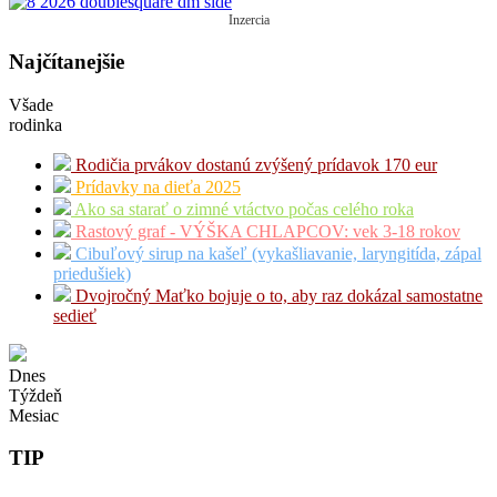
Inzercia
Najčítanejšie
Všade
rodinka
Rodičia prvákov dostanú zvýšený prídavok 170 eur
Prídavky na dieťa 2025
Ako sa starať o zimné vtáctvo počas celého roka
Rastový graf - VÝŠKA CHLAPCOV: vek 3-18 rokov
Cibuľový sirup na kašeľ (vykašliavanie, laryngitída, zápal
priedušiek)
Dvojročný Maťko bojuje o to, aby raz dokázal samostatne
sedieť
Dnes
Týždeň
Mesiac
TIP