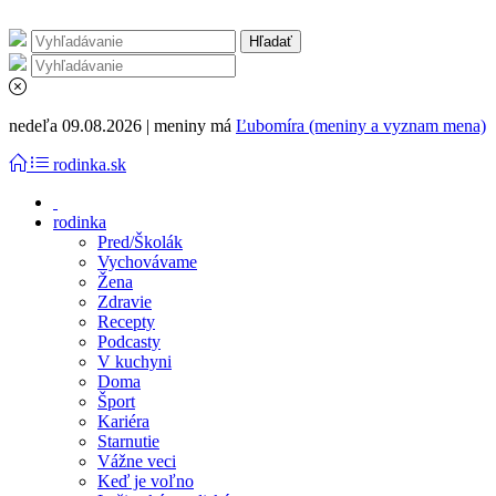
nedeľa 09.08.2026 | meniny má
Ľubomíra (meniny a vyznam mena)
rodinka.sk
rodinka
Pred/Školák
Vychovávame
Žena
Zdravie
Recepty
Podcasty
V kuchyni
Doma
Šport
Kariéra
Starnutie
Vážne veci
Keď je voľno