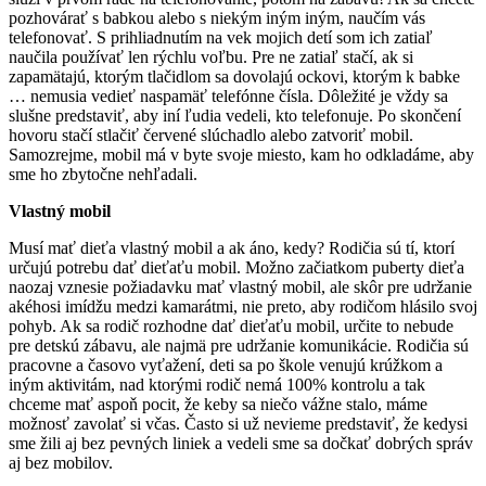
pozhovárať s babkou alebo s niekým iným iným, naučím vás
telefonovať. S prihliadnutím na vek mojich detí som ich zatiaľ
naučila používať len rýchlu voľbu. Pre ne zatiaľ stačí, ak si
zapamätajú, ktorým tlačidlom sa dovolajú ockovi, ktorým k babke
… nemusia vedieť naspamäť telefónne čísla. Dôležité je vždy sa
slušne predstaviť, aby iní ľudia vedeli, kto telefonuje. Po skončení
hovoru stačí stlačiť červené slúchadlo alebo zatvoriť mobil.
Samozrejme, mobil má v byte svoje miesto, kam ho odkladáme, aby
sme ho zbytočne nehľadali.
Vlastný mobil
Musí mať dieťa vlastný mobil a ak áno, kedy? Rodičia sú tí, ktorí
určujú potrebu dať dieťaťu mobil. Možno začiatkom puberty dieťa
naozaj vznesie požiadavku mať vlastný mobil, ale skôr pre udržanie
akéhosi imídžu medzi kamarátmi, nie preto, aby rodičom hlásilo svoj
pohyb. Ak sa rodič rozhodne dať dieťaťu mobil, určite to nebude
pre detskú zábavu, ale najmä pre udržanie komunikácie. Rodičia sú
pracovne a časovo vyťažení, deti sa po škole venujú krúžkom a
iným aktivitám, nad ktorými rodič nemá 100% kontrolu a tak
chceme mať aspoň pocit, že keby sa niečo vážne stalo, máme
možnosť zavolať si včas. Často si už nevieme predstaviť, že kedysi
sme žili aj bez pevných liniek a vedeli sme sa dočkať dobrých správ
aj bez mobilov.