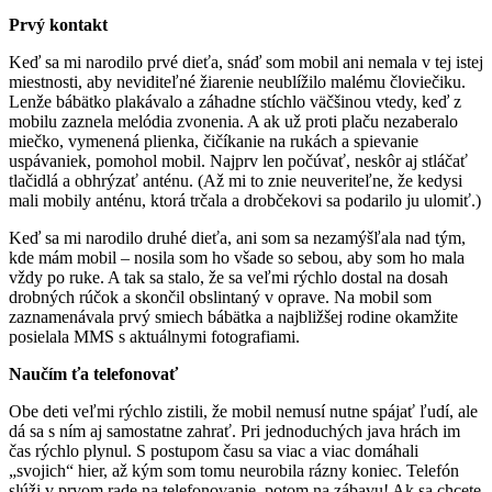
Prvý kontakt
Keď sa mi narodilo prvé dieťa, snáď som mobil ani nemala v tej istej
miestnosti, aby neviditeľné žiarenie neublížilo malému človiečiku.
Lenže bábätko plakávalo a záhadne stíchlo väčšinou vtedy, keď z
mobilu zaznela melódia zvonenia. A ak už proti plaču nezaberalo
miečko, vymenená plienka, čičíkanie na rukách a spievanie
uspávaniek, pomohol mobil. Najprv len počúvať, neskôr aj stláčať
tlačidlá a obhrýzať anténu. (Až mi to znie neuveriteľne, že kedysi
mali mobily anténu, ktorá trčala a drobčekovi sa podarilo ju ulomiť.)
Keď sa mi narodilo druhé dieťa, ani som sa nezamýšľala nad tým,
kde mám mobil – nosila som ho všade so sebou, aby som ho mala
vždy po ruke. A tak sa stalo, že sa veľmi rýchlo dostal na dosah
drobných rúčok a skončil obslintaný v oprave. Na mobil som
zaznamenávala prvý smiech bábätka a najbližšej rodine okamžite
posielala MMS s aktuálnymi fotografiami.
Naučím ťa telefonovať
Obe deti veľmi rýchlo zistili, že mobil nemusí nutne spájať ľudí, ale
dá sa s ním aj samostatne zahrať. Pri jednoduchých java hrách im
čas rýchlo plynul. S postupom času sa viac a viac domáhali
„svojich“ hier, až kým som tomu neurobila rázny koniec. Telefón
slúži v prvom rade na telefonovanie, potom na zábavu! Ak sa chcete