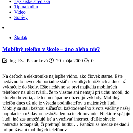
Lyžiarské strediská
Tip na knihu
Video
Správy
Školák
Mobilný telefón v škole – áno alebo nie?
Ing. Eva Pekariková
29. mája 2009
0
Na deťoch a elektronike najlepšie vidno, ako človek starne. Ešte
nedávno to nevedelo poriadne stáť na vratkých nôžkach a dnes už
vykračuje do školy. Ešte nedávno sa prví majitelia mobilných
telefónov na ulici tvárili, že to vlastne ani nemajú pri uchu mobil, do
ktorého hovoria, ale len nenápadne obzerajú výklady. Mobilný
telefón dnes už nie je výsada podnikateľov a majetných ľudí.
Mobily sa stali bežnou súčasťou každodenného života väčšiny našej
populácie a už dávno neslúžia len na telefonovanie. Niektoré spájajú
ľudí, iné zas umožňujú ísť a využívať internet, ďalšie skvele
nahradia fotoaparát, či prehrajú hudbu… Fantázii sa medze nekladú
pri používaní mobilných telefónov.