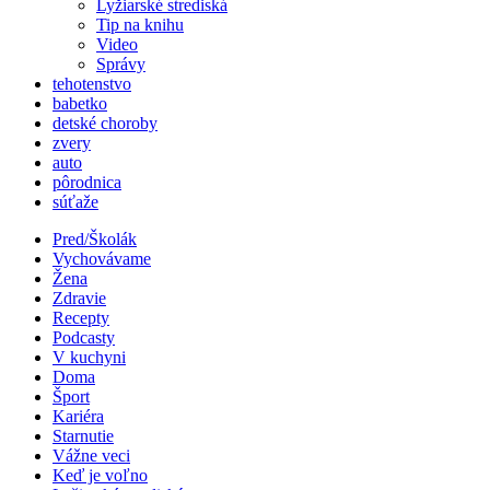
Lyžiarské strediská
Tip na knihu
Video
Správy
tehotenstvo
babetko
detské choroby
zvery
auto
pôrodnica
súťaže
Pred/Školák
Vychovávame
Žena
Zdravie
Recepty
Podcasty
V kuchyni
Doma
Šport
Kariéra
Starnutie
Vážne veci
Keď je voľno