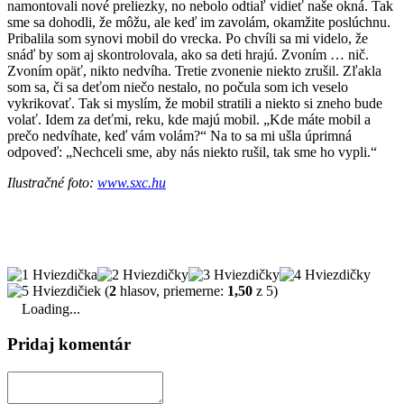
namontovali nové preliezky, no nebolo odtiaľ vidieť naše okná. Tak
sme sa dohodli, že môžu, ale keď im zavolám, okamžite poslúchnu.
Pribalila som synovi mobil do vrecka. Po chvíli sa mi videlo, že
snáď by som aj skontrolovala, ako sa deti hrajú. Zvoním … nič.
Zvoním opäť, nikto nedvíha. Tretie zvonenie niekto zrušil. Zľakla
som sa, či sa deťom niečo nestalo, no počula som ich veselo
vykrikovať. Tak si myslím, že mobil stratili a niekto si zneho bude
volať. Idem za deťmi, reku, kde majú mobil. „Kde máte mobil a
prečo nedvíhate, keď vám volám?“ Na to sa mi ušla úprimná
odpoveď: „Nechceli sme, aby nás niekto rušil, tak sme ho vypli.“
Ilustračné foto:
www.sxc.hu
(
2
hlasov, priemerne:
1,50
z 5)
Loading...
Pridaj komentár