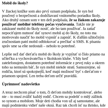
Mobil do školy?
V žiackej knižke som ako prvý oznam podpísala, že syn bol
poučený o bezpečnosti a dodržiavaní vnútorného poriadku školy.
Ako druhý oznam som v ten deň podpísala,
že sa žiakom zakazuje
používať mobilné telefóny počas vyučovania
. Takže nie je
zakázané mobil do školy nosiť, ale ho tam používať. Ja zatiaľ
nepociťujem nutnosť dať synovi mobil aj do školy, no toto ma
motivovalo naučiť ho mobil vypnúť a zapnúť. K ďalším užitočným
zručnostiam patrí mobil odblokovať a prečítať si SMS. K písaniu
správ sme sa ešte nedostali – nebolo to potrebné.
Lepšie než dať dieťaťu mobil do školy je vypýtať si číslo priamo na
učiteľku a vychovávateľku v školskom klube. Vždy keď
zatelefonujem, dostatnem potrebné informácie z prvej ruky a okrem
toho sa nemusím báť, že syn mobil niekde stratí. Samozrejme, sú
rodičia, ktorí sú spokojnejší, keď majú možnosť byť s dieťaťom v
priamom spojení. Len treba deťom určiť pravidlá.
Úprimnosť nadovšetko
A teraz nechcem písať o tom, či deťom mobily kontrolovať, alebo
nie – to musí zvážiť každý rodič. Chcem sa podeliť o milý zážitok
so synom a mobilom. Moje deti chodia von už aj samostatne, ale
majú podmienku vidieť naše okná. Raz tak chceli ísť na ihrisko, kde