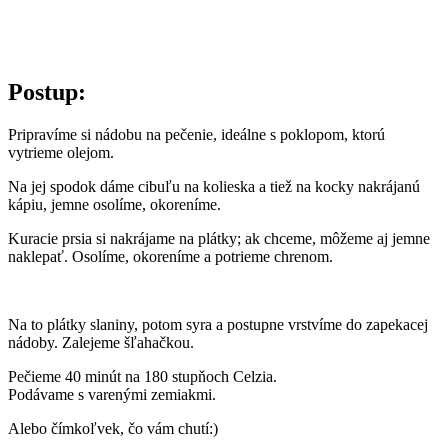
Postup:
Pripravíme si nádobu na pečenie, ideálne s poklopom, ktorú
vytrieme olejom.
Na jej spodok dáme cibuľu na kolieska a tiež na kocky nakrájanú
kápiu, jemne osolíme, okoreníme.
Kuracie prsia si nakrájame na plátky; ak chceme, môžeme aj jemne
naklepať. Osolíme, okoreníme a potrieme chrenom.
Na to plátky slaniny, potom syra a postupne vrstvíme do zapekacej
nádoby. Zalejeme šľahačkou.
Pečieme 40 minút na 180 stupňoch Celzia.
Podávame s varenými zemiakmi.
Alebo čímkoľvek, čo vám chutí:)