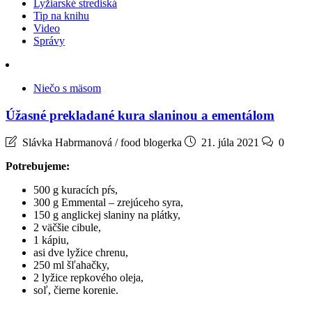
Lyžiarské strediská
Tip na knihu
Video
Správy
Niečo s mäsom
Úžasné prekladané kura slaninou a ementálom
Slávka Habrmanová / food blogerka
21. júla 2021
0
Potrebujeme:
500 g kuracích pŕs,
300 g Emmental – zrejúceho syra,
150 g anglickej slaniny na plátky,
2 väčšie cibule,
1 kápiu,
asi dve lyžice chrenu,
250 ml šľahačky,
2 lyžice repkového oleja,
soľ, čierne korenie.