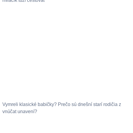
miláčik túži cestovať
Vymreli klasické babičky? Prečo sú dnešní starí rodičia z
vnúčat unavení?