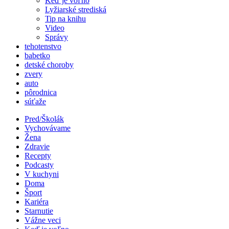
Keď je voľno
Lyžiarské strediská
Tip na knihu
Video
Správy
tehotenstvo
babetko
detské choroby
zvery
auto
pôrodnica
súťaže
Pred/Školák
Vychovávame
Žena
Zdravie
Recepty
Podcasty
V kuchyni
Doma
Šport
Kariéra
Starnutie
Vážne veci