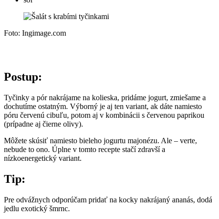
Foto: Ingimage.com
Postup:
Tyčinky a pór nakrájame na kolieska, pridáme jogurt, zmiešame a
dochutíme ostatným. Výborný je aj ten variant, ak dáte namiesto
póru červenú cibuľu, potom aj v kombinácii s červenou paprikou
(prípadne aj čierne olivy).
Môžete skúsiť namiesto bieleho jogurtu majonézu. Ale – verte,
nebude to ono. Úplne v tomto recepte stačí zdravší a
nízkoenergetický variant.
Tip:
Pre odvážnych odporúčam pridať na kocky nakrájaný ananás, dodá
jedlu exotický šmrnc.