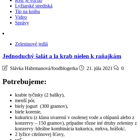
Keď je voľno
Lyžiarské strediská
Tip na knihu
Video
Správy
Zeleninové jedlá
Jednoduchý šalát a la krab nielen k raňajkám
Slávka Habrmanová/foodblogerka
21. júla 2021
0
Potrebujeme:
krabie tyčinky (2 balíky),
menší pór,
biely jogurt (300 gramov),
biele korenie,
kukuricu (z klasu uvarenú v osolenej vode a olúpanú alebo z
konzervy – 150 gramov), prípadne rôzne iné druhy zeleniny z
konzervy /ideálne kombinácia kukurica, mrkva, hrášok/,
2 lyžice citrónovej šťavy,
soľ