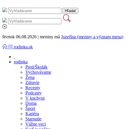
štvrtok 06.08.2026 | meniny má
Jozefína (meniny a význam mena)
rodinka.sk
rodinka
Pred/Školák
Vychovávame
Žena
Zdravie
Recepty
Podcasty
V kuchyni
Doma
Šport
Kariéra
Starnutie
Vážne veci