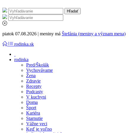
piatok 07.08.2026 | meniny má
Štefánia (meniny a význam mena)
rodinka.sk
rodinka
Pred/Školák
Vychovávame
Žena
Zdravie
Recepty
Podcasty
V kuchyni
Doma
Šport
Kariéra
Starnutie
Vážne veci
Keď je voľno