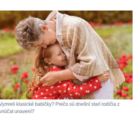
Vymreli klasické babičky? Prečo sú dnešní starí rodičia z
vnúčat unavení?