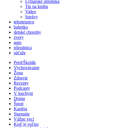
Lyžiarské strediská
Tip na knihu
Video
Správy
tehotenstvo
babetko
detské choroby
zvery
auto
pôrodnica
súťaže
Pred/Školák
Vychovávame
Žena
Zdravie
Recepty
Podcasty
V kuchyni
Doma
Šport
Kariéra
Starnutie
Vážne veci
Keď je voľno