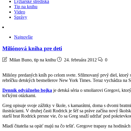
Lyžiarské strediská
Tip na knihu
Video
Správy
Najnovšie
Miliónová kniha pre deti
Milan Buno, tip na knihu
24. februára 2012
0
Milióny predaných kníh po celom svete. Sfilmovaný prvý diel, ktorý 
rebríčku detských bestsellerov New York Times. Teraz vychádza na Sl
Denník odvážneho bojka
je detská séria o smoliarovi Gregovi, ktor
toľkými otázkami.
Greg opisuje svoje zážitky v škole, s kamarátmi, doma s dvomi bratmi
ilustráciami. V druhej časti Rodrick je šéf sa práve začína nový šk
starší brat Rodrick presne vie, čo sa Greg snaží udržať pod pokrievko
Mladí čitatelia sa opäť majú na čo tešiť. Gregove trapasy na hodinách