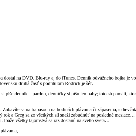
sa dostal na DVD, Blu-ray aj do iTunes. Denník odvážneho bojka je vo
ovensku druhá časť s podtitulom Rodrick je šéf.
ý si píše denník…pardon, denníčky si píšu len baby; toto sú pamäti, kt
. Zabavíte sa na trapasoch na hodinách plávania či zápasenia, s dievča
olský rok a Greg sa zo všetkých síl snaží zabudnúť na posledné mesia
u. Ibaže všetky tajomstvá sa raz dostanú na svetlo sveta…
 plávania,