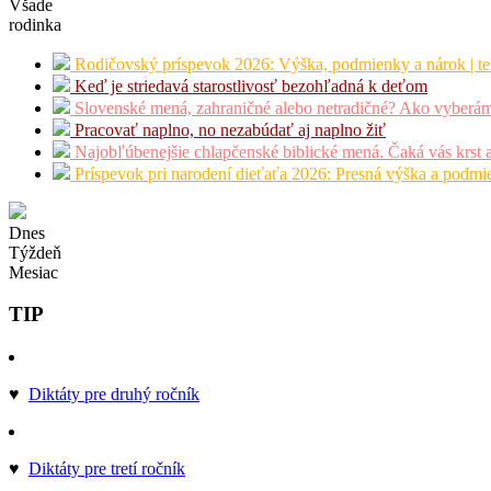
Všade
rodinka
Rodičovský príspevok 2026: Výška, podmienky a nárok | te
Keď je striedavá starostlivosť bezohľadná k deťom
Slovenské mená, zahraničné alebo netradičné? Ako vyberá
Pracovať naplno, no nezabúdať aj naplno žiť
Najobľúbenejšie chlapčenské biblické mená. Čaká vás krst 
Príspevok pri narodení dieťaťa 2026: Presná výška a podm
Dnes
Týždeň
Mesiac
TIP
♥
Diktáty pre druhý ročník
♥
Diktáty pre tretí ročník