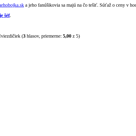
ehobojka.sk
a jeho fanúšikovia sa majú na čo tešiť. Súťaž o ceny v hodn
e šéf
.
(
3
hlasov, priemerne:
5,00
z 5)