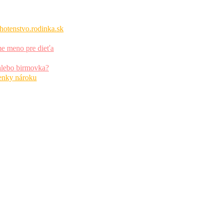
hotenstvo.rodinka.sk
me meno pre dieťa
alebo birmovka?
ienky nároku