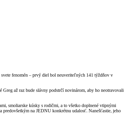
 svete fenomén – prvý diel bol neuveriteľných 141 týždňov v
oré Greg až raz bude slávny podstrčí novinárom, aby ho neotravovali
tami, smoliarske kúsky s rodičmi, a to všetko doplnené vtipnými
ce… a predovšetkým na JEDNU konkrétnu udalosť. Nanešťastie, jeho