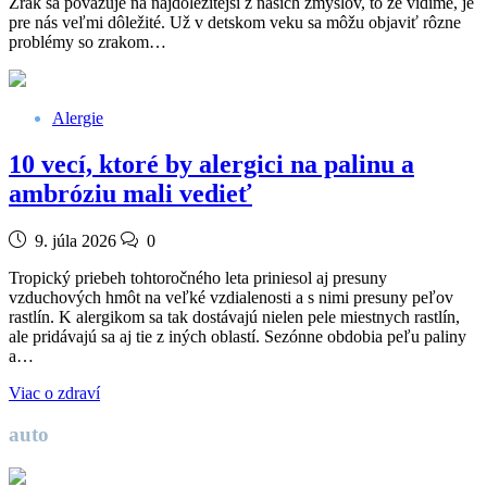
Zrak sa považuje na najdôležitejší z našich zmyslov, to že vidíme, je
pre nás veľmi dôležité. Už v detskom veku sa môžu objaviť rôzne
problémy so zrakom…
Alergie
10 vecí, ktoré by alergici na palinu a
ambróziu mali vedieť
9. júla 2026
0
Tropický priebeh tohtoročného leta priniesol aj presuny
vzduchových hmôt na veľké vzdialenosti a s nimi presuny peľov
rastlín. K alergikom sa tak dostávajú nielen pele miestnych rastlín,
ale pridávajú sa aj tie z iných oblastí. Sezónne obdobia peľu paliny
a…
Viac o zdraví
auto