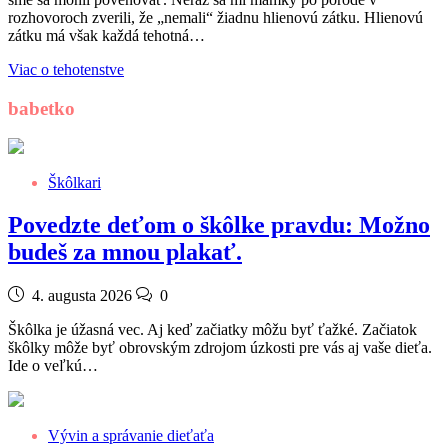
rozhovoroch zverili, že „nemali“ žiadnu hlienovú zátku. Hlienovú
zátku má však každá tehotná…
Viac o tehotenstve
babetko
Škôlkari
Povedzte deťom o škôlke pravdu: Možno
budeš za mnou plakať.
4. augusta 2026
0
Škôlka je úžasná vec. Aj keď začiatky môžu byť ťažké. Začiatok
škôlky môže byť obrovským zdrojom úzkosti pre vás aj vaše dieťa.
Ide o veľkú…
Vývin a správanie dieťaťa