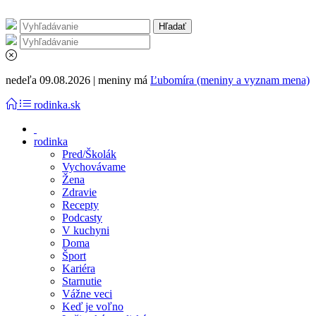
nedeľa 09.08.2026 | meniny má
Ľubomíra (meniny a vyznam mena)
rodinka.sk
rodinka
Pred/Školák
Vychovávame
Žena
Zdravie
Recepty
Podcasty
V kuchyni
Doma
Šport
Kariéra
Starnutie
Vážne veci
Keď je voľno