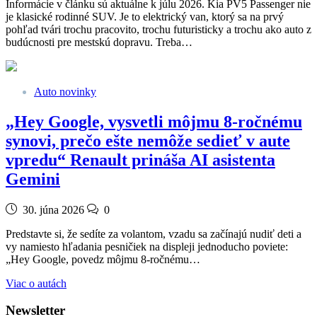
Informácie v článku sú aktuálne k júlu 2026. Kia PV5 Passenger nie
je klasické rodinné SUV. Je to elektrický van, ktorý sa na prvý
pohľad tvári trochu pracovito, trochu futuristicky a trochu ako auto z
budúcnosti pre mestskú dopravu. Treba…
Auto novinky
„Hey Google, vysvetli môjmu 8-ročnému
synovi, prečo ešte nemôže sedieť v aute
vpredu“ Renault prináša AI asistenta
Gemini
30. júna 2026
0
Predstavte si, že sedíte za volantom, vzadu sa začínajú nudiť deti a
vy namiesto hľadania pesničiek na displeji jednoducho poviete:
„Hey Google, povedz môjmu 8-ročnému…
Viac o autách
Newsletter