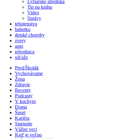
Lyžiarské strediská
Tip na knihu
Video
Správy
tehotenstvo
babetko
detské choroby
zvery
auto
pôrodnica
súťaže
Pred/Školák
Vychovávame
Žena
Zdravie
Recepty
Podcasty
V kuchyni
Doma
Šport
Kariéra
Starnutie
Vážne veci
Keď je voľno