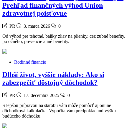
Prehľad finančných výhod Union
zdravotnej poisťovne
PR
3. marca 2026
0
Od výhod pre tehotné, balíky zliav na plienky, cez zubné benefity,
po očného, prevencie a iné benefity.
Rodinné financie
Dlhší život, vyššie náklady: Ako si
zabezpečiť dôstojný dôchodok?
PR
17. decembra 2025
0
S lepšou prípravou na starobu vám môže pomôcť aj online
dôchodková kalkulačka. Vypočíta vám predpokladanú výšku
budúceho dôchodku.