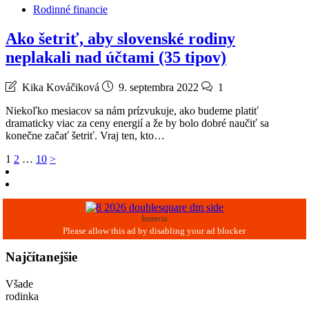
Rodinné financie
Ako šetriť, aby slovenské rodiny
neplakali nad účtami (35 tipov)
Kika Kováčiková
9. septembra 2022
1
Niekoľko mesiacov sa nám prízvukuje, ako budeme platiť
dramaticky viac za ceny energií a že by bolo dobré naučiť sa
konečne začať šetriť. Vraj ten, kto…
Stránkovanie
1
2
…
10
>
príspevkov
Inzercia
Najčítanejšie
Všade
rodinka