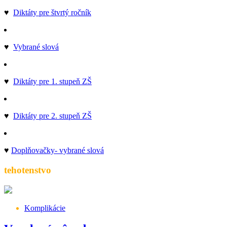
♥
Diktáty pre štvrtý ročník
♥
Vybrané slová
♥
Diktáty pre 1. stupeň ZŠ
♥
Diktáty pre 2. stupeň ZŠ
♥
Doplňovačky- vybrané slová
tehotenstvo
Komplikácie