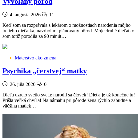
Vyvolaný pôrod
4. augusta 2026
11
Keď som sa rozprávala s lekárom o možnostiach narodenia môjho
tretieho dieťatka, navrhol mi plánovaný pôrod. Moje druhé dieťatko
som totiž porodila za 90 minút…
Materstvo ako zmena
Psychika „čerstvej“ matky
26. júla 2026
0
Dieťa uzrelo svetlo sveta: narodil sa človek! Dieťa je už konečne tu!
Prišla veľká chvíľa! Na námahu pri pôrode žena rýchlo zabudne a
väčšina matiek…