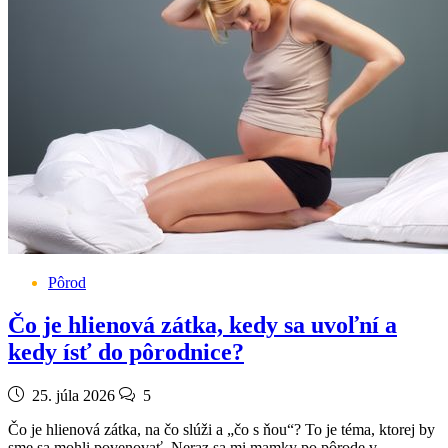
Pôrod
Čo je hlienová zátka, kedy sa uvoľní a
kedy ísť do pôrodnice?
25. júla 2026
5
Čo je hlienová zátka, na čo slúži a „čo s ňou“? To je téma, ktorej by
sme sa mohli povenovať. Neraz sa mi mamky po pôrode v