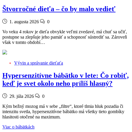
Štvorročné dieťa – čo by malo vedieť
1. augusta 2026
0
Vo veku 4 rokov je dieťa obvykle veľmi zvedavé, má chuť sa učiť,
postupne sa zlepšuje jeho pamäť a schopnosť sústrediť sa. Zároveň
však v tomto období…
Vývin a správanie dieťaťa
Hypersenzitívne bábätko v lete: Čo robiť,
keď je svet okolo neho príliš hlasný?
29. júla 2026
0
Kým bežný mozog má v sebe „filtre“, ktoré tlmia hluk pozadia či
intenzitu svetla, hypersenzitívne bábätko má všetky tieto gombíky
hlasitosti otočené na maximum.
Viac o bábätkách