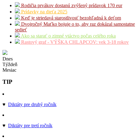
Rodičia prvákov dostanú zvýšený prídavok 170 eur
Prídavky na dieťa 2025
Keď je striedavá starostlivosť bezohľadná k deťom
Dvojročný Maťko bojuje o to, aby raz dokázal samostatne
sedieť
Ako sa starať o zimné vtáctvo počas celého roka
Rastový graf - VÝŠKA CHLAPCOV: vek 3-18 rokov
Dnes
Týždeň
Mesiac
TIP
♥
Diktáty pre druhý ročník
♥
Diktáty pre tretí ročník