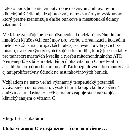
Takéto použitie je nielen potvrdené cielenými auditovanými
klinickými štúdiami, ale aj precíznym molekulárnym výskumom,
ktorý presne identifikuje ďalšie bunkové a metabolické účinky
vitamínu C.
Medzi ne zaraďujeme jeho pôsobenie ako elektrónového donora
mnohých kľúčových enzýmov pre tvorbu a organizáciu kolagénu
nielen v koži a na chrupavkách, ale aj v cievach a v hojacich sa
ranách, ďalej enzýmov syntetizujúcich karnitín, ktorý je esenciálny
pre transport mastných kyselín a tvorbu mitochondriálneho ATP.
Nemenej dôležitá je molekulárna úloha vitamínu C pre tvorbu
a stabilitu hormónu dopamínu a ďalších peptidových hormónov ako
aj antiproliferatívny účinok na rast rakovinových buniek.
Vzhľadom na tento veľmi významný terapeutický potenciál
v závažných ochoreniach, vysokú farmakologickú bezpečnosť
a nízku cenu vlastného liečiva, neprekvapuje stále narastajúci
klinický záujem o vitamín C.
______________
zdroj: TS Edukafarm
Úloha vitamínu C v organizme – čo o ňom vieme …