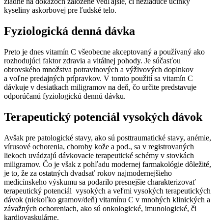
žiadne na dôkazoch založené vedľajšie, či nežiaduce účinky
kyseliny askorbovej pre ľudské telo.
Fyziologická denná dávka
Preto je dnes vitamín C všeobecne akceptovaný a používaný ako
rozhodujúci faktor zdravia a vitálnej pohody. Je súčasťou
obrovského množstva potravinových a výživových doplnkov
a voľne predajných prípravkov. V tomto použití sa vitamín C
dávkuje v desiatkach miligramov na deň, čo určite predstavuje
odporúčanú fyziologickú dennú dávku.
Terapeutický potenciál vysokých dávok
Avšak pre patologické stavy, ako sú posttraumatické stavy, anémie,
vírusové ochorenia, choroby kože a pod., sa v registrovaných
liekoch uvádzajú dávkovacie terapeutické schémy v stovkách
miligramov. Čo je však z pohľadu modernej farmakológie dôležité,
je to, že za ostatných dvadsať rokov najmodernejšieho
medicínskeho výskumu sa podarilo presnejšie charakterizovať
terapeutický potenciál vysokých a veľmi vysokých terapeutických
dávok (niekoľko gramov/deň) vitamínu C v mnohých klinických a
závažných ochoreniach, ako sú onkologické, imunologické, či
kardiovaskulárne.