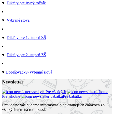
♥
Diktáty pre štvrtý ročník
♥
Vybrané slová
♥
Diktáty pre 1. stupeň ZŠ
♥
Diktáty pre 2. stupeň ZŠ
♥
Doplňovačky- vybrané slová
Newsletter
Pre všetkých
Pre tehotné
Pre bábätká
Pravidelne vás budeme informovať o najčítanejších článkoch zo
všetkých tém na rodinka.sk