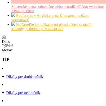
Slovenské mená, zahraničné alebo netradičné? Ako vyberáme
meno pre dieťa
Rodila som v Anglicku aj na Kramároch, môžem
porovnávať
Najčastejšie komplikácie pri pôrode. Keď sa rátajú
sekundy, je dobré byť v nemocnici
Dnes
Týždeň
Mesiac
TIP
♥
Diktáty pre druhý ročník
♥
Diktáty pre tretí ročník