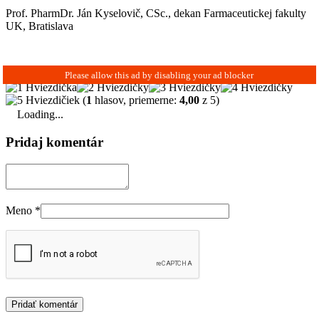
Prof. PharmDr. Ján Kyselovič, CSc., dekan Farmaceutickej fakulty
UK, Bratislava
(
1
hlasov, priemerne:
4,00
z 5)
Loading...
Pridaj komentár
Meno
*