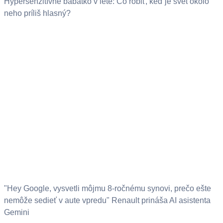
Hypersenzitívne bábätko v lete: Čo robiť, keď je svet okolo
neho príliš hlasný?
"Hey Google, vysvetli môjmu 8-ročnému synovi, prečo ešte
nemôže sedieť v aute vpredu" Renault prináša AI asistenta
Gemini