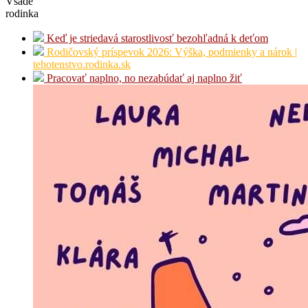
Všade
rodinka
Keď je striedavá starostlivosť bezohľadná k deťom
Rodičovský príspevok 2026: Výška, podmienky a nárok |
tehotenstvo.rodinka.sk
Pracovať naplno, no nezabúdať aj naplno žiť