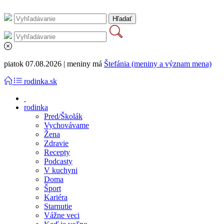
piatok 07.08.2026 | meniny má
Štefánia (meniny a význam mena)
rodinka.sk
rodinka
Pred/Školák
Vychovávame
Žena
Zdravie
Recepty
Podcasty
V kuchyni
Doma
Šport
Kariéra
Starnutie
Vážne veci