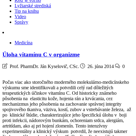
Keď je voľno
Lyžiarské strediská
Tip na knihu
Video
Správy
Medicína
Úloha vitamínu C v organizme
Prof. PharmDr. Ján Kyselovič, CSc.
26. júna 2014
0
Počas viac ako storočného moderného molekulárno-medicínskeho
výskumu sme identifikovali a potvrdili celý rad dôležitých
terapeutických účinkov vitamínu C. Od historicky známeho
pôsobenia na elasticitu kože, hojenia rán a krvácania, cez
mechanizmus jeho pôsobenia na zachovanie správnej integrity
spojivového tkaniva, väziva, kostí, zubov a vstrebávanie železa, až
po klinické štúdie, charakterizujúce jeho špecifickú úlohu v boji
proti infekcii, nádorovým bunkám, ochoreniam srdca, alergiám,
artritídam, ako aj pri hojení zlomenín. Tento intenzívny
experimentálny a klinický výskum potvrdil, že neexistujú takmer