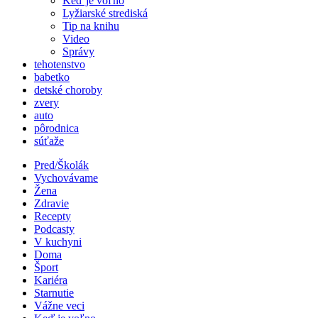
Keď je voľno
Lyžiarské strediská
Tip na knihu
Video
Správy
tehotenstvo
babetko
detské choroby
zvery
auto
pôrodnica
súťaže
Pred/Školák
Vychovávame
Žena
Zdravie
Recepty
Podcasty
V kuchyni
Doma
Šport
Kariéra
Starnutie
Vážne veci