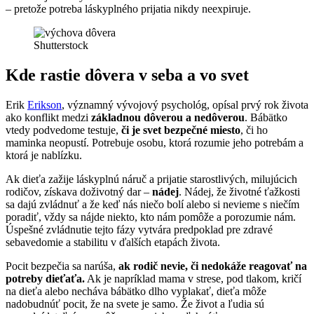
– pretože potreba láskyplného prijatia nikdy neexpiruje.
Shutterstock
Kde rastie dôvera v seba a vo svet
Erik
Erikson
, významný vývojový psychológ, opísal prvý rok života
ako konflikt medzi
základnou dôverou a nedôverou
. Bábätko
vtedy podvedome testuje,
či je svet bezpečné miesto
, či ho
maminka neopustí. Potrebuje osobu, ktorá rozumie jeho potrebám a
ktorá je nablízku.
Ak dieťa zažije láskyplnú náruč a prijatie starostlivých, milujúcich
rodičov, získava doživotný dar –
nádej
. Nádej, že životné ťažkosti
sa dajú zvládnuť a že keď nás niečo bolí alebo si nevieme s niečím
poradiť, vždy sa nájde niekto, kto nám pomôže a porozumie nám.
Úspešné zvládnutie tejto fázy vytvára predpoklad pre zdravé
sebavedomie a stabilitu v ďalších etapách života.
Pocit bezpečia sa narúša,
ak rodič nevie, či nedokáže reagovať na
potreby dieťaťa.
Ak je napríklad mama v strese, pod tlakom, kričí
na dieťa alebo necháva bábätko dlho vyplakať, dieťa môže
nadobudnúť pocit, že na svete je samo. Že život a ľudia sú