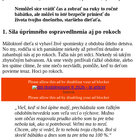
Nemôžeš síce vrátiť čas a zobrať na ruky to ročné
bábätko, ale môžeš to isté bezpečie priniesť do
života tvojho dnešného, staršieho dieťaťa.
1. Sila úprimného ospravedlnenia aj po rokoch
Máloktoré dieťa si vybaví živé spomienky z obdobia útleho detstva.
No my, rodičia si ich pamätáme niekedy až priveľmi detailne a
zahanbujú nás aj po rokoch. Ťažia nás pri srdci. Niekedy sú takým
zbytočným balvanom. Ak sme vtedy prežívali ťažké obdobie, alebo
len spätne cítime, že sme niečo nezvládli, pomôže, keď to deťom
povieme teraz. Hoci po rokoch.
Inzercia
„Vieš, keď si bol úplne malý, prechádzala som ťažkým
obdobím/nevedela som veľa vecí o výchove. Možno
som občas reagovala prudko alebo som tu pre teba
nebola tak, ako si potreboval. Veľmi ma to mrzí.
Chcem, aby si vedel, že to nebola tvoja chyba. Bol si
skvelé bábätko a dnes som tu pre teba na 100 %.“