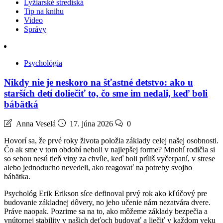
Lyžiarské strediská
Tip na knihu
Video
Správy
Psychológia
Nikdy nie je neskoro na šťastné detstvo: ako u
starších detí doliečiť to, čo sme im nedali, keď boli
bábätká
Anna Veselá
17. júna 2026
0
Hovorí sa, že prvé roky života položia základy celej našej osobnosti.
Čo ak sme v tom období neboli v najlepšej forme? Mnohí rodičia si
so sebou nesú tieň viny za chvíle, keď boli príliš vyčerpaní, v strese
alebo jednoducho nevedeli, ako reagovať na potreby svojho
bábätka.
Psychológ Erik Erikson síce definoval prvý rok ako kľúčový pre
budovanie základnej dôvery, no jeho učenie nám nezatvára dvere.
Práve naopak. Pozrime sa na to, ako môžeme základy bezpečia a
vnútornej stability v našich deťoch budovať a liečiť v každom veku