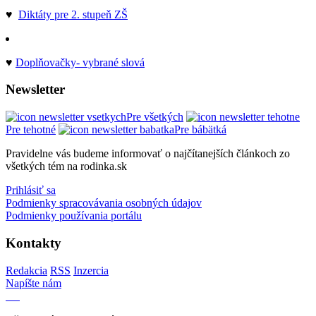
♥
Diktáty pre 2. stupeň ZŠ
♥
Doplňovačky- vybrané slová
Newsletter
Pre všetkých
Pre tehotné
Pre bábätká
Pravidelne vás budeme informovať o najčítanejších článkoch zo
všetkých tém na rodinka.sk
Prihlásiť sa
Podmienky spracovávania osobných údajov
Podmienky používania portálu
Kontakty
Redakcia
RSS
Inzercia
Napíšte nám