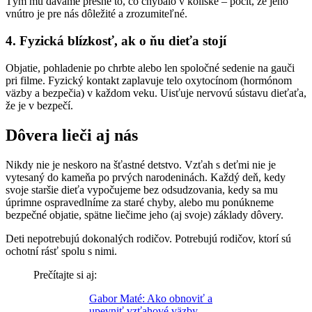
Tým mu dávame presne to, čo chýbalo v kolíske – pocit, že jeho
vnútro je pre nás dôležité a zrozumiteľné.
4. Fyzická blízkosť, ak o ňu dieťa stojí
Objatie, pohladenie po chrbte alebo len spoločné sedenie na gauči
pri filme. Fyzický kontakt zaplavuje telo oxytocínom (hormónom
väzby a bezpečia) v každom veku. Uisťuje nervovú sústavu dieťaťa,
že je v bezpečí.
Dôvera lieči aj nás
Nikdy nie je neskoro na šťastné detstvo. Vzťah s deťmi nie je
vytesaný do kameňa po prvých narodeninách. Každý deň, kedy
svoje staršie dieťa vypočujeme bez odsudzovania, kedy sa mu
úprimne ospravedlníme za staré chyby, alebo mu ponúkneme
bezpečné objatie, spätne liečime jeho (aj svoje) základy dôvery.
Deti nepotrebujú dokonalých rodičov. Potrebujú rodičov, ktorí sú
ochotní rásť spolu s nimi.
Prečítajte si aj:
Gabor Maté: Ako obnoviť a
upevniť vzťahové väzby