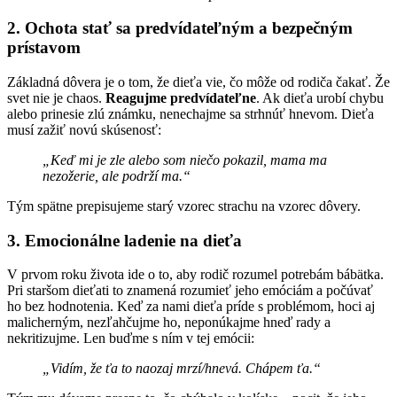
2. Ochota stať sa predvídateľným a bezpečným
prístavom
Základná dôvera je o tom, že dieťa vie, čo môže od rodiča čakať. Že
svet nie je chaos.
Reagujme predvídateľne
. Ak dieťa urobí chybu
alebo prinesie zlú známku, nenechajme sa strhnúť hnevom. Dieťa
musí zažiť novú skúsenosť:
„Keď mi je zle alebo som niečo pokazil, mama ma
nezožerie, ale podrží ma.“
Tým spätne prepisujeme starý vzorec strachu na vzorec dôvery.
3. Emocionálne ladenie na dieťa
V prvom roku života ide o to, aby rodič rozumel potrebám bábätka.
Pri staršom dieťati to znamená rozumieť jeho emóciám a počúvať
ho bez hodnotenia. Keď za nami dieťa príde s problémom, hoci aj
malicherným, nezľahčujme ho, neponúkajme hneď rady a
nekritizujme. Len buďme s ním v tej emócii:
„Vidím, že ťa to naozaj mrzí/hnevá. Chápem ťa.“