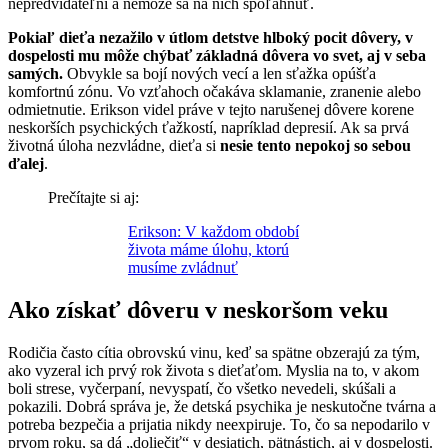
nepredvídateľní a nemôže sa na nich spoľahnúť.
Pokiaľ dieťa nezažilo v útlom detstve hlboký pocit dôvery, v
dospelosti mu môže chýbať základná dôvera vo svet, aj v seba
samých.
Obvykle sa bojí nových vecí a len sťažka opúšťa
komfortnú zónu. Vo vzťahoch očakáva sklamanie, zranenie alebo
odmietnutie. Erikson videl práve v tejto narušenej dôvere korene
neskorších psychických ťažkostí, napríklad depresií. Ak sa prvá
životná úloha nezvládne, dieťa si
nesie tento nepokoj so sebou
ďalej
.
Prečítajte si aj:
Erikson: V každom období
života máme úlohu, ktorú
musíme zvládnuť
Ako získať dôveru v neskoršom veku
Rodičia často cítia obrovskú vinu, keď sa spätne obzerajú za tým,
ako vyzeral ich prvý rok života s dieťaťom. Myslia na to, v akom
boli strese, vyčerpaní, nevyspatí, čo všetko nevedeli, skúšali a
pokazili. Dobrá správa je, že detská psychika je neskutočne tvárna a
potreba bezpečia a prijatia nikdy neexpiruje. To, čo sa nepodarilo v
prvom roku, sa dá „doliečiť“ v desiatich, pätnástich, aj v dospelosti.