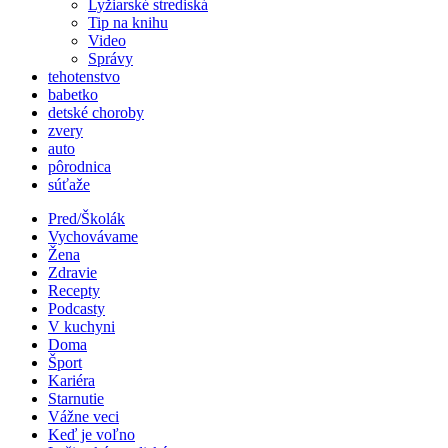
Lyžiarské strediská
Tip na knihu
Video
Správy
tehotenstvo
babetko
detské choroby
zvery
auto
pôrodnica
súťaže
Pred/Školák
Vychovávame
Žena
Zdravie
Recepty
Podcasty
V kuchyni
Doma
Šport
Kariéra
Starnutie
Vážne veci
Keď je voľno