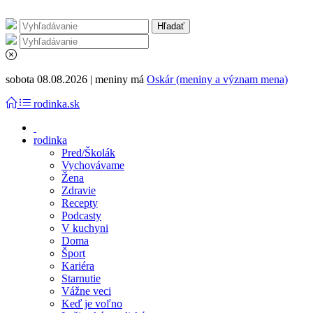
sobota 08.08.2026 | meniny má
Oskár (meniny a význam mena)
rodinka.sk
rodinka
Pred/Školák
Vychovávame
Žena
Zdravie
Recepty
Podcasty
V kuchyni
Doma
Šport
Kariéra
Starnutie
Vážne veci
Keď je voľno