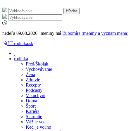
nedeľa 09.08.2026 | meniny má
Ľubomíra (meniny a vyznam mena)
rodinka.sk
rodinka
Pred/Školák
Vychovávame
Žena
Zdravie
Recepty
Podcasty
V kuchyni
Doma
Šport
Kariéra
Starnutie
Vážne veci
Keď je voľno