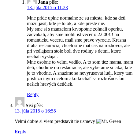
Jana
píše:
13. júla 2015 o 11:23
Mne pride uplne normalne ze su miesta, kde sa deti
mozu jasit, kde je to ok, a kde preste nie.
My sme si s manzelom krvopotne zohnali operku,
zacvakali, aby sme mohli ist vecer o 22.00!!! na
romanticku veceru, mali sme prave vyrocie. Krasna
draha restauracia, chceli sme mat cas na rozhovor, ale
pri vedlajsom stole boli dve rodiny s detmi, ktore
nechali vystajat.
Mne osobne to velmi vadilo. A to som tiez mama, mam
deti, chodime do restauracie, ale vyberame si taka, kde
je to vhodne. A snazime sa nevyrusovat ludi, ktory tam
prisli za inym ucelom ako kochať sa rozkošnosťou
našich hravých detičiek.
Reply
Sisi
píše:
13. júla 2015 o 16:55
Velmi dobre si viem predstavit tie usmevy
Reply