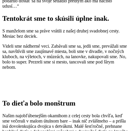
podarilo dostať sa na svoje sedadlo predtým ako ma načisto
udusí…“
Tentokrát sme to skúsili úplne inak.
S manželom sme sa práve vrátili z našej druhej svadobnej cesty.
Mesiac bez deciek.
Videli sme nádherné veci. Zabávali sme sa, jedli sme, prevážali sme
sa, navštívili sme zaujímavé miesta, boli sme v divadle, v nočných
kluboch, na výletoch, v múzeách, na lanovke, nakupovali sme. No,
bolo to super. Prezreli sme si mesto, tancovali sme pod šírym
nebom.
To dieťa bolo monštrum
Našim najobľúbenejším okamihom z celej cesty bola chvíľa, keď
sme večerali v malom útulnom bare – inak nič zvláštneho – a prišla
iná dovolenkujúca dvojica s detvákmi. Malé šesťročné, prehnane