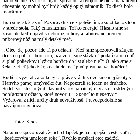
hanblivé dieťa s dokonalými spôsobmi a dvojročné dieťa na ktorého
chovanie by mohol byť hrdý každý opitý námorník. To dieťa bolo
monštrum.
Boli sme tak šťastní. Pozorovali sme s potešením, ako otĺkal ozdobu
v strede stola. Taký entuziazmus! Toľko energie! Hlasno sme sa
zasmiali, keď objavil strieborné príbory a rafinovane premenil
príborový nôž na malý detský meč.
„ Otec, daj pozor! Ide Ti po očiach!“ Keď sme spozorovali záujem
decka o pohár s horčicou, uzatvorili sme stávku :“podarí sa mu dať
si plnú polievkovú lyžicu horčice do úst alebo nie?“ O, ako sme si
želali vidieť jeho tvár, keď bude mať plnú pusu pálivej horčice!
Rodičia vyzerali, ako keby sa práve vrátili z dvojsmennej šichty v
Harryho parnej umývačke áut. Nepozerali sa jeden na druhého.
Sedeli so sklesnutými hlavami s rozstrapatenými vlasmi a skleným
pohľadom v očiach, ktoré hovorili :“ Skončí to niekedy? “
Vyžaroval z nich určitý druh nevraživosti. Pravdepodobne sa
navzájom obviňovali.
foto: iStock
Nakoniec spozorovali, že ich chlapček je na najlepšej ceste stať sa
„horčicovým umelcom roka“. Rýchlo mysliaci otec zadržal