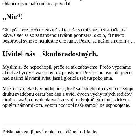
chlapčekovu malú rúčku a povedal
„Nie“!
Chlapček rozhorčene zavrešťal tak, že sa mi zrazila šľahačka na
káve. Otec sa so zahanbenou tvárou poobzeral okolo, či niekto
pozoroval synovo nemiestne chovanie. Pozrel sa našim smerom a …
Uvidel nás – škodoradostných.
Myslím si, že nepochopil, prečo sa tak zabávame. Prečo vyzeráme
ako dve hyeny s vianočným tajomstvom. Prečo sme usmiatí, prečo
nad našimi hlavami svieti jasná gloriola sebauspokojenia.
Možno až niekedy v budúcnosti, keď sa jedného dňa vydá na svoju
druhú svadobnú cestu bez detí a uvidí dvoch vychytralých rodičov,
ktorí sa snažia dovolenkovať so svojim dvojročným fantastickým
opitým námorníkom. Potom pochopí naše samoľúbe uspokojenie.
Prišla nám zaujímavá reakcia na článok od Janky.