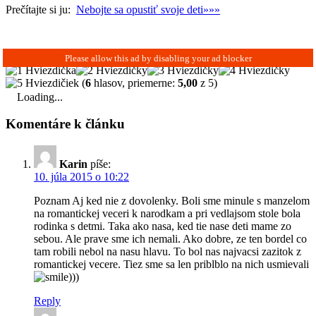
Prečítajte si ju:
Nebojte sa opustiť svoje deti»»»
(
6
hlasov, priemerne:
5,00
z 5)
Loading...
Komentáre k článku
Karin
píše:
10. júla 2015 o 10:22
Poznam Aj ked nie z dovolenky. Boli sme minule s manzelom
na romantickej veceri k narodkam a pri vedlajsom stole bola
rodinka s detmi. Taka ako nasa, ked tie nase deti mame zo
sebou. Ale prave sme ich nemali. Ako dobre, ze ten bordel co
tam robili nebol na nasu hlavu. To bol nas najvacsi zazitok z
romantickej vecere. Tiez sme sa len priblblo na nich usmievali
)))
Reply