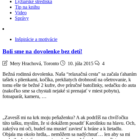
Lyžiarské strediská
Tip na knihu
Video
Správy
Inšpirácie a motivácie
Boli sme na dovolenke bez detí!
Mery Hrachová, Toronto
10. júla 2015
4
Bežná rodinná dovolenka. Naša “relaxačná cesta” sa začala ťahaním
tašiek s plienkami, kočíka, prekliatych drobností na ošetrovanie, k
tomu ešte tie bežné 2 kufre, dve príručné batožinky, sedačku do auta
(nakoľko sme sa chystali nejaké si prenajať v miest pobytu),
fotoaparát, kameru, …
„Zavesíš mi na krk moju peňaženku? A ak podržíš na chvíľočku
túto tašku, myslím, že si dokážem posadiť Karolínku na hlavu. Och,
zakrýva mi oči, budeš ma musieť zaviesť k bráne a k lietadlu.
Objala ma okolo hrdla,.. nemôžem sa nadýchnuť… len aby sa mi