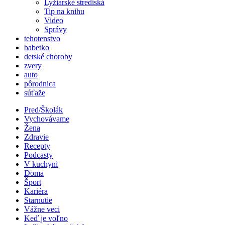
Lyžiarské strediská
Tip na knihu
Video
Správy
tehotenstvo
babetko
detské choroby
zvery
auto
pôrodnica
súťaže
Pred/Školák
Vychovávame
Žena
Zdravie
Recepty
Podcasty
V kuchyni
Doma
Šport
Kariéra
Starnutie
Vážne veci
Keď je voľno