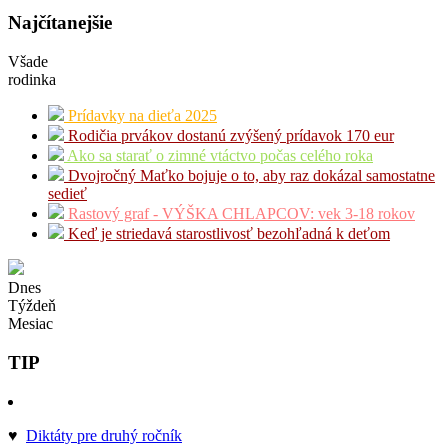
Najčítanejšie
Všade
rodinka
Prídavky na dieťa 2025
Rodičia prvákov dostanú zvýšený prídavok 170 eur
Ako sa starať o zimné vtáctvo počas celého roka
Dvojročný Maťko bojuje o to, aby raz dokázal samostatne
sedieť
Rastový graf - VÝŠKA CHLAPCOV: vek 3-18 rokov
Keď je striedavá starostlivosť bezohľadná k deťom
Dnes
Týždeň
Mesiac
TIP
♥
Diktáty pre druhý ročník