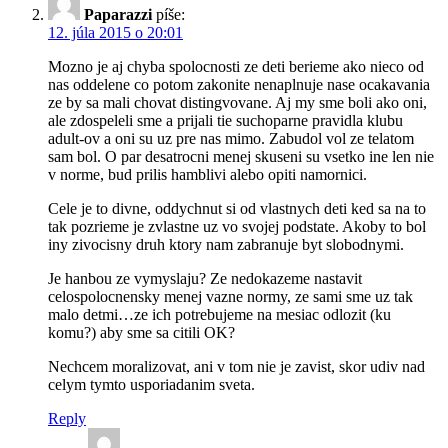
Paparazzi
píše:
12. júla 2015 o 20:01
Mozno je aj chyba spolocnosti ze deti berieme ako nieco od
nas oddelene co potom zakonite nenaplnuje nase ocakavania
ze by sa mali chovat distingvovane. Aj my sme boli ako oni,
ale zdospeleli sme a prijali tie suchoparne pravidla klubu
adult-ov a oni su uz pre nas mimo. Zabudol vol ze telatom
sam bol. O par desatrocni menej skuseni su vsetko ine len nie
v norme, bud prilis hamblivi alebo opiti namornici.
Cele je to divne, oddychnut si od vlastnych deti ked sa na to
tak pozrieme je zvlastne uz vo svojej podstate. Akoby to bol
iny zivocisny druh ktory nam zabranuje byt slobodnymi.
Je hanbou ze vymyslaju? Ze nedokazeme nastavit
celospolocnensky menej vazne normy, ze sami sme uz tak
malo detmi…ze ich potrebujeme na mesiac odlozit (ku
komu?) aby sme sa citili OK?
Nechcem moralizovat, ani v tom nie je zavist, skor udiv nad
celym tymto usporiadanim sveta.
Reply