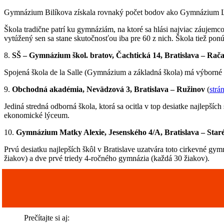
Gymnázium Bilíkova získala rovnaký počet bodov ako Gymnázium 
Škola tradične patrí ku gymnáziám, na ktoré sa hlási najviac záujem
vytúžený sen sa stane skutočnosťou iba pre 60 z nich. Škola tiež p
8.
SŠ – Gymnázium škol. bratov, Čachtická 14, Bratislava – Rač
Spojená škola de la Salle (Gymnázium a základná škola) má výborn
9.
Obchodná akadémia, Nevädzová 3, Bratislava – Ružinov
(
strá
Jediná stredná odborná škola, ktorá sa ocitla v top desiatke najlep
ekonomické lýceum.
10.
Gymnázium Matky Alexie, Jesenského 4/A, Bratislava – Star
Prvú desiatku najlepších škôl v Bratislave uzatvára toto cirkevné 
žiakov) a dve prvé triedy 4-ročného gymnázia (každá 30 žiakov).
Prečítajte si aj: