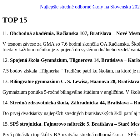
Najlepšie stredné odborné školy na Slovensku 20
TOP 15
11.
Obchodná akadémia, Račianska 107, Bratislava – Nové Mest
V tesnom závese za GMA so 7,6 bodmi skončila OA Račianska. Škola
trieda v každom ročníku je zapojená do systému duálneho vzdelávania
12.
Spojená škola-Gymnázium, Tilgnerova 14, Bratislava – Karl
7,5 bodov získala „Tilgnerka.“ Tradične patrí ku školám, na ktoré j
13.
Bilingválne gymnázium C. S. Lewisa, Haanova 28, Bratislava
Gymnázium ponúka 5-ročné bilingválne štúdium v angličtine. V škols
14.
Stredná zdravotnícka škola, Záhradnícka 44, Bratislava – R
Do prvej dvadsiatky najlepších stredných bratislavských škôl patrí aj
15.
SPŠ strojnícka, Fajnorovo nábrežie 5, Bratislava – Staré Mes
Prvú pätnástku top škôl v BA uzatvára stredná odborná škola – SPŠ st