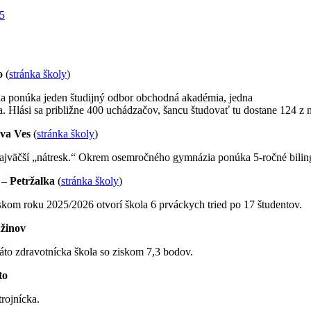
25
o
(
stránka školy
)
 ponúka jeden študijný odbor obchodná akadémia, jedna
. Hlási sa približne 400 uchádzačov, šancu študovať tu dostane 124 z n
ova Ves
(
stránka školy
)
e najväčší „nátresk.“ Okrem osemročného gymnázia ponúka 5-ročné bili
 – Petržalka
(
stránka školy
)
kom roku 2025/2026 otvorí škola 6 prváckych tried po 17 študentov.
užinov
 táto zdravotnícka škola so ziskom 7,3 bodov.
to
rojnícka.