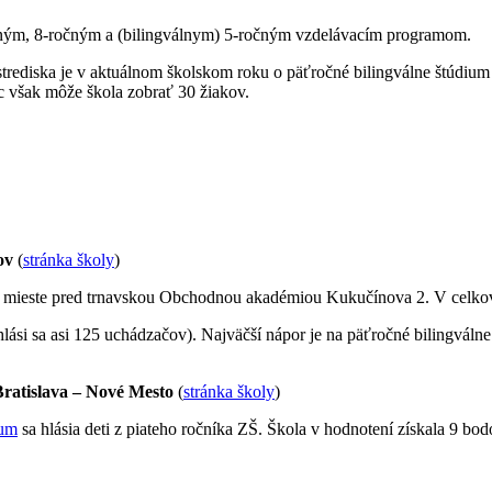
ým, 8-ročným a (bilingválnym) 5-ročným vzdelávacím programom.
trediska je v aktuálnom školskom roku o päťročné bilingválne štúdiu
ac však môže škola zobrať 30 žiakov.
ov
(
stránka školy
)
m mieste pred trnavskou Obchodnou akadémiou Kukučínova 2. V celkov
ási sa asi 125 uchádzačov). Najväčší nápor je na päťročné bilingvál
ratislava – Nové Mesto
(
stránka školy
)
ium
sa hlásia deti z piateho ročníka ZŠ. Škola v hodnotení získala 9 bod