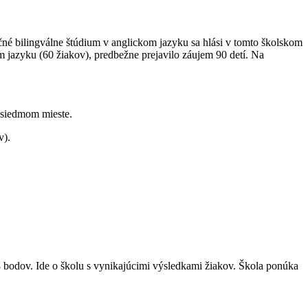
né bilingválne štúdium v anglickom jazyku sa hlási v tomto školskom
om jazyku (60 žiakov), predbežne prejavilo záujem 90 detí. Na
 siedmom mieste.
v).
8 bodov. Ide o školu s vynikajúcimi výsledkami žiakov. Škola ponúka