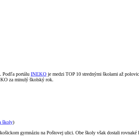
j. Podľa portálu
INEKO
je medzi TOP 10 strednými školami až polovi
EKO za minulý školský rok.
a školy
)
šickom gymnáziu na Poštovej ulici. Obe školy však dostali rovnaké h