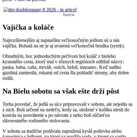
Inzercia
Vajíčka a koláče
Najrozšírenejším aj najstarším veľkonočným jedlom sú u nás
vajíčka. Bohatá na ne je aj uvarená veľkonočná hrudka (syrek).
Obradným, hoc jednoduchým pečivom bol koláč z bieleho
kysnutého cesta, ktorý mal v rôznych regiónoch odlišné názvy:
paska, baba, calta, mrváň, osúch, beluš, mazanec. Keď naňho
gazdiná zamiesila, rukami od cesta šla pohladiť stromy, aby dobre
rodili.
Na Bielu sobotu sa však ešte drží pôst
Treba povedať, že jedlá sa síce pripravovali v sobotu, ale nejedlo sa
z nich. Boli určené na nedeľu, kedy sa, uložené v košíku niesli do
kostola na posvätenie a po návrate z neho boli súčasťou
slávnostného rodinného stolovania.
V sobotu sa tradične podávala zapražená kyslá polievka alebo
kapustnica s hríbami, na ktorú sa použila voda, v ktorej sa varilo