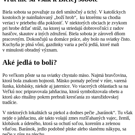
Biela sobota sa považuje za deň smútočný a tichý. V katolíckych
kostoloch je nainštalovaný „boží hrob“, ku ktorému sa chodia
veriaci v priebehu dňa pokloniť. V niektorých obciach je zvykom
pri hrobe držať stráž, na ktorej sa striedajú dobrovoľníci z radov
hasičov, skautov a iných združení. Biela sobota je zároveň dňom
pracovným. Dokončujú sa domáce práce, aby bolo na sviatky čisto.
Kuchyňa je plná vôní, gazdinky varia a pečú jedlá, ktoré mali
v minulosti obradný význam.
Aké jedlá to boli?
Po veľkom pôste sa na sviatky chystalo mäso. Najmä bravčovina,
ktorá bola znakom hojnosti. Mäsko pomaly pečené v rúre, varená
šunka, klobásky, niekde aj jaternice. Vo viacerých oblastiach sa na
Veľkú noc pripravovala jahňacina, ktorá symbolizovala obetu a
ktorú ako rituálny pokrm prebrali kresťania zo starožidovskej
tradície.
V niektorých lokalitách sa piekol a dodnes pečie „baránok“. Tu však
nejde o jahňacinu, ale takto volajú zmes rozšľahaných vajec, žemlí,
klobások a údeného, ktorá sa ochutí soľou, korením a zelenou
vňaťou. Baránok, jedlo podobné plnke alebo slanému nákypu, sa
pečie v rúre na plechu.