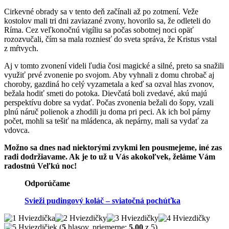
Cirkevné obrady sa v tento deň začínali až po zotmení. Veže
kostolov mali tri dni zaviazané zvony, hovorilo sa, že odleteli do
Ríma. Cez veľkonočnú vigíliu sa počas sobotnej noci opäť
rozozvučali, čím sa mala rozniesť do sveta správa, že Kristus vstal
z mŕtvych.
Aj v tomto zvonení videli ľudia čosi magické a silné, preto sa snažili
využiť prvé zvonenie po svojom. Aby vyhnali z domu chrobač aj
choroby, gazdiná ho celý vyzametala a keď sa ozval hlas zvonov,
bežala hodiť smeti do potoka. Dievčatá boli zvedavé, akú majú
perspektívu dobre sa vydať. Počas zvonenia bežali do šopy, vzali
plnú náruč polienok a zhodili ju doma pri peci. Ak ich bol párny
počet, mohli sa tešiť na mládenca, ak nepárny, mali sa vydať za
vdovca.
Možno sa dnes nad niektorými zvykmi len pousmejeme, iné zas
radi dodržiavame. Ak je to už u Vás akokoľvek, želáme Vám
radostnú Veľkú noc!
Odporúčame
Svieži pudingový koláč – sviatočná pochúťka
(
5
hlasov, priemerne:
5,00
z 5)