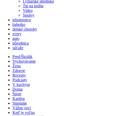
Lyžiarské strediská
Tip na knihu
Video
Správy
tehotenstvo
babetko
detské choroby
zvery
auto
pôrodnica
súťaže
Pred/Školák
Vychovávame
Žena
Zdravie
Recepty
Podcasty
V kuchyni
Doma
Šport
Kariéra
Starnutie
Vážne veci
Keď je voľno