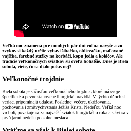
Veľká noc znamená pre mnohých pár dní voľna navyše a zo
zvykov si každý určite vybaví šibačku, oblievačku, maľované
vajíčka, farebné stužky na korbáči, kopu jedla a koláčov. Ale
tradície veľkonočných sviatkov sú oveľa bohatšie. Dnes je Biela
sobota, viete, čo sa dialo počas nej?
Veľkonočné trojdnie
Biela sobota je súčasťou veľkonočného trojdnia, ktoré má svoje
špecifické a pevne stanovené liturgické pravidlá. V týchto dňoch si
veriaci pripomínajú udalosti Poslednej večere, ukrižovania,
pochovania i zmŕtvychvstania Ježiša Krista. Nedeľou Veľká noc
vrcholí, považuje sa za najväčší sviatok liturgického roka a slávi sa v
prvú jarnú nedeľu po splne mesiaca.
Vráťme sa však k Bielej sobote