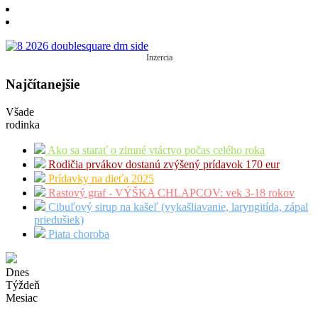
Inzercia
Najčítanejšie
Všade
rodinka
Ako sa starať o zimné vtáctvo počas celého roka
Rodičia prvákov dostanú zvýšený prídavok 170 eur
Prídavky na dieťa 2025
Rastový graf - VÝŠKA CHLAPCOV: vek 3-18 rokov
Cibuľový sirup na kašeľ (vykašliavanie, laryngitída, zápal
priedušiek)
Piata choroba
Dnes
Týždeň
Mesiac