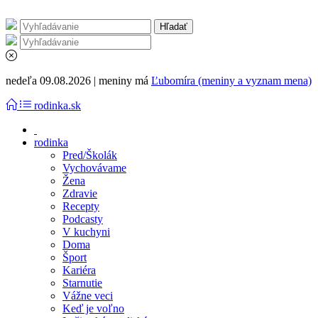
nedeľa 09.08.2026 | meniny má
Ľubomíra (meniny a vyznam mena)
rodinka.sk
rodinka
Pred/Školák
Vychovávame
Žena
Zdravie
Recepty
Podcasty
V kuchyni
Doma
Šport
Kariéra
Starnutie
Vážne veci
Keď je voľno