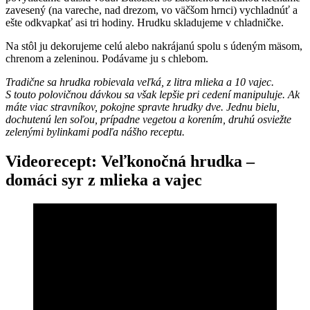
zavesený (na vareche, nad drezom, vo väčšom hrnci) vychladnúť a
ešte odkvapkať asi tri hodiny. Hrudku skladujeme v chladničke.
Na stôl ju dekorujeme celú alebo nakrájanú spolu s údeným mäsom,
chrenom a zeleninou. Podávame ju s chlebom.
Tradične sa hrudka robievala veľká, z litra mlieka a 10 vajec.
S touto polovičnou dávkou sa však lepšie pri cedení manipuluje. Ak
máte viac stravníkov, pokojne spravte hrudky dve. Jednu bielu,
dochutenú len soľou, prípadne vegetou a korením, druhú osviežte
zelenými bylinkami podľa nášho receptu.
Videorecept: Veľkonočná hrudka –
domáci syr z mlieka a vajec