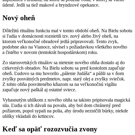
údené. Jedli sa tiež makové a bryndzové opekance.
Nový oheň
Dôležitú rituálnu funkciu mal v tomto období oheň. Na Bielu sobotu
si ľudia v domácnosti roznietili tzv. nový alebo živý oheň, na
ktorom veľkonočné obradové jedlá pripravovali. Tento zvyk,
podobne ako na Vianoce, súvisel s požiadavkou všetkého nového
a čistého v novom (tentokrát hospodárskom) roku.
Zo starosvetských rituálov sa nietenie nového ohňa dostalo aj do
cirkevných obradov. Na Bielu sobotu sa pred kostolom zapaľuje
oheň. Ľudovo sa mu hovorilo „pálenie Judáša“ a pálili sa v ňom
zvyšky posvätných predmetov, napr. starý olej a zvyšky sviečok.
Z tohto ohňa posväteného kňazom sa na veľkonočnú vigíliu
zapaľuje nový paškál aj ostatné sviece.
Vyhasnutým uhlíkom z nového ohňa sa takisto pripisovala magická
sila. Ľudia si ich dávali na povalu, aby bol dom chránený pred
požiarom, popol sypali na polia, aby úrodu nezničili búrky, niekde
uhlíky vkladali do krtincov.
Keď sa opäť rozozvučia zvony