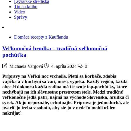
Lyžiarské strediská
Tip na knihu
Video
Správy
Domáce recepty z Kauflandu
Veľkonočná hrudka – tradičná veľkonočná
pochúťka
Michaela Vargová
4. apríla 2024
0
Prípravy na Veľkú noc vrcholia. Pletú sa korbáče, zdobia
vajíčka a v kuchyni sa varí, miesi, vypeká. Každý región, každá
obec či dokonca každá rodina má tie svoje top-pochúťky, ktoré
nechýbajú na ich slávnostne prestretom stole. Medzi tradičné
veľkonočné jedlá patrí, najmä na východe Slovenska, hrudka či
syrek. Ak ju nepoznáte, ochutnajte. Príprava je jednoduchá, ale
uvariť ju treba v sobotu, aby ste ju v nedeľu mohli už len
nakrájať.