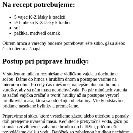
Na recept potrebujeme
:
5 vajec K-Z lásky k tradícii
½ l mlieka K-Z lásky k tradícii
soľ
pažítka, medvedí cesnak
Okrem hrnca a varechy budeme potrebovať ešte sitko, gázu alebo
čistú utierku a špagát.
Postup pri príprave hrudky:
V studenom mlieku rozmiešame vidličkou vajcia a dochutíme
soľou. Dáme do hrnca s hrubším dnom a postupne varíme na
miernom ohni. Po celý čas miešame, najlepšie plochou hranou
varešky, aby sa nám masa neprichytávala. Po pár minútach varenia
sa začnú vajíčka zrážať a tvoriť hrudky až sa postupne vytvorí
hrudkovitá masa, ktorá sa oddeľuje od tekutiny. Vtedy odstavíme,
pridáme nasekané bylinky a premiešame.
Pripravíme si sitko, ktoré vystelieme gázou alebo utierkou a pomaly
doň prelejeme uvarenú masu. Keď stečie prebytočná voda, gázu po
stranách zdvihneme, zabalíme hrudku do batôžka, pričom ešte
povytláčame ďalšiu vodu. Batôžtek so zabalenou hrudkou necháme