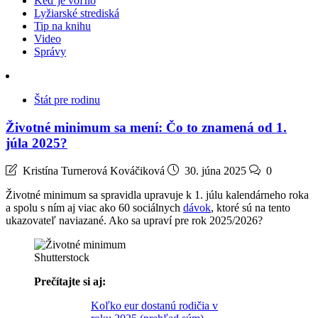
Keď je voľno
Lyžiarské strediská
Tip na knihu
Video
Správy
Štát pre rodinu
Životné minimum sa mení: Čo to znamená od 1.
júla 2025?
Kristína Turnerová Kováčiková
30. júna 2025
0
Životné minimum sa spravidla upravuje k 1. júlu kalendárneho roka
a spolu s ním aj viac ako 60 sociálnych
dávok
, ktoré sú na tento
ukazovateľ naviazané. Ako sa upraví pre rok 2025/2026?
Shutterstock
Prečítajte si aj:
Koľko eur dostanú rodičia v