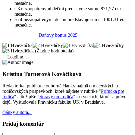
mesačne,
s 3 nezaopatrenými deťmi predstavuje sumu 871,57 eur
mesačne,
so 4 nezaopatrenými deťmi predstavuje sumu 1001,31 eur
mesačne.
Daňový bonus 2025
(Žiadne hodnotenia)
Loading...
Kristína Turnerová Kováčiková
Redaktorka, publikuje odborné články najmä o materských a
rodičovských príspevkoch, ktoré nájdete v rubrike "
Príručka pre
rodiča
" a tiež píše "
Správy pre rodiča
" - o veciach, ktoré sa práve
dejú. Vyštudovala Právnickú fakultu UK v Bratislave.
články autora...
Pridaj komentár