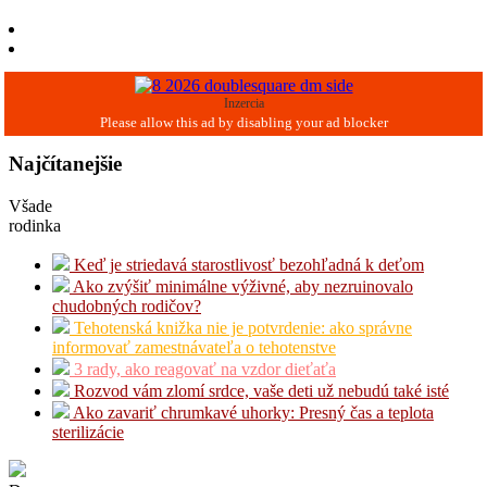
Inzercia
Najčítanejšie
Všade
rodinka
Keď je striedavá starostlivosť bezohľadná k deťom
Ako zvýšiť minimálne výživné, aby nezruinovalo
chudobných rodičov?
Tehotenská knižka nie je potvrdenie: ako správne
informovať zamestnávateľa o tehotenstve
3 rady, ako reagovať na vzdor dieťaťa
Rozvod vám zlomí srdce, vaše deti už nebudú také isté
Ako zavariť chrumkavé uhorky: Presný čas a teplota
sterilizácie