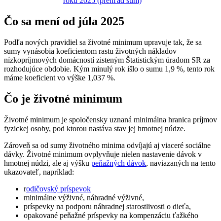
roku 2025 (prehľad súm)
Čo sa mení od júla 2025
Podľa nových pravidiel sa životné minimum upravuje tak, že sa
sumy vynásobia koeficientom rastu životných nákladov
nízkopríjmových domácností zisteným Štatistickým úradom SR za
rozhodujúce obdobie. Kým minulý rok išlo o sumu 1,9 %, tento rok
máme koeficient vo výške 1,037 %.
Čo je životné minimum
Životné minimum je spoločensky uznaná minimálna hranica príjmov
fyzickej osoby, pod ktorou nastáva stav jej hmotnej núdze.
Zároveň sa od sumy životného minima odvíjajú aj viaceré sociálne
dávky. Životné minimum ovplyvňuje nielen nastavenie dávok v
hmotnej núdzi, ale aj výšku
peňažných dávok
, naviazaných na tento
ukazovateľ, napríklad:
r
odičovský príspevok
minimálne výživné, náhradné výživné,
príspevky na podporu náhradnej starostlivosti o dieťa,
opakované peňažné príspevky na kompenzáciu ťažkého