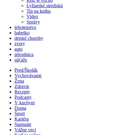
Keď je voľno
Lyžiarské strediská
Tip na knihu
Video
Správy
tehotenstvo
babetko
detské choroby
zvery
auto
pôrodnica
súťaže
Pred/Školák
Vychovávame
Žena
Zdravie
Recepty
Podcasty
V kuchyni
Doma
Šport
Kariéra
Starnutie
Vážne veci