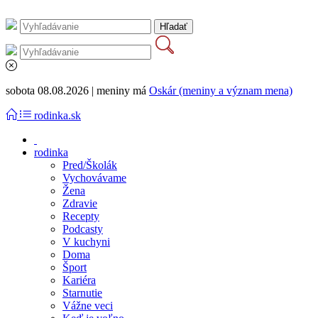
sobota 08.08.2026 | meniny má
Oskár (meniny a význam mena)
rodinka.sk
rodinka
Pred/Školák
Vychovávame
Žena
Zdravie
Recepty
Podcasty
V kuchyni
Doma
Šport
Kariéra
Starnutie
Vážne veci