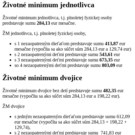
Životné minimum jednotlivca
Životné minimum jednotlivca, t.j. plnoletej fyzickej osoby
predstavuje sumu
284,
13
eur mesačne.
ŽM jednotlivca, t.j. plnoletej fyzickej osoby,
s 1 nezaopatreným dieťaťom predstavuje sumu
413,87
eur
mesačne (vypočíta sa ako súčet súm 284,13 eur a 129,74 eur)
s 2 nezaopatrenými deťmi predstavuje sumu
543,61
eur
s 3 nezaopatrenými deťmi predstavuje sumu
673,35
eur
so 4 nezaopatrenými deťmi predstavuje sumu
803,09
eur
Životné minimum dvojice
Životné minimum dvojice bez detí predstavuje sumu
482,35
eur
mesačne (vypočíta sa ako súčet súm 284,13 eur a 198,22 eur).
ŽM dvojice
s jedným nezaopatreným dieťaťom predstavuje sumu 612,09
eur mesačne (vypočíta sa ako súčet súm 284,13 + 198,22 +
129,74),
s 2 nezaopatrenými deťmi predstavuje sumu 741,83 eur