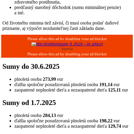
zdravotného postihnutia,
predčasný starobný dôchodok (sumu minimálnej penzie)
a iné.
Od životného minima tiež závisí, či musí osoba podať daňové
priznanie, aj výpočet nezdaniteľnej časti základu dane.
Inzercia
Sumy do 30.6.2025
plnoletá osoba
273,99
eur
ďalšia spoločne posudzovaná plnoletá osoba
191,14
eur
zaopatrené neplnoleté dieťa a nezaopatrené dieťa
125,11
eur
Sumy od 1.7.2025
plnoletá osoba
284,13
eur
ďalšia spoločne posudzovaná plnoletá osoba
198,22
eur
zaopatrené neplnoleté dieťa a nezaopatrené dieťa
129,74
eur