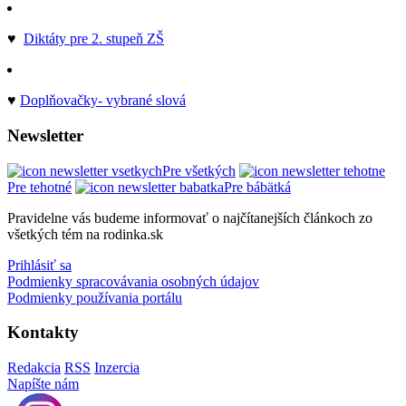
♥
Diktáty pre 2. stupeň ZŠ
♥
Doplňovačky- vybrané slová
Newsletter
Pre všetkých
Pre tehotné
Pre bábätká
Pravidelne vás budeme informovať o najčítanejších článkoch zo
všetkých tém na rodinka.sk
Prihlásiť sa
Podmienky spracovávania osobných údajov
Podmienky používania portálu
Kontakty
Redakcia
RSS
Inzercia
Napíšte nám