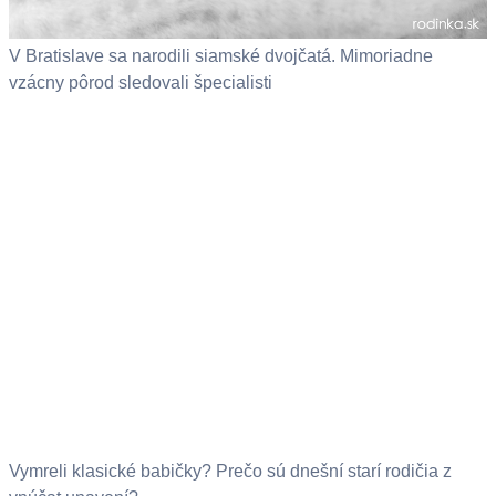
V Bratislave sa narodili siamské dvojčatá. Mimoriadne
vzácny pôrod sledovali špecialisti
Vymreli klasické babičky? Prečo sú dnešní starí rodičia z