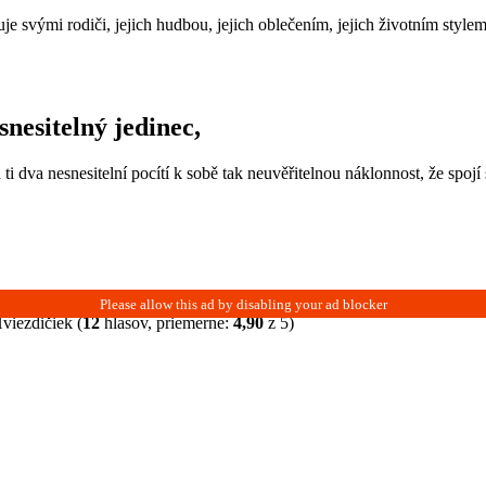
uje svými rodiči, jejich hudbou, jejich oblečením, jejich životním style
snesitelný jedinec,
i dva nesnesitelní pocítí k sobě tak neuvěřitelnou náklonnost, že spojí s
(
12
hlasov, priemerne:
4,90
z 5)