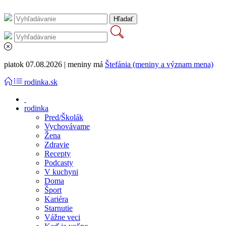
piatok 07.08.2026 | meniny má
Štefánia (meniny a význam mena)
rodinka.sk
rodinka
Pred/Školák
Vychovávame
Žena
Zdravie
Recepty
Podcasty
V kuchyni
Doma
Šport
Kariéra
Starnutie
Vážne veci