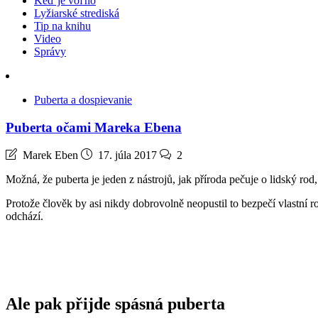
Keď je voľno
Lyžiarské strediská
Tip na knihu
Video
Správy
Puberta a dospievanie
Puberta očami Mareka Ebena
Marek Eben
17. júla 2017
2
Možná, že puberta je jeden z nástrojů, jak příroda pečuje o lidský ro
Protože člověk by asi nikdy dobrovolně neopustil to bezpečí vlastní ro
odchází.
Ale pak přijde spásná puberta