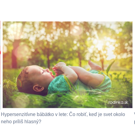
Hypersenzitívne bábätko v lete: Čo robiť, keď je svet okolo
neho príliš hlasný?