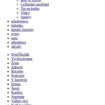
Keď je voľno
Lyžiarské strediská
Tip na knihu
Video
Správy
tehotenstvo
babetko
detské choroby
zvery
auto
pôrodnica
súťaže
Pred/Školák
Vychovávame
Žena
Zdravie
Recepty
Podcasty
V kuchyni
Doma
Šport
Kariéra
Starnutie
Vážne veci