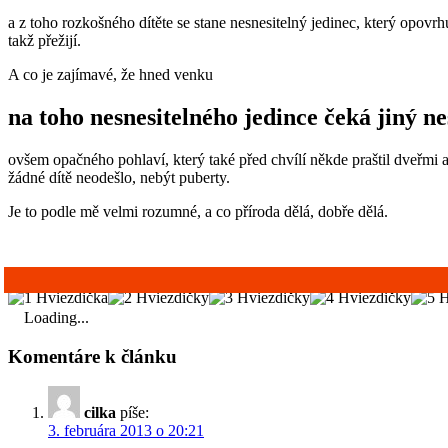
a z toho rozkošného dítěte se stane nesnesitelný jedinec, který opovrh
takž přežijí.
A co je zajímavé, že hned venku
na toho nesnesitelného jedince čeká jiný ne
ovšem opačného pohlaví, který také před chvílí někde praštil dveřmi a t
žádné dítě neodešlo, nebýt puberty.
Je to podle mě velmi rozumné, a co příroda dělá, dobře dělá.
Loading...
Komentáre k článku
cilka
píše:
3. februára 2013 o 20:21