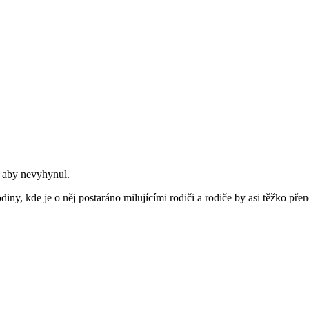
d, aby nevyhynul.
diny, kde je o něj postaráno milujícími rodiči a rodiče by asi těžko pře