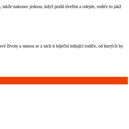
m, takže nakonec jednou, když praští dveřmi a odejde, rodiče to jakž
vé životy a stanou se z nich ti báječní milující rodiče, od kterých by