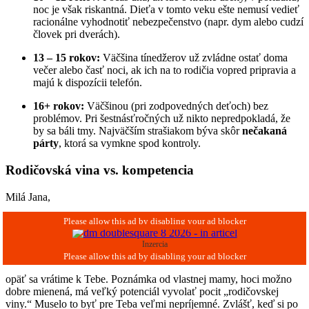
noc je však riskantná. Dieťa v tomto veku ešte nemusí vedieť
racionálne vyhodnotiť nebezpečenstvo (napr. dym alebo cudzí
človek pri dverách).
13 – 15 rokov:
Väčšina tínedžerov už zvládne ostať doma
večer alebo časť noci, ak ich na to rodičia vopred pripravia a
majú k dispozícii telefón.
16+ rokov:
Väčšinou (pri zodpovedných deťoch) bez
problémov. Pri šestnásťročných už nikto nepredpokladá, že
by sa báli tmy. Najväčším strašiakom býva skôr
nečakaná
párty
, ktorá sa vymkne spod kontroly.
Rodičovská vina vs. kompetencia
Milá Jana,
Inzercia
opäť sa vrátime k Tebe. Poznámka od vlastnej mamy, hoci možno
dobre mienená, má veľký potenciál vyvolať pocit „rodičovskej
viny.“ Muselo to byť pre Teba veľmi nepríjemné. Zvlášť, keď si po