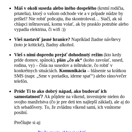
Máš v okolí suseda alebo iného dospelého
(krstní rodičia,
priatelia), ktorý o vašom odchode vie a v prípade núdze by
prišiel? Nie robiť policajta, iba skontroloval… Stačí, ak sú
chlapci inštruovaní, komu volať, ak by prasklo potrubie alebo
vypadla elektrina, či wifi :))
Vieš nastaviť jasné hranice?
Napríklad žiadne návštevy
(toto je kritické), žiadny alkohol.
Vieš s nimi dopredu prejsť dohodnutý režim
(kto kedy
príde domov, spánok),
plán „čo ak“
(koho zavolať, sused,
rodina, vy) – čísla na susedov a inštrukcie, čo robiť v
konkrétnych situáciách.
Komunikácia
– hlásenie sa krátkou
SMS (napr. „Sme v poriadku, ideme spať“) alebo ráno/večer
telefón.
Príde Ti to ako dobrý nápad, ako budovať ich
samostatnosť?
Ak pôjdete na víkend, investujete nielen do
svojho manželstva (čo je pre deti ten najlepší základ), ale aj do
ich sebadôvery. To, že zvládnu víkend sami, ich vnútorne
posilní.
Prečítajte si aj: