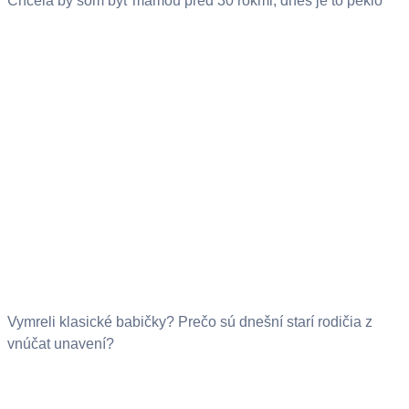
Chcela by som byť mamou pred 30 rokmi, dnes je to peklo
Vymreli klasické babičky? Prečo sú dnešní starí rodičia z
vnúčat unavení?