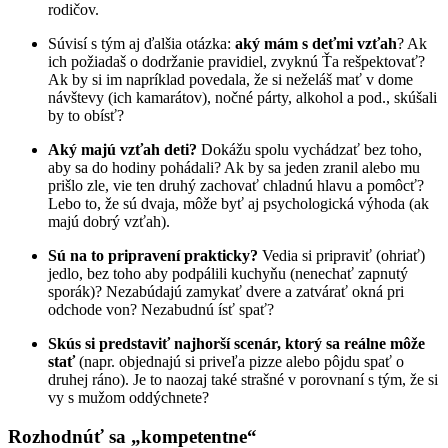
rodičov.
Súvisí s tým aj ďalšia otázka:
aký mám s deťmi vzťah
? Ak
ich požiadaš o dodržanie pravidiel, zvyknú Ťa rešpektovať?
Ak by si im napríklad povedala, že si neželáš mať v dome
návštevy (ich kamarátov), nočné párty, alkohol a pod., skúšali
by to obísť?
Aký majú vzťah deti?
Dokážu spolu vychádzať bez toho,
aby sa do hodiny pohádali? Ak by sa jeden zranil alebo mu
prišlo zle, vie ten druhý zachovať chladnú hlavu a pomôcť?
Lebo to, že sú dvaja, môže byť aj psychologická výhoda (ak
majú dobrý vzťah).
Sú na to pripravení prakticky?
Vedia si pripraviť (ohriať)
jedlo, bez toho aby podpálili kuchyňu (nenechať zapnutý
sporák)? Nezabúdajú zamykať dvere a zatvárať okná pri
odchode von? Nezabudnú ísť spať?
Skús si predstaviť najhorší scenár, ktorý sa reálne môže
stať
(napr. objednajú si priveľa pizze alebo pôjdu spať o
druhej ráno). Je to naozaj také strašné v porovnaní s tým, že si
vy s mužom oddýchnete?
Rozhodnúť sa „kompetentne“