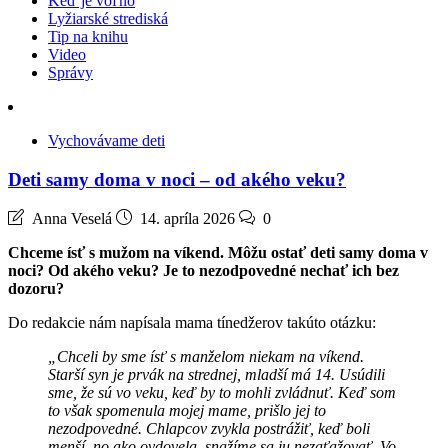
Keď je voľno
Lyžiarské strediská
Tip na knihu
Video
Správy
Vychovávame deti
Deti samy doma v noci – od akého veku?
Anna Veselá
14. apríla 2026
0
Chceme ísť s mužom na víkend. Môžu ostať deti samy doma v
noci? Od akého veku? Je to nezodpovedné nechať ich bez
dozoru?
Do redakcie nám napísala mama tínedžerov takúto otázku:
„Chceli by sme ísť s manželom niekam na víkend.
Starší syn je prvák na strednej, mladší má 14. Usúdili
sme, že sú vo veku, keď by to mohli zvládnuť. Keď som
to však spomenula mojej mame, prišlo jej to
nezodpovedné. Chlapcov zvykla postrážiť, keď boli
menší, no ako ovdovela, snažíme sa ju nezaťažovať. Vo