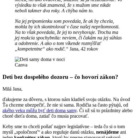
výsledku to však znamená, že s mužom sme nikde
neboli takmer dva roky. A chýba nám to.
Na jej pripomienku som povedala, že ak by chcela,
mohla by ich skontrolovať v čase našej neprítomnosti.
Na to však povedala, že jej to nevyhovuje. Trochu ma
jej reakcia spochybnila: neviem, či čakám na jej súhlas
a odobrenie. A ako o tom víkende rozmýšľať
„kompetentne“ ako rodič.“
Jana, 42 rokov
Canva
Deti bez dospelého dozoru – čo hovorí zákon?
Milá Jana,
ďakujeme za dôveru, s ktorou nám kladieš svoju otázku. Na úvod
Ťa chceme ubezpečiť, že nie si sama. Rodičia sa často pýtajú, od
akého veku môžu byť deti doma samy
. Či už sú to prázdniny alebo
choré dieťa doma, zatiaľ čo musia pracovať.
Keby sme to chceli poňať najprv legislatívne – teda čo si o tom
myslí „spoločnosť“ a ako reguluje danú otázku,
nenájdeme
ani
jeden
konkrétny zákon
, ktorý by presne stanovoval vekovú