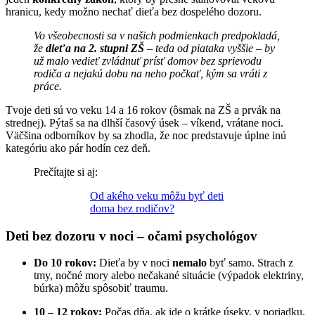
hranicu, kedy možno nechať dieťa bez dospelého dozoru.
Vo všeobecnosti sa v našich podmienkach predpokladá,
že
dieťa na 2. stupni ZŠ
– teda od piataka vyššie – by
už malo vedieť zvládnuť prísť domov bez sprievodu
rodiča a nejakú dobu na neho počkať, kým sa vráti z
práce.
Tvoje deti sú vo veku 14 a 16 rokov (ôsmak na ZŠ a prvák na
strednej). Pýtaš sa na dlhší časový úsek – víkend, vrátane noci.
Väčšina odborníkov by sa zhodla, že noc predstavuje úplne inú
kategóriu ako pár hodín cez deň.
Prečítajte si aj:
Od akého veku môžu byť deti
doma bez rodičov?
Deti bez dozoru v noci – očami psychológov
Do 10 rokov:
Dieťa by v noci
nemalo
byť samo. Strach z
tmy, nočné mory alebo nečakané situácie (výpadok elektriny,
búrka) môžu spôsobiť traumu.
10 – 12 rokov:
Počas dňa, ak ide o krátke úseky, v poriadku,