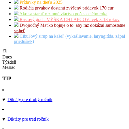
Prídavky na dieťa 2025
Rodičia prvákov dostanú zvýšený prídavok 170 eur
Ako sa starať o zimné vtáctvo počas celého roka
Rastový graf - VÝŠKA CHLAPCOV: vek 3-18 rokov
Dvojročný Maťko bojuje o to, aby raz dokázal samostatne
sedieť
Cibuľový sirup na kašeľ (vykašliavanie, laryngitída, zápal
priedušiek)
Dnes
Týždeň
Mesiac
TIP
♥
Diktáty pre druhý ročník
♥
Diktáty pre tretí ročník