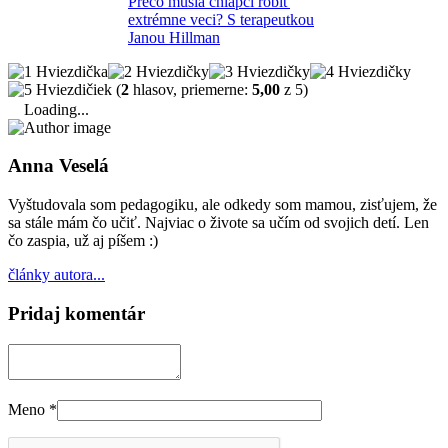
Prečo musia chlapci robiť
extrémne veci? S terapeutkou
Janou Hillman
(
2
hlasov, priemerne:
5,00
z 5)
Loading...
Anna Veselá
Vyštudovala som pedagogiku, ale odkedy som mamou, zisťujem, že
sa stále mám čo učiť. Najviac o živote sa učím od svojich detí. Len
čo zaspia, už aj píšem :)
články autora...
Pridaj komentár
Meno
*