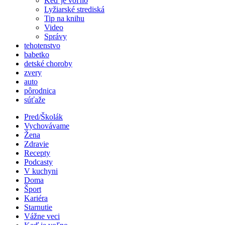
Keď je voľno
Lyžiarské strediská
Tip na knihu
Video
Správy
tehotenstvo
babetko
detské choroby
zvery
auto
pôrodnica
súťaže
Pred/Školák
Vychovávame
Žena
Zdravie
Recepty
Podcasty
V kuchyni
Doma
Šport
Kariéra
Starnutie
Vážne veci