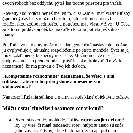
dvoch rokoch bez oddychu pýtaš len trochu priestoru pre vzťah.
Niekedy ako rodičia neriešime len to, či sa „smie“ mať vlastné túžby
(spoločný čas iba s mužom bez detí), kde je hranica medzi
rodičovskou zodpovednosťou a potrebou mať vlastný život. U Teba
sa k tomu pridáva aj otázka, nakoľko k tomu potrebuješ súhlas
mamy.
Pohľad Tvojej mamy môže niesť iné generačné nastavenie, možno
ju ovplyvňuje aj aktuálne rozpoloženie po strate manžela. Svet sa jej
môže zdať menej bezpečný než Tebe. Možno nechce niesť
zodpovednosť, a preto odmietla prísť ich skontrolovať. To však
neznamená, že má pravdu o Tvojich deťoch.
„Kompetentné rozhodnutie“ neznamená, že všetci s ním
súhlasia – ale že si ho premyslíme a unesieme zaň
zodpovednosť.
Namiesto hľadania súhlasu u mamy si skús klásť objektívne otázky.
Môžu ostať tínedžeri osamote cez víkend?
Prvou otázkou by mohlo byť:
dôverujem svojim deťom?
Iby Ty vieš, či majú tendenciu robiť hlúposti alebo sú skôr
„obrazovkové“ typy, ktoré budú radi, že majú pokoj od