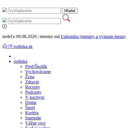
nedeľa 09.08.2026 | meniny má
Ľubomíra (meniny a vyznam mena)
rodinka.sk
rodinka
Pred/Školák
Vychovávame
Žena
Zdravie
Recepty
Podcasty
V kuchyni
Doma
Šport
Kariéra
Starnutie
Vážne veci