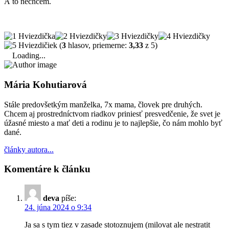
A to nechcem.
(
3
hlasov, priemerne:
3,33
z 5)
Loading...
Mária Kohutiarová
Stále predovšetkým manželka, 7x mama, človek pre druhých.
Chcem aj prostredníctvom riadkov priniesť presvedčenie, že svet je
úžasné miesto a mať deti a rodinu je to najlepšie, čo nám mohlo byť
dané.
články autora...
Komentáre k článku
deva
píše:
24. júna 2024 o 9:34
Ja sa s tym tiez v zasade stotoznujem (milovat ale nestratit