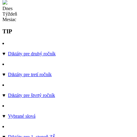
Dnes
Týždeň
Mesiac
TIP
♥
Diktáty pre druhý ročník
♥
Diktáty pre tretí ročník
♥
Diktáty pre štvrtý ročník
♥
Vybrané slová
♥
Diktáty pre 1. stupeň ZŠ