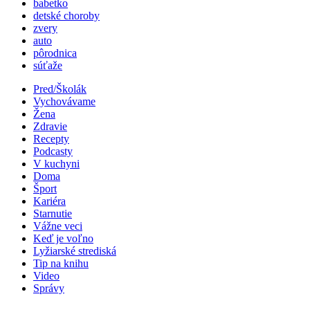
babetko
detské choroby
zvery
auto
pôrodnica
súťaže
Pred/Školák
Vychovávame
Žena
Zdravie
Recepty
Podcasty
V kuchyni
Doma
Šport
Kariéra
Starnutie
Vážne veci
Keď je voľno
Lyžiarské strediská
Tip na knihu
Video
Správy