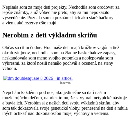
Nepísala som za moje deti projekty. Nechodila som orodovať za
lepšie známky, a už vôbec nie preto, aby sa mu nepokazilo
vysvedčenie. Poznala som a poznám si ich ako staré bačkory –
a viem, aké rezervy ešte majú.
Nerobím z detí výkladnú skriňu
Občas sa cítim čudne. Hoci naše deti majú krúžkov vagón a tiež
okruh záujmov, nechodila som na žiadne basketbalové zápasy,
neskandovala som meno svojho potomka a neolepovala som
výkresmi, za ktoré nosili nemálo pochvál a ocenení, na steny
vchodu.
Inzercia
Nepchám každému pod nos, ako jedinečne sa darí našim
muzicírujúcim deťom, napriek tomu, že si vybrali netypické nástroje
a bavia ich. Nerobím si z našich detí svoju výkladnú skriňu, aby
som tak dokazovala svoje genetické vlohy, prenesené na deti a nútila
iných ochkať nad dokonalosťou mojej výchovy a vedenia.