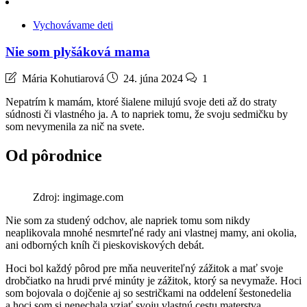
Vychovávame deti
Nie som plyšáková mama
Mária Kohutiarová
24. júna 2024
1
Nepatrím k mamám, ktoré šialene milujú svoje deti až do straty
súdnosti či vlastného ja. A to napriek tomu, že svoju sedmičku by
som nevymenila za nič na svete.
Od pôrodnice
Zdroj: ingimage.com
Nie som za studený odchov, ale napriek tomu som nikdy
neaplikovala mnohé nesmrteľné rady ani vlastnej mamy, ani okolia,
ani odborných kníh či pieskoviskových debát.
Hoci bol každý pôrod pre mňa neuveriteľný zážitok a mať svoje
drobčiatko na hrudi prvé minúty je zážitok, ktorý sa nevymaže. Hoci
som bojovala o dojčenie aj so sestričkami na oddelení šestonedelia
a hoci som si nenechala vziať svoju vlastnú cestu materstva.