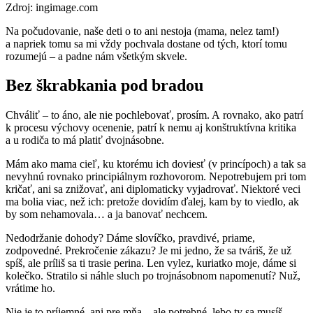
Zdroj: ingimage.com
Na počudovanie, naše deti o to ani nestoja (mama, nelez tam!)
a napriek tomu sa mi vždy pochvala dostane od tých, ktorí tomu
rozumejú – a padne nám všetkým skvele.
Bez škrabkania pod bradou
Chváliť – to áno, ale nie pochlebovať, prosím. A rovnako, ako patrí
k procesu výchovy ocenenie, patrí k nemu aj konštruktívna kritika
a u rodiča to má platiť dvojnásobne.
Mám ako mama cieľ, ku ktorému ich doviesť (v princípoch) a tak sa
nevyhnú rovnako principiálnym rozhovorom. Nepotrebujem pri tom
kričať, ani sa znižovať, ani diplomaticky vyjadrovať. Niektoré veci
ma bolia viac, než ich: pretože dovidím ďalej, kam by to viedlo, ak
by som nehamovala… a ja banovať nechcem.
Nedodržanie dohody? Dáme slovíčko, pravdivé, priame,
zodpovedné. Prekročenie zákazu? Je mi jedno, že sa tváriš, že už
spíš, ale príliš sa ti trasie perina. Len vylez, kuriatko moje, dáme si
kolečko. Stratilo si náhle sluch po trojnásobnom napomenutí? Nuž,
vrátime ho.
Nie je to príjemné, ani pre mňa – ale potrebné, lebo ty sa musíš