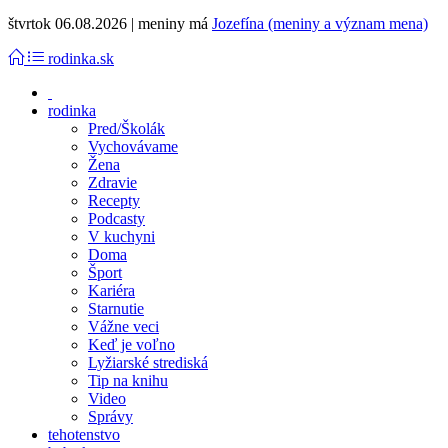
štvrtok 06.08.2026 | meniny má
Jozefína (meniny a význam mena)
rodinka.sk
rodinka
Pred/Školák
Vychovávame
Žena
Zdravie
Recepty
Podcasty
V kuchyni
Doma
Šport
Kariéra
Starnutie
Vážne veci
Keď je voľno
Lyžiarské strediská
Tip na knihu
Video
Správy
tehotenstvo