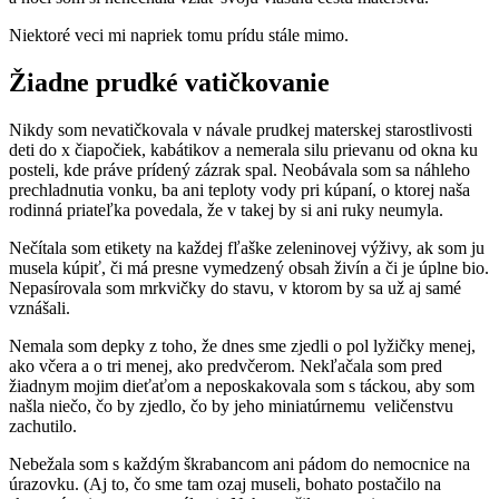
Niektoré veci mi napriek tomu prídu stále mimo.
Žiadne prudké vatičkovanie
Nikdy som nevatičkovala v návale prudkej materskej starostlivosti
deti do x čiapočiek, kabátikov a nemerala silu prievanu od okna ku
posteli, kde práve prídený zázrak spal. Neobávala som sa náhleho
prechladnutia vonku, ba ani teploty vody pri kúpaní, o ktorej naša
rodinná priateľka povedala, že v takej by si ani ruky neumyla.
Nečítala som etikety na každej fľaške zeleninovej výživy, ak som ju
musela kúpiť, či má presne vymedzený obsah živín a či je úplne bio.
Nepasírovala som mrkvičky do stavu, v ktorom by sa už aj samé
vznášali.
Nemala som depky z toho, že dnes sme zjedli o pol lyžičky menej,
ako včera a o tri menej, ako predvčerom. Nekľačala som pred
žiadnym mojim dieťaťom a neposkakovala som s táckou, aby som
našla niečo, čo by zjedlo, čo by jeho miniatúrnemu veličenstvu
zachutilo.
Nebežala som s každým škrabancom ani pádom do nemocnice na
úrazovku. (Aj to, čo sme tam ozaj museli, bohato postačilo na