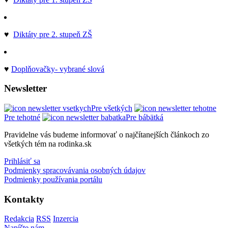
♥
Diktáty pre 2. stupeň ZŠ
♥
Doplňovačky- vybrané slová
Newsletter
Pre všetkých
Pre tehotné
Pre bábätká
Pravidelne vás budeme informovať o najčítanejších článkoch zo
všetkých tém na rodinka.sk
Prihlásiť sa
Podmienky spracovávania osobných údajov
Podmienky používania portálu
Kontakty
Redakcia
RSS
Inzercia
Napíšte nám