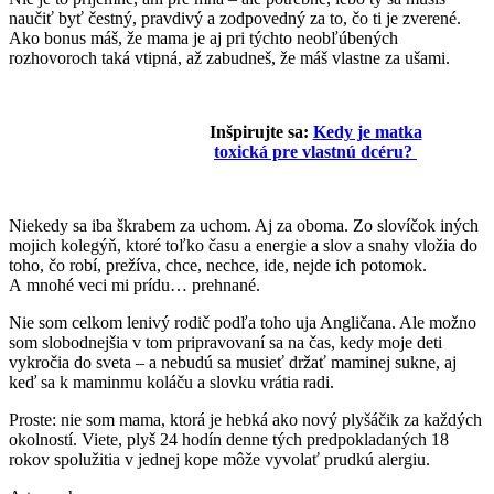
naučiť byť čestný, pravdivý a zodpovedný za to, čo ti je zverené.
Ako bonus máš, že mama je aj pri týchto neobľúbených
rozhovoroch taká vtipná, až zabudneš, že máš vlastne za ušami.
Inšpirujte sa:
Kedy je matka
toxická pre vlastnú dcéru?
Niekedy sa iba škrabem za uchom. Aj za oboma. Zo slovíčok iných
mojich kolegýň, ktoré toľko času a energie a slov a snahy vložia do
toho, čo robí, prežíva, chce, nechce, ide, nejde ich potomok.
A mnohé veci mi prídu… prehnané.
Nie som celkom lenivý rodič podľa toho uja Angličana. Ale možno
som slobodnejšia v tom pripravovaní sa na čas, kedy moje deti
vykročia do sveta – a nebudú sa musieť držať maminej sukne, aj
keď sa k maminmu koláču a slovku vrátia radi.
Proste: nie som mama, ktorá je hebká ako nový plyšáčik za každých
okolností. Viete, plyš 24 hodín denne tých predpokladaných 18
rokov spolužitia v jednej kope môže vyvolať prudkú alergiu.