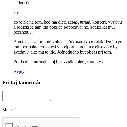
sudnost)
ale
co je zle na tom, ked ma dieta zapas, turnaj, koncert, vystavu
a rodicia sa tam idu pozriet, popocuvat ho, zatlieskat mu,
pofandit…
A nemusia sa pri tom vobec nafukovat ako moriak, len ho pri
tom normalne rodicovsky podporit a trochu rodicovsky byt
zvedavy, ako mu to ide. Jednoducho byt obcas pri tom.
Podla mna normal… aj bez vzniku alergie na plys
Reply
Pridaj komentár
Meno
*