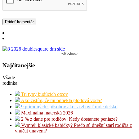
náš e-book
Najčítanejšie
Všade
rodinka
Tri typy budúcich otcov
Ako zistím, že mi odtiekla plodová voda?
9 prírodných spôsobov ako sa zbaviť mrle detskej
Maximálna materská 2026
2 % z dane pre rodičov: Kedy dostanete peniaze?
Vymreli klasické babičky? Prečo sú dnešní starí rodičia z
vnúčat unavení?