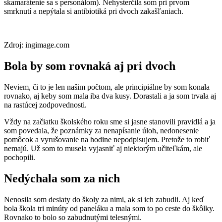
skamarátenie sa s personálom). Nehysterčila som pri prvom
smrknutí a nepýtala si antibiotiká pri dvoch zakašľaniach.
Zdroj: ingimage.com
Bola by som rovnaká aj pri dvoch
Neviem, či to je len našim počtom, ale principiálne by som konala
rovnako, aj keby som mala iba dva kusy. Dorastali a ja som trvala aj
na rastúcej zodpovednosti.
Vždy na začiatku školského roku sme si jasne stanovili pravidlá a ja
som povedala, že poznámky za nenapísanie úloh, nedonesenie
pomôcok a vyrušovanie na hodine nepodpisujem. Pretože to robiť
nemajú. Už som to musela vyjasniť aj niektorým učiteľkám, ale
pochopili.
Nedýchala som za nich
Nenosila som desiaty do školy za nimi, ak si ich zabudli. Aj keď
bola škola tri minúty od paneláku a mala som to po ceste do škôlky.
Rovnako to bolo so zabudnutými telesnými.