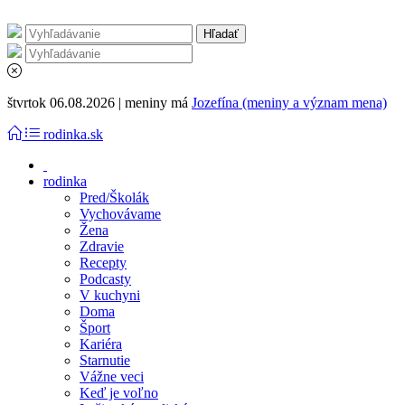
štvrtok 06.08.2026 | meniny má
Jozefína (meniny a význam mena)
rodinka.sk
rodinka
Pred/Školák
Vychovávame
Žena
Zdravie
Recepty
Podcasty
V kuchyni
Doma
Šport
Kariéra
Starnutie
Vážne veci
Keď je voľno