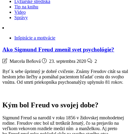
Lyžiarské strediská
Tip na knihu
Video
Správy
Inšpirácie a motivácie
Ako Sigmund Freud zmenil svet psychológie?
Marcela Beňová
23. septembra 2020
2
Byť k sebe úprimný je dobré cvičenie. Známy Freudov citát sa stal
heslom jeho liečby a pomáhal pacientom hľadať cestu do svojho
vnútra. Od smrti priekopníka psychoanalýzy uplynulo 81 rokov.
Kým bol Freud vo svojej dobe?
Sigmund Freud sa narodil v roku 1856 v židovskej mnohodetnej
rodine. Freudov otec bol už tretíkrát ženatý, čo sa prejavilo na
veľkom vekovom rozdiele medzi ním a manželkou. Aj preto
ho Freud prvé roky pokladal skôr za svojho starého otca.