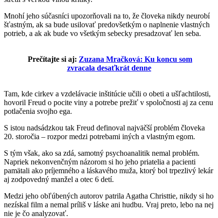
Mnohí jeho súčasníci upozorňovali na to, že človeka nikdy neurobí
šťastným, ak sa bude usilovať predovšetkým o naplnenie vlastných
potrieb, a ak ak bude vo všetkým sebecky presadzovať len seba.
Prečítajte si aj:
Zuzana Mračková: Ku koncu som
zvracala desaťkrát denne
Tam, kde cirkev a vzdelávacie inštitúcie učili o obeti a ušľachtilosti,
hovoril Freud o pocite viny a potrebe prežiť v spoločnosti aj za cenu
potlačenia svojho ega.
S istou nadsádzkou tak Freud definoval najväčší problém človeka
20. storočia – rozpor medzi potrebami iných a vlastným egom.
S tým však, ako sa zdá, samotný psychoanalitik nemal problém.
Napriek nekonvenčným názorom si ho jeho priatelia a pacienti
pamätali ako príjemného a láskavého muža, ktorý bol trpezlivý lekár
aj zodpovedný manžel a otec 6 detí.
Medzi jeho obľúbených autorov patrila Agatha Christtie, nikdy si ho
nezískal film a nemal príliš v láske ani hudbu. Vraj preto, lebo na nej
nie je čo analyzovať.