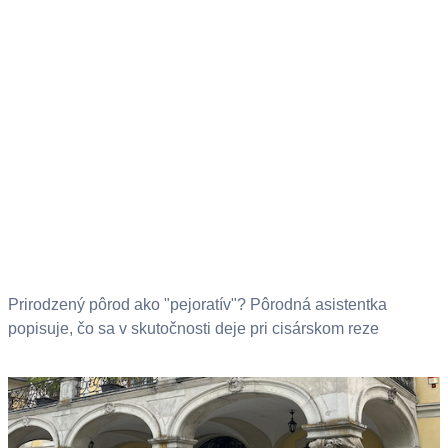
Prirodzený pôrod ako "pejoratív"? Pôrodná asistentka
popisuje, čo sa v skutočnosti deje pri cisárskom reze