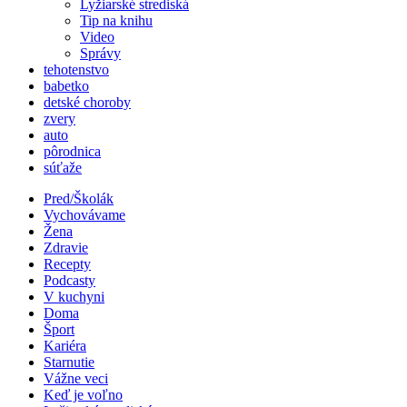
Lyžiarské strediská
Tip na knihu
Video
Správy
tehotenstvo
babetko
detské choroby
zvery
auto
pôrodnica
súťaže
Pred/Školák
Vychovávame
Žena
Zdravie
Recepty
Podcasty
V kuchyni
Doma
Šport
Kariéra
Starnutie
Vážne veci
Keď je voľno