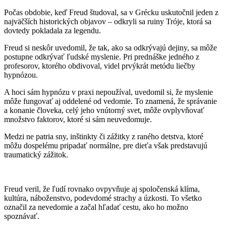
Počas obdobie, keď Freud študoval, sa v Grécku uskutočnil jeden z
najväčších historických objavov – odkryli sa ruiny Tróje, ktorá sa
dovtedy pokladala za legendu.
Freud si neskôr uvedomil, že tak, ako sa odkrývajú dejiny, sa môže
postupne odkrývať ľudské myslenie. Pri prednáške jedného z
profesorov, ktorého obdivoval, videl prvýkrát metódu liečby
hypnózou.
A hoci sám hypnózu v praxi nepoužíval, uvedomil si, že myslenie
môže fungovať aj oddelené od vedomie. To znamená, že správanie
a konanie človeka, celý jeho vnútorný svet, môže ovplyvňovať
množstvo faktorov, ktoré si sám neuvedomuje.
Medzi ne patria sny, inštinkty či zážitky z raného detstva, ktoré
môžu dospelému pripadať normálne, pre dieťa však predstavujú
traumatický zážitok.
Freud veril, že ľudí rovnako ovpyvňuje aj spoločenská klíma,
kultúra, náboženstvo, podevdomé strachy a úzkosti. To všetko
označil za nevedomie a začal hľadať cestu, ako ho možno
spoznávať.