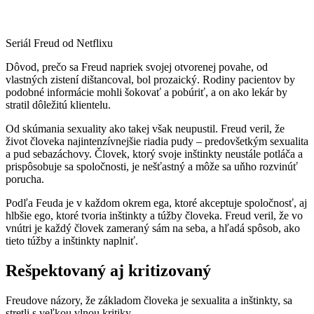
Seriál Freud od Netflixu
Dôvod, prečo sa Freud napriek svojej otvorenej povahe, od
vlastných zistení dištancoval, bol prozaický. Rodiny pacientov by
podobné informácie mohli šokovať a pobúriť, a on ako lekár by
stratil dôležitú klientelu.
Od skúmania sexuality ako takej však neupustil. Freud veril, že
život človeka najintenzívnejšie riadia pudy – predovšetkým sexualita
a pud sebazáchovy. Človek, ktorý svoje inštinkty neustále potláča a
prispôsobuje sa spoločnosti, je nešťastný a môže sa uňho rozvinúť
porucha.
Podľa Feuda je v každom okrem ega, ktoré akceptuje spoločnosť, aj
hlbšie ego, ktoré tvoria inštinkty a túžby človeka. Freud veril, že vo
vnútri je každý človek zameraný sám na seba, a hľadá spôsob, ako
tieto túžby a inštinkty naplniť.
Rešpektovaný aj kritizovaný
Freudove názory, že základom človeka je sexualita a inštinkty, sa
stretli s veľkou vlnou kritiky.