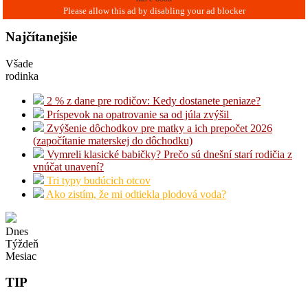
Najčítanejšie
Všade
rodinka
2 % z dane pre rodičov: Kedy dostanete peniaze?
Príspevok na opatrovanie sa od júla zvýšil
Zvýšenie dôchodkov pre matky a ich prepočet 2026
(započítanie materskej do dôchodku)
Vymreli klasické babičky? Prečo sú dnešní starí rodičia z
vnúčat unavení?
Tri typy budúcich otcov
Ako zistím, že mi odtiekla plodová voda?
Dnes
Týždeň
Mesiac
TIP