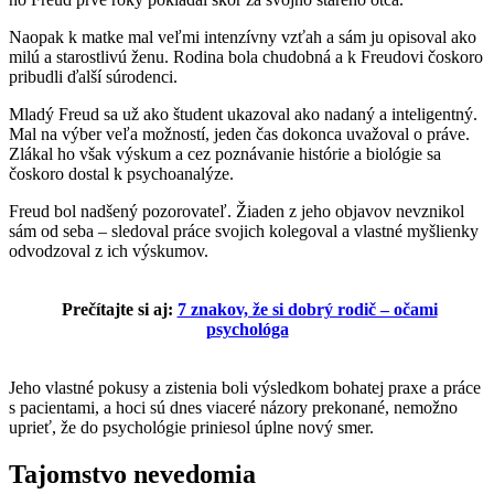
Naopak k matke mal veľmi intenzívny vzťah a sám ju opisoval ako
milú a starostlivú ženu. Rodina bola chudobná a k Freudovi čoskoro
pribudli ďalší súrodenci.
Mladý Freud sa už ako študent ukazoval ako nadaný a inteligentný.
Mal na výber veľa možností, jeden čas dokonca uvažoval o práve.
Zlákal ho však výskum a cez poznávanie histórie a biológie sa
čoskoro dostal k psychoanalýze.
Freud bol nadšený pozorovateľ. Žiaden z jeho objavov nevznikol
sám od seba – sledoval práce svojich kolegoval a vlastné myšlienky
odvodzoval z ich výskumov.
Prečítajte si aj:
7 znakov, že si dobrý rodič – očami
psychológa
Jeho vlastné pokusy a zistenia boli výsledkom bohatej praxe a práce
s pacientami, a hoci sú dnes viaceré názory prekonané, nemožno
uprieť, že do psychológie priniesol úplne nový smer.
Tajomstvo nevedomia