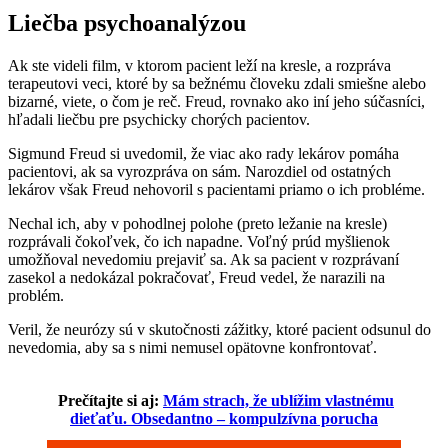
Liečba psychoanalýzou
Ak ste videli film, v ktorom pacient leží na kresle, a rozpráva
terapeutovi veci, ktoré by sa bežnému človeku zdali smiešne alebo
bizarné, viete, o čom je reč. Freud, rovnako ako iní jeho súčasníci,
hľadali liečbu pre psychicky chorých pacientov.
Sigmund Freud si uvedomil, že viac ako rady lekárov pomáha
pacientovi, ak sa vyrozpráva on sám. Narozdiel od ostatných
lekárov však Freud nehovoril s pacientami priamo o ich probléme.
Nechal ich, aby v pohodlnej polohe (preto ležanie na kresle)
rozprávali čokoľvek, čo ich napadne. Voľný prúd myšlienok
umožňoval nevedomiu prejaviť sa. Ak sa pacient v rozprávaní
zasekol a nedokázal pokračovať, Freud vedel, že narazili na
problém.
Veril, že neurózy sú v skutočnosti zážitky, ktoré pacient odsunul do
nevedomia, aby sa s nimi nemusel opätovne konfrontovať.
Prečítajte si aj:
Mám strach, že ublížim vlastnému
dieťaťu. Obsedantno – kompulzívna porucha