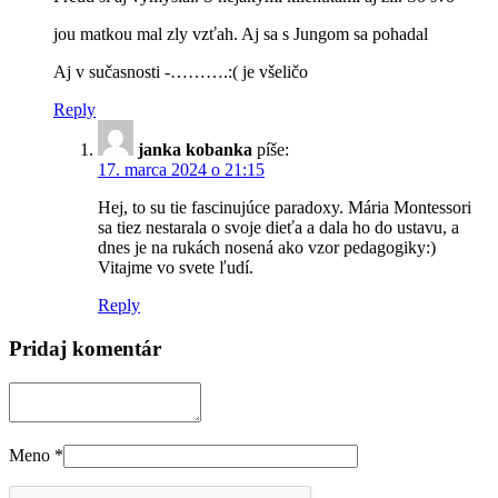
jou matkou mal zly vzťah. Aj sa s Jungom sa pohadal
Aj v sučasnosti -……….:( je všeličo
Reply
janka kobanka
píše:
17. marca 2024 o 21:15
Hej, to su tie fascinujúce paradoxy. Mária Montessori
sa tiez nestarala o svoje dieťa a dala ho do ustavu, a
dnes je na rukách nosená ako vzor pedagogiky:)
Vitajme vo svete ľudí.
Reply
Pridaj komentár
Meno
*