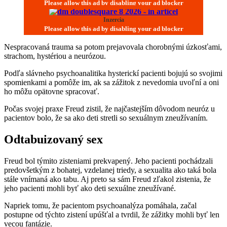
Inzercia
Nespracovaná trauma sa potom prejavovala chorobnými úzkosťami,
strachom, hystériou a neurózou.
Podľa slávneho psychoanalitika hysterickí pacienti bojujú so svojimi
spomienkami a pomôže im, ak sa zážitok z nevedomia uvoľní a oni
ho môžu opätovne spracovať.
Počas svojej praxe Freud zistil, že najčastejším dôvodom neuróz u
pacientov bolo, že sa ako deti stretli so sexuálnym zneužívaním.
Odtabuizovaný sex
Freud bol týmito zisteniami prekvapený. Jeho pacienti pochádzali
predovšetkým z bohatej, vzdelanej triedy, a sexualita ako taká bola
stále vnímaná ako tabu. Aj preto sa sám Freud zľakol zistenia, že
jeho pacienti mohli byť ako deti sexuálne zneužívané.
Napriek tomu, že pacientom psychoanalýza pomáhala, začal
postupne od týchto zistení upúšťal a tvrdil, že zážitky mohli byť len
vecou fantázie.