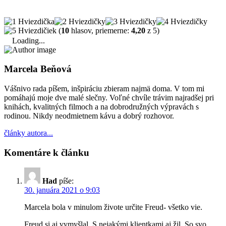
(
10
hlasov, priemerne:
4,20
z 5)
Loading...
Marcela Beňová
Vášnivo rada píšem, inšpiráciu zbieram najmä doma. V tom mi
pomáhajú moje dve malé slečny. Voľné chvíle trávim najradšej pri
knihách, kvalitných filmoch a na dobrodružných výpravách s
rodinou. Nikdy neodmietnem kávu a dobrý rozhovor.
články autora...
Komentáre k článku
Had
píše:
30. januára 2021 o 9:03
Marcela bola v minulom živote určite Freud- všetko vie.
Freud si aj vymyšlal. S nejakými klientkami aj žil. So svo