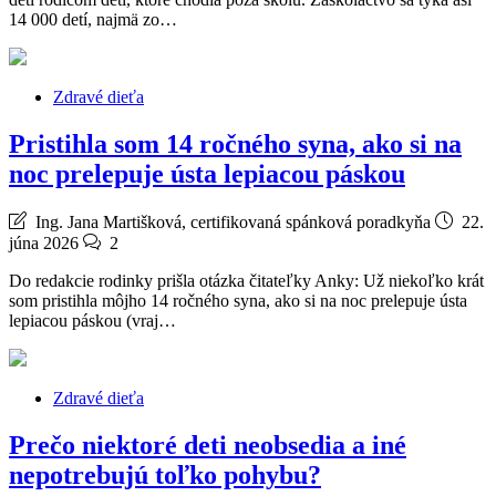
14 000 detí, najmä zo…
Zdravé dieťa
Pristihla som 14 ročného syna, ako si na
noc prelepuje ústa lepiacou páskou
Ing. Jana Martišková, certifikovaná spánková poradkyňa
22.
júna 2026
2
Do redakcie rodinky prišla otázka čitateľky Anky: Už niekoľko krát
som pristihla môjho 14 ročného syna, ako si na noc prelepuje ústa
lepiacou páskou (vraj…
Zdravé dieťa
Prečo niektoré deti neobsedia a iné
nepotrebujú toľko pohybu?