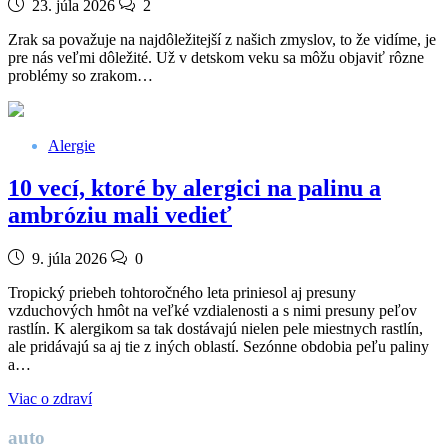
23. júla 2026
2
Zrak sa považuje na najdôležitejší z našich zmyslov, to že vidíme, je
pre nás veľmi dôležité. Už v detskom veku sa môžu objaviť rôzne
problémy so zrakom…
Alergie
10 vecí, ktoré by alergici na palinu a
ambróziu mali vedieť
9. júla 2026
0
Tropický priebeh tohtoročného leta priniesol aj presuny
vzduchových hmôt na veľké vzdialenosti a s nimi presuny peľov
rastlín. K alergikom sa tak dostávajú nielen pele miestnych rastlín,
ale pridávajú sa aj tie z iných oblastí. Sezónne obdobia peľu paliny
a…
Viac o zdraví
auto