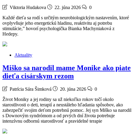
Viktoria Hudakova
22. júna 2026
0
Každé dieťa sa rodí s určitým neurobiologickým nastavením, ktoré
ovplyvňuje jeho energetickú hladinu, reaktivitu aj potrebu
stimulácie,” hovorí psychologička Bianka Machyniaková z
Hedepy.
Aktuality
Miško sa narodil mame Monike ako piate
dieťa cisárskym rezom
Patrícia Sára Šimková
20. júna 2026
0
Život Moniky a jej rodiny sa už niekoľko rokov točí okolo
starostlivosti o deti, terapií a neustáleho hľadania spôsobov, ako
zabezpečiť svojim deťom potrebnú pomoc. Jej syn Miško sa narodil
s Downovým syndrómom a od prvých dní života potrebuje
intenzívnu odbornú starostlivosť a pravidelné terapie