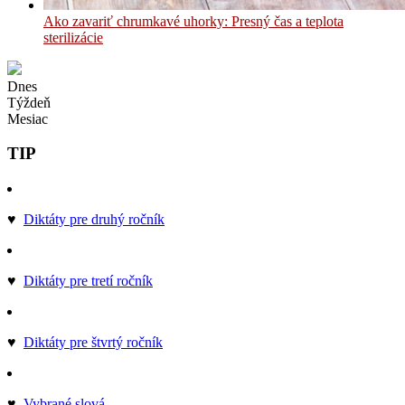
Ako zavariť chrumkavé uhorky: Presný čas a teplota
sterilizácie
Dnes
Týždeň
Mesiac
TIP
♥
Diktáty pre druhý ročník
♥
Diktáty pre tretí ročník
♥
Diktáty pre štvrtý ročník
♥
Vybrané slová