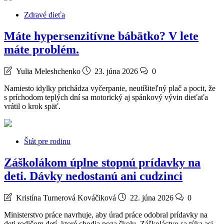
Zdravé dieťa
Máte hypersenzitívne bábätko? V lete
máte problém.
Yulia Meleshchenko
23. júna 2026
0
Namiesto idylky prichádza vyčerpanie, neutíšiteľný plač a pocit, že
s príchodom teplých dní sa motorický aj spánkový vývin dieťaťa
vrátil o krok späť.
Štát pre rodinu
Záškolákom úplne stopnú prídavky na
deti. Dávky nedostanú ani cudzinci
Kristína Turnerová Kováčiková
22. júna 2026
0
Ministerstvo práce navrhuje, aby úrad práce odobral prídavky na
deti rodičom detí, ktoré chodia poza školu. Záškoláctvo sa týka asi