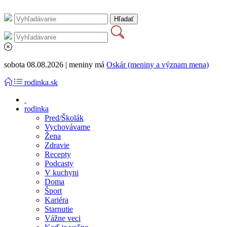
sobota 08.08.2026 | meniny má
Oskár (meniny a význam mena)
rodinka.sk
rodinka
Pred/Školák
Vychovávame
Žena
Zdravie
Recepty
Podcasty
V kuchyni
Doma
Šport
Kariéra
Starnutie
Vážne veci