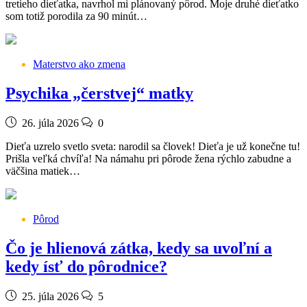
tretieho dieťatka, navrhol mi plánovaný pôrod. Moje druhé dieťatko
som totiž porodila za 90 minút…
Materstvo ako zmena
Psychika „čerstvej“ matky
26. júla 2026
0
Dieťa uzrelo svetlo sveta: narodil sa človek! Dieťa je už konečne tu!
Prišla veľká chvíľa! Na námahu pri pôrode žena rýchlo zabudne a
väčšina matiek…
Pôrod
Čo je hlienová zátka, kedy sa uvoľní a
kedy ísť do pôrodnice?
25. júla 2026
5