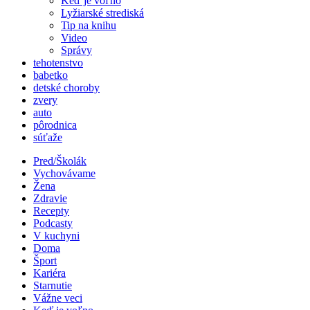
Keď je voľno
Lyžiarské strediská
Tip na knihu
Video
Správy
tehotenstvo
babetko
detské choroby
zvery
auto
pôrodnica
súťaže
Pred/Školák
Vychovávame
Žena
Zdravie
Recepty
Podcasty
V kuchyni
Doma
Šport
Kariéra
Starnutie
Vážne veci