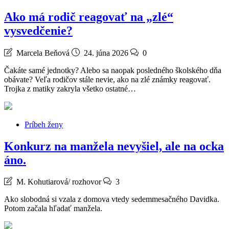
Ako má rodič reagovať na „zlé“
vysvedčenie?
Marcela Beňová
24. júna 2026
0
Čakáte samé jednotky? Alebo sa naopak posledného školského dňa
obávate? Veľa rodičov stále nevie, ako na zlé známky reagovať.
Trojka z matiky zakryla všetko ostatné…
Príbeh ženy
Konkurz na manžela nevyšiel, ale na ocka
áno.
M. Kohutiarová/ rozhovor
3
Ako slobodná si vzala z domova vtedy sedemmesačného Davidka.
Potom začala hľadať manžela.