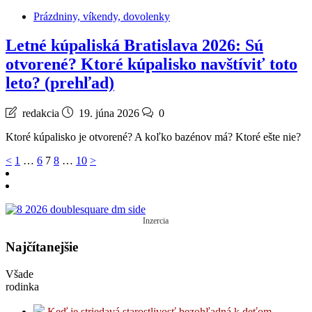
Prázdniny, víkendy, dovolenky
Letné kúpaliská Bratislava 2026: Sú
otvorené? Ktoré kúpalisko navštíviť toto
leto? (prehľad)
redakcia
19. júna 2026
0
Ktoré kúpalisko je otvorené? A koľko bazénov má? Ktoré ešte nie?
Stránkovanie
<
1
…
6
7
8
…
10
>
príspevkov
Inzercia
Najčítanejšie
Všade
rodinka
Keď je striedavá starostlivosť bezohľadná k deťom