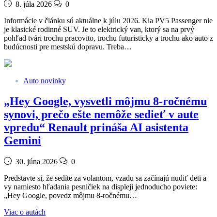
8. júla 2026
0
Informácie v článku sú aktuálne k júlu 2026. Kia PV5 Passenger nie
je klasické rodinné SUV. Je to elektrický van, ktorý sa na prvý
pohľad tvári trochu pracovito, trochu futuristicky a trochu ako auto z
budúcnosti pre mestskú dopravu. Treba…
Auto novinky
„Hey Google, vysvetli môjmu 8-ročnému
synovi, prečo ešte nemôže sedieť v aute
vpredu“ Renault prináša AI asistenta
Gemini
30. júna 2026
0
Predstavte si, že sedíte za volantom, vzadu sa začínajú nudiť deti a
vy namiesto hľadania pesničiek na displeji jednoducho poviete:
„Hey Google, povedz môjmu 8-ročnému…
Viac o autách