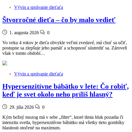
Vývin a správanie dieťaťa
Štvorročné dieťa – čo by malo vedieť
1. augusta 2026
0
Vo veku 4 rokov je dieťa obvykle veľmi zvedavé, má chuť sa učiť,
postupne sa zlepšuje jeho pamäť a schopnosť sústrediť sa. Zároveň
však v tomto období…
Vývin a správanie dieťaťa
Hypersenzitívne bábätko v lete: Čo robiť,
keď je svet okolo neho príliš hlasný?
29. júla 2026
0
Kým bežný mozog má v sebe „filtre“, ktoré tlmia hluk pozadia či
intenzitu svetla, hypersenzitívne bábätko má všetky tieto gombíky
hlasitosti otočené na maximum.