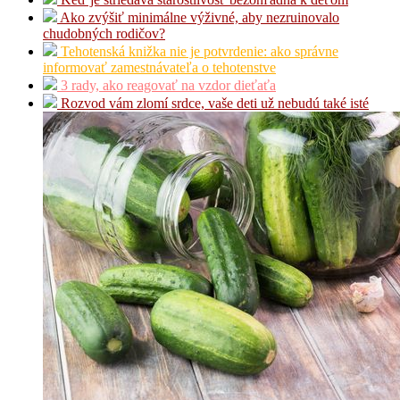
Ako zvýšiť minimálne výživné, aby nezruinovalo
chudobných rodičov?
Tehotenská knižka nie je potvrdenie: ako správne
informovať zamestnávateľa o tehotenstve
3 rady, ako reagovať na vzdor dieťaťa
Rozvod vám zlomí srdce, vaše deti už nebudú také isté