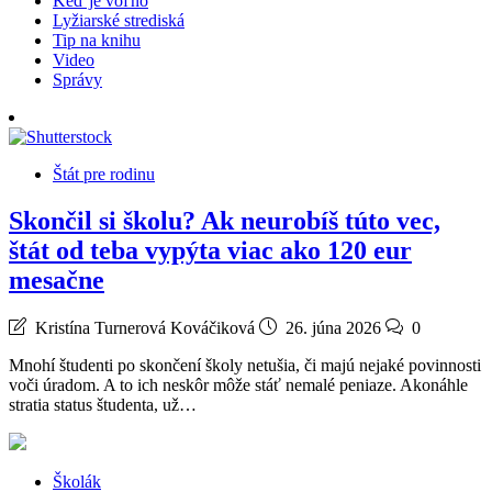
Keď je voľno
Lyžiarské strediská
Tip na knihu
Video
Správy
Štát pre rodinu
Skončil si školu? Ak neurobíš túto vec,
štát od teba vypýta viac ako 120 eur
mesačne
Kristína Turnerová Kováčiková
26. júna 2026
0
Mnohí študenti po skončení školy netušia, či majú nejaké povinnosti
voči úradom. A to ich neskôr môže stáť nemalé peniaze. Akonáhle
stratia status študenta, už…
Školák