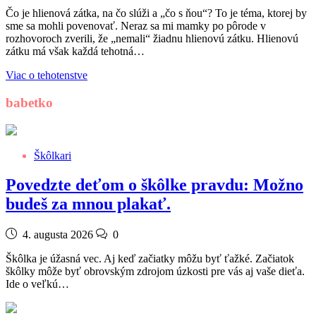
Čo je hlienová zátka, na čo slúži a „čo s ňou“? To je téma, ktorej by
sme sa mohli povenovať. Neraz sa mi mamky po pôrode v
rozhovoroch zverili, že „nemali“ žiadnu hlienovú zátku. Hlienovú
zátku má však každá tehotná…
Viac o tehotenstve
babetko
Škôlkari
Povedzte deťom o škôlke pravdu: Možno
budeš za mnou plakať.
4. augusta 2026
0
Škôlka je úžasná vec. Aj keď začiatky môžu byť ťažké. Začiatok
škôlky môže byť obrovským zdrojom úzkosti pre vás aj vaše dieťa.
Ide o veľkú…