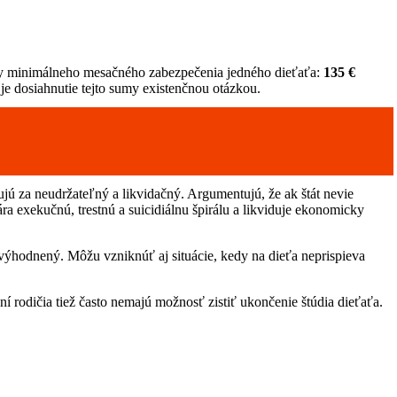
ky minimálneho mesačného zabezpečenia jedného dieťaťa:
135 €
 je dosiahnutie tejto sumy existenčnou otázkou.
jú za neudržateľný a likvidačný. Argumentujú, že ak štát nevie
 exekučnú, trestnú a suicidiálnu špirálu a likviduje ekonomicky
e zvýhodnený. Môžu vzniknúť aj situácie, kedy na dieťa neprispieva
ní rodičia tiež často nemajú možnosť zistiť ukončenie štúdia dieťaťa.