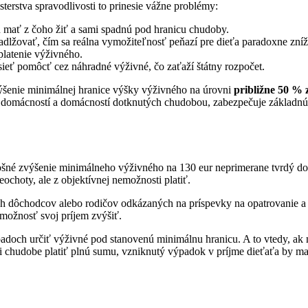
erstva spravodlivosti to prinesie vážne problémy:
 mať z čoho žiť a sami spadnú pod hranicu chudoby.
lžovať, čím sa reálna vymožiteľnosť peňazí pre dieťa paradoxne zníž
platenie výživného.
sieť pomôcť cez náhradné výživné, čo zaťaží štátny rozpočet.
zvýšenie minimálnej hranice výšky výživného na úrovni
približne 50 %
ých domácností a domácností dotknutých chudobou, zabezpečuje základn
šné zvýšenie minimálneho výživného na 130 eur neprimerane tvrdý do
choty, ale z objektívnej nemožnosti platiť.
 dôchodcov alebo rodičov odkázaných na príspevky na opatrovanie a h
možnosť svoj príjem zvýšiť.
ch určiť výživné pod stanovenú minimálnu hranicu. A to vtedy, ak má
chudobe platiť plnú sumu, vzniknutý výpadok v príjme dieťaťa by mal 