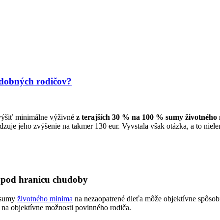
udobných rodičov?
zvýšiť minimálne výživné
z terajších 30 % na 100 % sumy životného
dzuje jeho zvýšenie na takmer 130 eur. Vyvstala však otázka, a to niele
 pod hranicu chudoby
% sumy
životného minima
na nezaopatrené dieťa môže objektívne spôsobi
 na objektívne možnosti povinného rodiča.