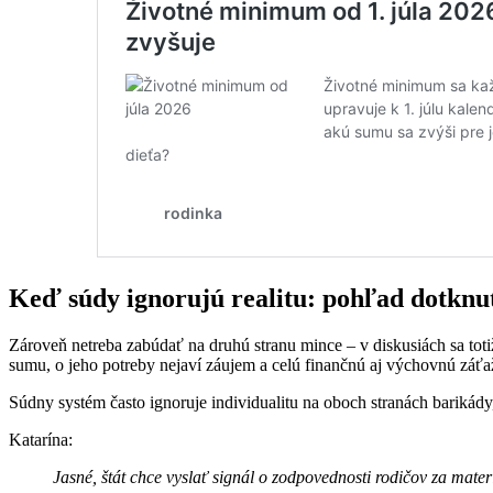
Keď súdy ignorujú realitu: pohľad dotknu
Zároveň netreba zabúdať na druhú stranu mince – v diskusiách sa totiž
sumu, o jeho potreby nejaví záujem a celú finančnú aj výchovnú záťaž
Súdny systém často ignoruje individualitu na oboch stranách barikády,
Katarína:
Jasné, štát chce vyslať signál o zodpovednosti rodičov za materi