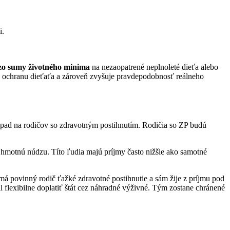
i.
 zo sumy životného minima
na nezaopatrené neplnoleté dieťa alebo
ú ochranu dieťaťa a zároveň zvyšuje pravdepodobnosť reálneho
pad na rodičov so zdravotným postihnutím. Rodičia so ZP budú
motnú núdzu. Títo ľudia majú príjmy často nižšie ako samotné
 povinný rodič ťažké zdravotné postihnutie a sám žije z príjmu pod
flexibilne doplatiť štát cez náhradné výživné. Tým zostane chránené