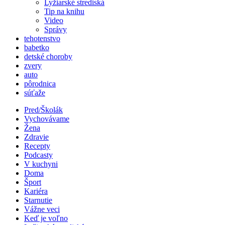
Lyžiarské strediská
Tip na knihu
Video
Správy
tehotenstvo
babetko
detské choroby
zvery
auto
pôrodnica
súťaže
Pred/Školák
Vychovávame
Žena
Zdravie
Recepty
Podcasty
V kuchyni
Doma
Šport
Kariéra
Starnutie
Vážne veci
Keď je voľno