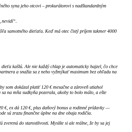
čného syna jeho otcovi – prokurátorovi s nadštandardným
„nevidí“.
i vôľa samotného dieťaťa. Keď má otec čistý príjem takmer 4000
dieťa kašlú. Ale nie každý chlap je automaticky hajzel, čo chce
 ex-partnera a snažia sa z neho vyžmýkať maximum bez ohľadu na
aby som dokázal platiť 120 € mesačne a zároveň utiahol
 sa na mňa sudkyňa pozerala, akoby to bolo málo, a ešte
120 €, ex dá 120 €, plus daňový bonus a rodinné prídavky —
ode sú zrazu finančne úplne na dne obaja rodičia.
erenú do starostlivosti. Myslíte si ale reálne, že by sa jej