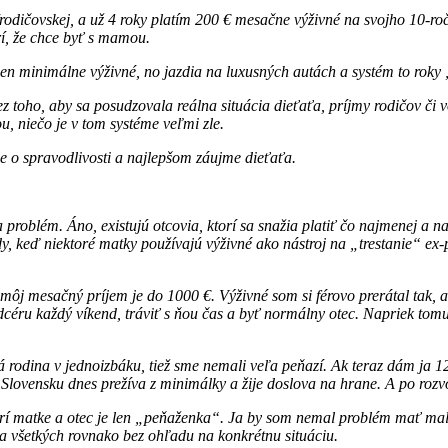
dičovskej, a už 4 roky platím 200 € mesačne výživné na svojho 10-ro
í, že chce byť s mamou.
len minimálne výživné, no jazdia na luxusných autách a systém to roky 
ez toho, aby sa posudzovala reálna situácia dieťaťa, príjmy rodičov č
u, niečo je v tom systéme veľmi zle.
e o spravodlivosti a najlepšom záujme dieťaťa.
oblém. Áno, existujú otcovia, ktorí sa snažia platiť čo najmenej a na 
pady, keď niektoré matky používajú výživné ako nástroj na „trestanie“
ôj mesačný príjem je do 1000 €. Výživné som si férovo prerátal tak, 
ru každý víkend, tráviť s ňou čas a byť normálny otec. Napriek tomu
ná rodina v jednoizbáku, tiež sme nemali veľa peňazí. Ak teraz dám ja 
Slovensku dnes prežíva z minimálky a žije doslova na hrane. A po rozv
rí matke a otec je len „peňaženka“. Ja by som nemal problém mať malú zv
 na všetkých rovnako bez ohľadu na konkrétnu situáciu.