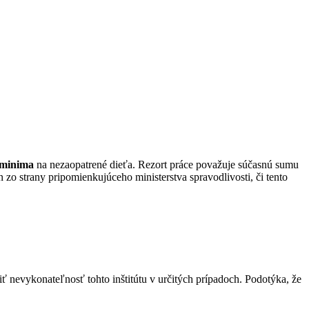
 minima
na nezaopatrené dieťa. Rezort práce považuje súčasnú sumu
n zo strany pripomienkujúceho ministerstva spravodlivosti, či tento
ť nevykonateľnosť tohto inštitútu v určitých prípadoch. Podotýka, že