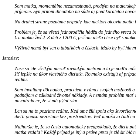
Som matka, momentálne nezamestnaná, predtým na materskej/ro
príjmom. Syn pritom dlhodobo na súde aj pred kuratelou hovor
Na druhej strane poznáme prípady, kde niektorí otcovia platia 
Problém je, že sa všetci jednorodičia hádžu do jedného vreca b
€ a matka živí 2–3 deti z 1200 €, pričom dieťa chce byť s matko
Výživné nemá byť len o tabuľkách a číslach. Malo by byť hlavn
Jaroslav:
Zase sa ide všetkým merať rovnakým metrom a to je podľa mňa pr
žiť lepšie na úkor vlastného dieťaťa. Rovnako existujú aj prí
realitu.
Som invalidný dôchodca, pracujem v rámci svojich možností a m
podnájom a základné životné náklady. A nemám problém mať dcé
navádzala ex, že si má pýtať viac.
Len sa na to pozrime reálne. Keď sme žili spolu ako štvorčlen
dieťa predsa nezostane bez prostriedkov. Veď množstvo ľudí na 
Najhoršie je, že sa často automaticky predpokladá, že dieťa pat
matka vzdala? Každý prípad je iný a práve preto je zlé šiť bič