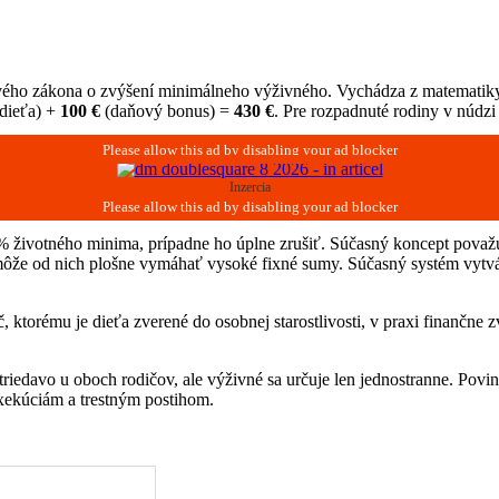
rového zákona o zvýšení minimálneho výživného. Vychádza z matemati
dieťa) +
100 €
(daňový bonus) =
430 €
. Pre rozpadnuté rodiny v núdzi
Inzercia
 % životného minima, prípadne ho úplne zrušiť. Súčasný koncept považu
ôže od nich plošne vymáhať vysoké fixné sumy. Súčasný systém vytvára
ič, ktorému je dieťa zverené do osobnej starostlivosti, v praxi finančn
triedavo u oboch rodičov, ale výživné sa určuje len jednostranne. Povin
xekúciám a trestným postihom.