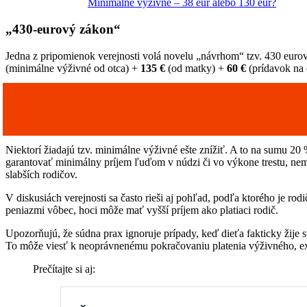
Minimálne výživné – 38 eur alebo 130 eur?
„430-eurový zákon“
Jedna z pripomienok verejnosti volá novelu „návrhom“ tzv. 430 eu
(minimálne výživné od otca) +
135 €
(od matky) +
60 €
(prídavok na 
Niektorí žiadajú tzv. minimálne výživné ešte znížiť. A to na sumu 20
garantovať minimálny príjem ľuďom v núdzi či vo výkone trestu, nem
slabších rodičov.
V diskusiách verejnosti sa často rieši aj pohľad, podľa ktorého je rod
peniazmi vôbec, hoci môže mať vyšší príjem ako platiaci rodič.
Upozorňujú, že súdna prax ignoruje prípady, keď dieťa fakticky žije s
To môže viesť k neoprávnenému pokračovaniu platenia výživného, e
Prečítajte si aj: