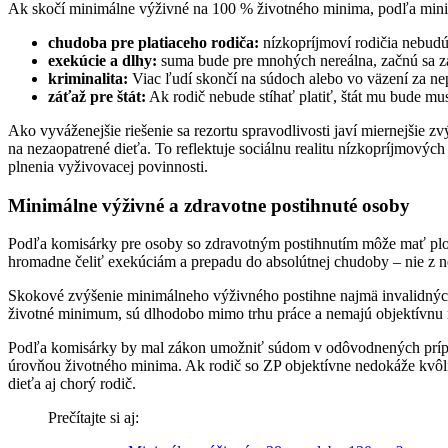
Ak skočí minimálne výživné na 100 % životného minima, podľa minist
chudoba pre platiaceho rodiča:
nízkopríjmoví rodičia nebudú
exekúcie a dlhy:
suma bude pre mnohých nereálna, začnú sa zad
kriminalita:
Viac ľudí skončí na súdoch alebo vo väzení za ne
záťaž pre štát:
Ak rodič nebude stíhať platiť, štát mu bude mu
Ako vyváženejšie riešenie sa rezortu spravodlivosti javí miernejšie 
na nezaopatrené dieťa. To reflektuje sociálnu realitu nízkopríjmov
plnenia vyživovacej povinnosti.
Minimálne výživné a zdravotne postihnuté osoby
Podľa komisárky pre osoby so zdravotným postihnutím môže mať plo
hromadne čeliť exekúciám a prepadu do absolútnej chudoby – nie z neo
Skokové zvýšenie minimálneho výživného postihne najmä invalidných
životné minimum, sú dlhodobo mimo trhu práce a nemajú objektívnu 
Podľa komisárky by mal zákon umožniť súdom v odôvodnených prípado
úrovňou životného minima. Ak rodič so ZP objektívne nedokáže kvôli 
dieťa aj chorý rodič.
Prečítajte si aj: