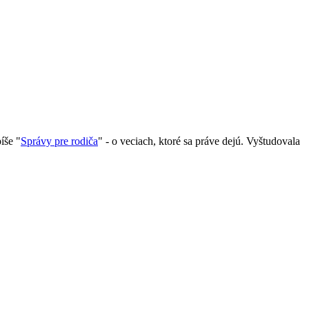
píše "
Správy pre rodiča
" - o veciach, ktoré sa práve dejú. Vyštudovala