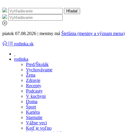
piatok 07.08.2026 | meniny má
Štefánia (meniny a význam mena)
rodinka.sk
rodinka
Pred/Školák
Vychovávame
Žena
Zdravie
Recepty
Podcasty
V kuchyni
Doma
Šport
Kariéra
Starnutie
Vážne veci
Keď je voľno