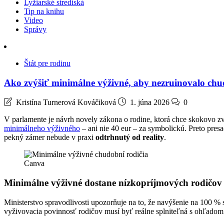
Lyžiarské strediská
Tip na knihu
Video
Správy
Štát pre rodinu
Ako zvýšiť minimálne výživné, aby nezruinovalo ch
Kristína Turnerová Kováčiková
1. júna 2026
0
V parlamente je návrh novely zákona o rodine, ktorá chce skokovo 
minimálneho výživného
– ani nie 40 eur – za symbolickú. Preto presa
pekný zámer nebude v praxi
odtrhnutý od reality
.
Canva
Minimálne výživné dostane nízkopríjmových rodičov
Ministerstvo spravodlivosti upozorňuje na to, že navýšenie na 100 
vyživovacia povinnosť rodičov musí byť reálne splniteľná s ohľadom