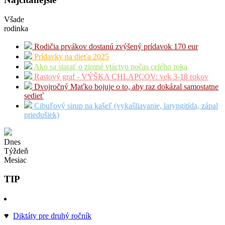
Všade
rodinka
Rodičia prvákov dostanú zvýšený prídavok 170 eur
Prídavky na dieťa 2025
Ako sa starať o zimné vtáctvo počas celého roka
Rastový graf - VÝŠKA CHLAPCOV: vek 3-18 rokov
Dvojročný Maťko bojuje o to, aby raz dokázal samostatne
sedieť
Cibuľový sirup na kašeľ (vykašliavanie, laryngitída, zápal
priedušiek)
Dnes
Týždeň
Mesiac
TIP
♥
Diktáty pre druhý ročník