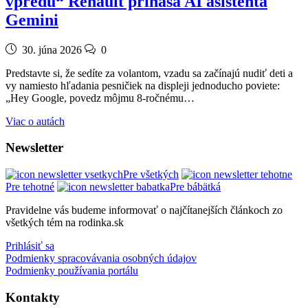
vpredu“ Renault prináša AI asistenta
Gemini
30. júna 2026
0
Predstavte si, že sedíte za volantom, vzadu sa začínajú nudiť deti a
vy namiesto hľadania pesničiek na displeji jednoducho poviete:
„Hey Google, povedz môjmu 8-ročnému…
Viac o autách
Newsletter
Pre všetkých
Pre tehotné
Pre bábätká
Pravidelne vás budeme informovať o najčítanejších článkoch zo
všetkých tém na rodinka.sk
Prihlásiť sa
Podmienky spracovávania osobných údajov
Podmienky používania portálu
Kontakty