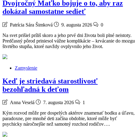
Dvojročný Maťko bojuje o to, aby raz
dokázal samostatne sedieť
Patrícia Sára Šimková
9. augusta 2026
0
Na svet prišiel príliš skoro a jeho prvé dni života boli plné neistoty.
Predčasný pôrod priniesol vážne komplikácie – krvácanie do mozgu
štvrtého stupňa, ktoré navždy ovplyvnilo jeho život.
Zamyslenie
Keď je striedavá starostlivosť
bezohľadná k deťom
Anna Veselá
7. augusta 2026
1
Kým rozvod môže pre dospelých aktérov znamenať bodku a úľavu,
paradoxne, pre mnohé deti začína obdobie, ktoré môže byť
psychicky náročnejšie než samotný rozchod rodičov….