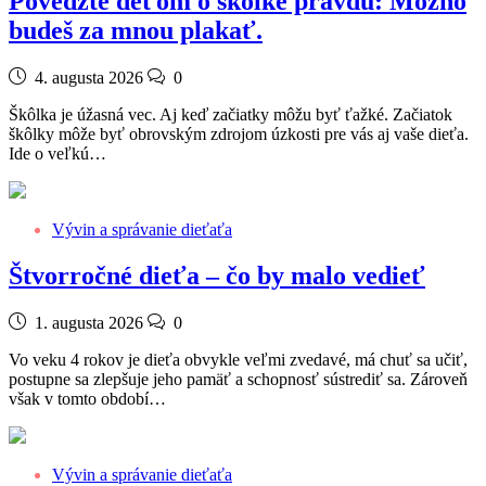
Povedzte deťom o škôlke pravdu: Možno
budeš za mnou plakať.
4. augusta 2026
0
Škôlka je úžasná vec. Aj keď začiatky môžu byť ťažké. Začiatok
škôlky môže byť obrovským zdrojom úzkosti pre vás aj vaše dieťa.
Ide o veľkú…
Vývin a správanie dieťaťa
Štvorročné dieťa – čo by malo vedieť
1. augusta 2026
0
Vo veku 4 rokov je dieťa obvykle veľmi zvedavé, má chuť sa učiť,
postupne sa zlepšuje jeho pamäť a schopnosť sústrediť sa. Zároveň
však v tomto období…
Vývin a správanie dieťaťa