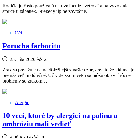
Rodičia ju často používajú na uvoľnenie „vetrov“ a na vyvolanie
stolice u bábätiek. Niekedy úplne zbytočne.
Oči
Porucha farbocitu
23. júla 2026
2
Zrak sa považuje na najdôležitejší z našich zmyslov, to že vidíme, je
pre nás veľmi dôležité. Už v detskom veku sa môžu objaviť rôzne
problémy so zrakom…
Alergie
10 vecí, ktoré by alergici na palinu a
ambróziu mali vedieť
9. júla 2026
0