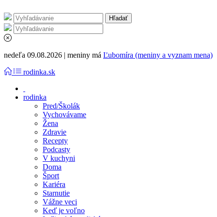
nedeľa 09.08.2026 | meniny má
Ľubomíra (meniny a vyznam mena)
rodinka.sk
rodinka
Pred/Školák
Vychovávame
Žena
Zdravie
Recepty
Podcasty
V kuchyni
Doma
Šport
Kariéra
Starnutie
Vážne veci
Keď je voľno