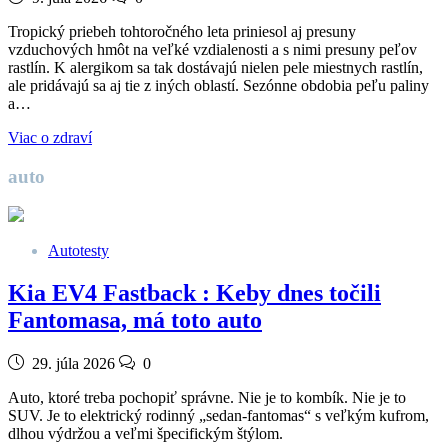
Tropický priebeh tohtoročného leta priniesol aj presuny
vzduchových hmôt na veľké vzdialenosti a s nimi presuny peľov
rastlín. K alergikom sa tak dostávajú nielen pele miestnych rastlín,
ale pridávajú sa aj tie z iných oblastí. Sezónne obdobia peľu paliny
a…
Viac o zdraví
auto
Autotesty
Kia EV4 Fastback : Keby dnes točili
Fantomasa, má toto auto
29. júla 2026
0
Auto, ktoré treba pochopiť správne. Nie je to kombík. Nie je to
SUV. Je to elektrický rodinný „sedan-fantomas“ s veľkým kufrom,
dlhou výdržou a veľmi špecifickým štýlom.