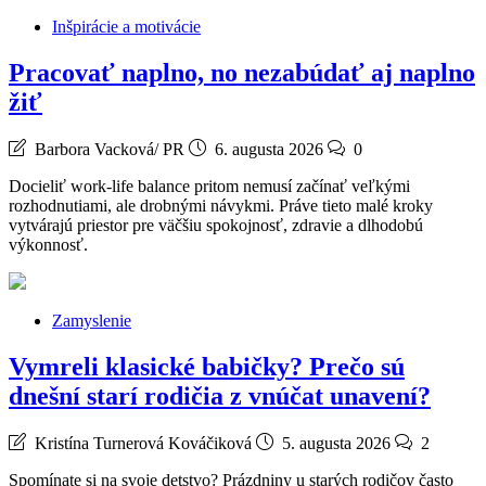
Inšpirácie a motivácie
Pracovať naplno, no nezabúdať aj naplno
žiť
Barbora Vacková/ PR
6. augusta 2026
0
Docieliť work-life balance pritom nemusí začínať veľkými
rozhodnutiami, ale drobnými návykmi. Práve tieto malé kroky
vytvárajú priestor pre väčšiu spokojnosť, zdravie a dlhodobú
výkonnosť.
Zamyslenie
Vymreli klasické babičky? Prečo sú
dnešní starí rodičia z vnúčat unavení?
Kristína Turnerová Kováčiková
5. augusta 2026
2
Spomínate si na svoje detstvo? Prázdniny u starých rodičov často