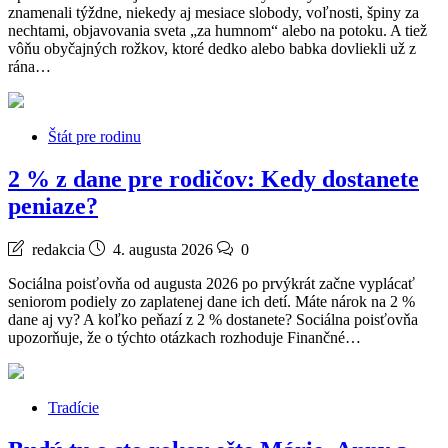
znamenali týždne, niekedy aj mesiace slobody, voľnosti, špiny za
nechtami, objavovania sveta „za humnom“ alebo na potoku. A tiež
vôňu obyčajných rožkov, ktoré dedko alebo babka dovliekli už z
rána…
Štát pre rodinu
2 % z dane pre rodičov: Kedy dostanete
peniaze?
redakcia
4. augusta 2026
0
Sociálna poisťovňa od augusta 2026 po prvýkrát začne vyplácať
seniorom podiely zo zaplatenej dane ich detí. Máte nárok na 2 %
dane aj vy? A koľko peňazí z 2 % dostanete? Sociálna poisťovňa
upozorňuje, že o týchto otázkach rozhoduje Finančné…
Tradície