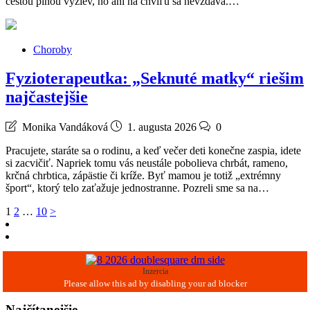
cestou plnou výziev, no ani na chvíľu sa nevzdáva.…
Choroby
Fyzioterapeutka: „Seknuté matky“ riešim
najčastejšie
Monika Vandáková
1. augusta 2026
0
Pracujete, staráte sa o rodinu, a keď večer deti konečne zaspia, idete
si zacvičiť. Napriek tomu vás neustále pobolieva chrbát, rameno,
krčná chrbtica, zápästie či kríže. Byť mamou je totiž „extrémny
šport“, ktorý telo zaťažuje jednostranne. Pozreli sme sa na…
Stránkovanie
1
2
…
10
>
príspevkov
Inzercia
Najčítanejšie