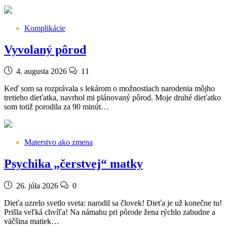
Komplikácie
Vyvolaný pôrod
4. augusta 2026
11
Keď som sa rozprávala s lekárom o možnostiach narodenia môjho
tretieho dieťatka, navrhol mi plánovaný pôrod. Moje druhé dieťatko
som totiž porodila za 90 minút…
Materstvo ako zmena
Psychika „čerstvej“ matky
26. júla 2026
0
Dieťa uzrelo svetlo sveta: narodil sa človek! Dieťa je už konečne tu!
Prišla veľká chvíľa! Na námahu pri pôrode žena rýchlo zabudne a
väčšina matiek…