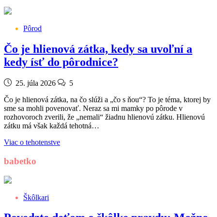
Pôrod
Čo je hlienová zátka, kedy sa uvoľní a
kedy ísť do pôrodnice?
25. júla 2026
5
Čo je hlienová zátka, na čo slúži a „čo s ňou“? To je téma, ktorej by
sme sa mohli povenovať. Neraz sa mi mamky po pôrode v
rozhovoroch zverili, že „nemali“ žiadnu hlienovú zátku. Hlienovú
zátku má však každá tehotná…
Viac o tehotenstve
babetko
Škôlkari