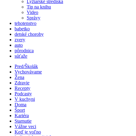
Lyžiarské strediská
Tip na knihu
Video
Správy
tehotenstvo
babetko
detské choroby
zvery
auto
pôrodnica
súťaže
Pred/Školák
Vychovávame
Žena
Zdravie
Recepty
Podcasty
V kuchyni
Doma
Šport
Kariéra
Starnutie
Vážne veci
Keď je voľno