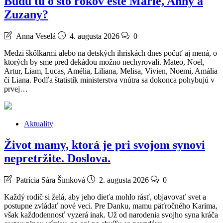
Budú tu o sto rokov ešte Márie, Anny a
Zuzany?
Anna Veselá
4. augusta 2026
0
Medzi škôlkarmi alebo na detských ihriskách dnes počuť aj mená, o
ktorých by sme pred dekádou možno nechyrovali. Mateo, Noel,
Artur, Liam, Lucas, Amélia, Liliana, Melisa, Vivien, Noemi, Amália
či Liana. Podľa štatistík ministerstva vnútra sa dokonca pohybujú v
prvej…
Aktuality
Život mamy, ktorá je pri svojom synovi
nepretržite. Doslova.
Patrícia Sára Šimková
2. augusta 2026
0
Každý rodič si želá, aby jeho dieťa mohlo rásť, objavovať svet a
postupne zvládať nové veci. Pre Danku, mamu päťročného Karima,
však každodennosť vyzerá inak. Už od narodenia svojho syna kráča